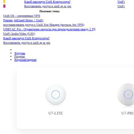
S
Какой максимум Unifi Контроллера?
UniFi
V
Восстановить доступ в unifi ap ac pro
UniFi
Похожие темы
Unifi OS - современные VPN
Решено
AdGuard Home + UniFi
восстанавливаем доступ к Unifi Site Manager (костыль без VPN)
UNIFI AC Pro - Ограничение скорости при переподключении между 2 ТД
UniFi Audio/Video (UAV)
Какой максимум Unifi Контроллера?
Восстановить доступ в unifi ap ac pro
Форумы
Разделы
Видеонаблюдение
U7-LITE
U7-PR