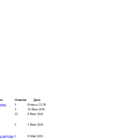
.
ел
Ответов
Дата
торы
1
Вчера в 23:36
3
16 Июн 2026
25
8 Июн 2026
5
1 Июн 2026
и загрузки
5
8 Май 2026