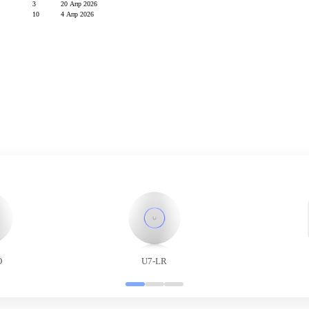
3
20 Апр 2026
10
4 Апр 2026
O
U7-LR