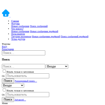
Главная
Форумы
Новые сообщения
Поиск сообщений
Что нового?
Новые сообщения
Новые сообщения профилей
Пользователи
Текущие посетители
Новые сообщения профилей
Поиск сообщений профилей
Точка доступа
Форумы
Вход
Регистрация
Поиск
Искать только в заголовках
От:
Поиск
Расширенный поиск…
Искать только в заголовках
От:
Поиск
Advanced…
Меню