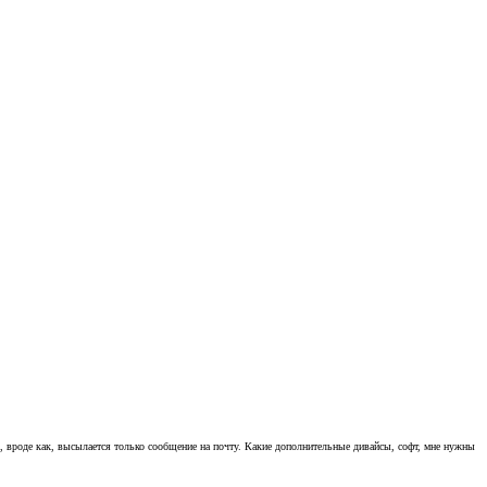
, вроде как, высылается только сообщение на почту. Какие дополнительные дивайсы, софт, мне нужны