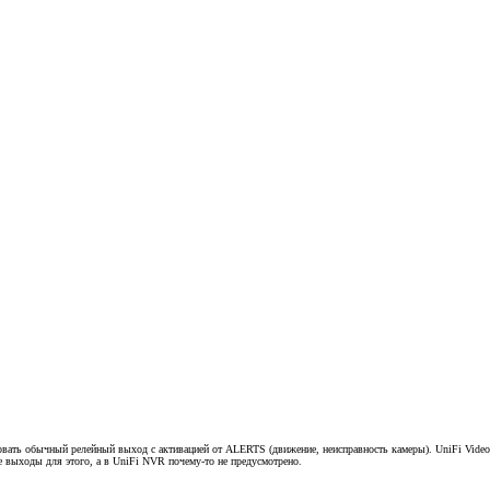
овать обычный релейный выход с активацией от ALERTS (движение, неисправность камеры). UniFi Video
е выходы для этого, а в UniFi NVR почему-то не предусмотрено.