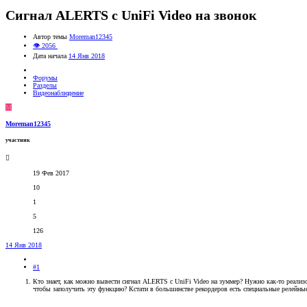
Сигнал ALERTS с UniFi Video на звонок
Автор темы
Moreman12345
👁 2056
Дата начала
14 Янв 2018
Форумы
Разделы
Видеонаблюдение
M
Moreman12345
участник
19 Фев 2017
10
1
5
126
14 Янв 2018
#1
Кто знает, как можно вывести сигнал ALERTS с UniFi Video на зуммер? Нужно как-то реализ
чтобы заполучить эту функцию? Кстати в большинстве рекордеров есть специальные релейны