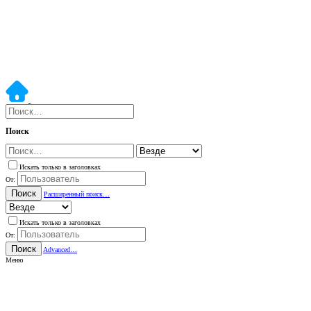
Поиск
Искать только в заголовках
От:
Поиск
Расширенный поиск…
Искать только в заголовках
От:
Поиск
Advanced…
Меню