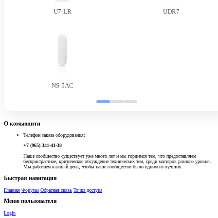
U7-LR
UDR7
NS-5AC
О комьюнити
Телефон заказа оборудования:
+7 (965) 341-41-38
Наше сообщество существует уже много лет и мы гордимся тем, что предоставляем
беспристрастное, критическое обсуждение технических тем, среди мастеров разного уровня.
Мы работаем каждый день, чтобы наше сообщество было одним из лучших.
Быстрая навигация
Главная
Форумы
Обратная связь
Точка доступа
Меню пользователя
Login