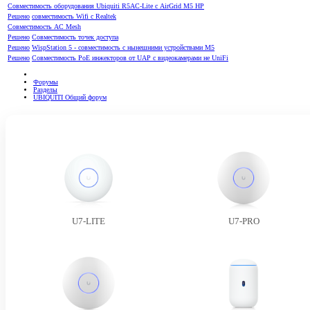
Совместимость оборудования Ubiquiti R5AC-Lite с AirGrid M5 HP
Решено
совместимость Wifi с Realtek
Совместимость АС Mesh
Решено
Совместимость точек доступа
Решено
WispStation 5 - совместимость с нынешними устройствами M5
Решено
Совместимость PoE инжекторов от UAP с видеокамерами не UniFi
Форумы
Разделы
UBIQUITI Общий форум
U7-LITE
U7-PRO