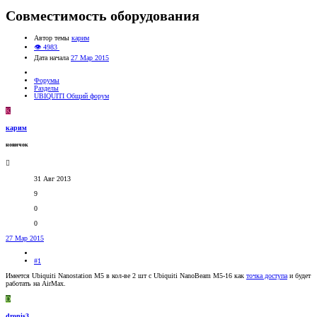
Совместимость оборудования
Автор темы
карим
👁 4983
Дата начала
27 Мар 2015
Форумы
Разделы
UBIQUITI Общий форум
К
карим
новичок
31 Авг 2013
9
0
0
27 Мар 2015
#1
Имеется Ubiquiti Nanostation M5 в кол-ве 2 шт с Ubiquiti NanoBeam M5-16 как
точка доступа
и будет
работать на AirMax.
D
dronis3