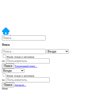
Поиск
Искать только в заголовках
От:
Поиск
Расширенный поиск…
Искать только в заголовках
От:
Поиск
Advanced…
Меню