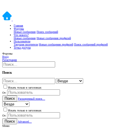
Главная
Форумы
Новые сообщения
Поиск сообщений
Что нового?
Новые сообщения
Новые сообщения профилей
Пользователи
Текущие посетители
Новые сообщения профилей
Поиск сообщений профилей
Точка доступа
Форумы
Вход
Регистрация
Поиск
Искать только в заголовках
От:
Поиск
Расширенный поиск…
Искать только в заголовках
От:
Поиск
Advanced…
Меню