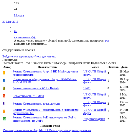
123
44
Москва
30 Мар 2015
#5
карим написал(а):
А можно узнать питание у ubiguiti и mikrotik совместима по полярности
poe
Нажмите для раскрытия...
стандарт никто не отменял.
Войдите или зарегистрируйтесь для ответа.
Поделиться:
Facebook
Twitter
Reddit
Pinterest
Tumblr
WhatsApp
Электронная почта
Поделиться
Ссылка
Автор
Похожие темы
Раздел
Ответов
Дата
Решено
Совместимость Amplifi HD Mesh c другими
UBIQUITI Общий
28 Мар
D
4
производителями
форум
2026
Совместимость оборудования Ubiquiti R5AC-Lite с
UBIQUITI Общий
16 Апр
S
1
AirGrid M5 HP
форум
2024
17 Янв
U
Решено
совместимость Wifi с Realtek
UniFi
8
2024
UBIQUITI Общий
9 Мар
S
Совместимость АС Mesh
1
форум
2023
UBIQUITI Общий
13 Сен
J
Решено
Совместимость точек доступа
2
форум
2022
Решено
WispStation 5 - совместимость с нынешними
UBIQUITI Общий
24 Авг
B
1
устройствами M5
форум
2021
Решено
Совместимость PoE инжекторов от UAP с
3 Мар
M
Видеонаблюдение
2
видеокамерами не UniFi
2021
Похожие темы
Решено
Совместимость Amplifi HD Mesh c другими производителями