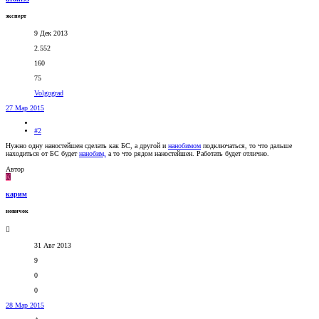
эксперт
9 Дек 2013
2.552
160
75
Volgograd
27 Мар 2015
#2
Нужно одну наностейшен сделать как БС, а другой и
нанобимом
подключаться, то что дальше
находиться от БС будет
нанобим,
а то что рядом наностейшен. Работать будет отлично.
Автор
К
карим
новичок
31 Авг 2013
9
0
0
28 Мар 2015