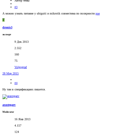
Автор темы
#3
А можно узнать питание у ubiguiti и mikrotik совместима по полярности
poe
D
dronis3
эксперт
9 Дек 2013
2.552
160
75
Volgograd
28 Мар 2015
#4
Ну там в спецификациях пишется.
arastegaev
Moderator
16 Янв 2013
4.157
124