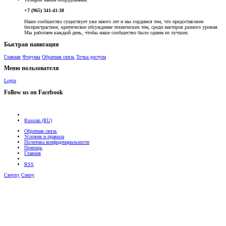
+7 (965) 341-41-38
Наше сообщество существует уже много лет и мы гордимся тем, что предоставляем
беспристрастное, критическое обсуждение технических тем, среди мастеров разного уровня.
Мы работаем каждый день, чтобы наше сообщество было одним из лучших.
Быстрая навигация
Главная
Форумы
Обратная связь
Точка доступа
Меню пользователя
Login
Follow us on Facebook
Russian (RU)
Обратная связь
Условия и правила
Политика конфиденциальности
Помощь
Главная
RSS
Сверху
Снизу