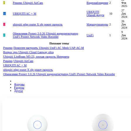
Р
Решено
Ubiquiti AirCam
Видеонаблюдение
2
Фев
2025
27
UBIQUITI
M
UBIQUITI AC + M
10
Дек
Общий форум
2024
26
D
ubiquiti edge router X sfp режет скорость
Маршрутизаторы
2
Дек
2024
9
Обновление Protect 3.0.26 Ubiquiti видеорегистратор
И
UniFi
1
Дек
UniFi Protect Network Video Recorder
2024
Похожие темы
Решено
Помогите настроить Ubiquiti UniFi AC Mesh UAP-AC-M
Вопрос про Ubiquiti Cloud Gateway ultra
Ubiquiti LiteBeam M5-23, плохая скорость Интернета
Решено
Ubiquiti AirCam
UBIQUITI AC + M
ubiquiti edge router X sfp режет скорость
Обновление Protect 3.0.26 Ubiquiti видеорегистратор UniFi Protect Network Video Recorder
Форумы
Разделы
Другое