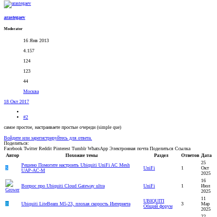
arastegaev
Moderator
16 Янв 2013
4.157
124
123
44
Москва
18 Окт 2017
#2
самое простое, настраиваете простые очереди (simple que)
Войдите или зарегистрируйтесь для ответа.
Поделиться:
Facebook
Twitter
Reddit
Pinterest
Tumblr
WhatsApp
Электронная почта
Поделиться
Ссылка
Автор
Похожие темы
Раздел
Ответов
Дата
25
Решено
Помогите настроить Ubiquiti UniFi AC Mesh
S
UniFi
1
Окт
UAP-AC-M
2025
16
Вопрос про Ubiquiti Cloud Gateway ultra
UniFi
1
Июл
2025
11
UBIQUITI
B
Ubiquiti LiteBeam M5-23, плохая скорость Интернета
3
Мар
Общий форум
2025
22