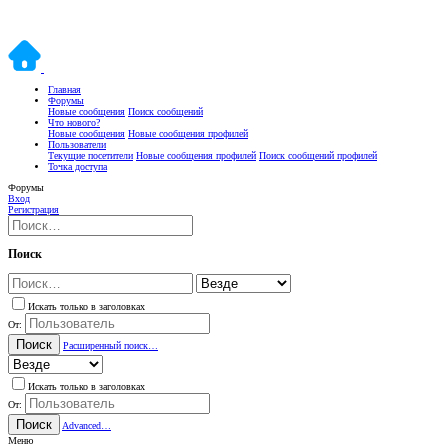
Главная
Форумы
Новые сообщения
Поиск сообщений
Что нового?
Новые сообщения
Новые сообщения профилей
Пользователи
Текущие посетители
Новые сообщения профилей
Поиск сообщений профилей
Точка доступа
Форумы
Вход
Регистрация
Поиск
Искать только в заголовках
От:
Поиск
Расширенный поиск…
Искать только в заголовках
От:
Поиск
Advanced…
Меню