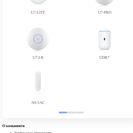
U7-LITE
U7-PRO
U7-LR
UDR7
NS-5AC
О комьюнити
Телефон заказа оборудования: