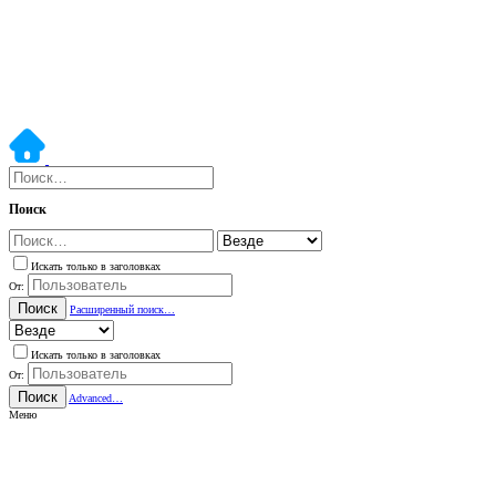
Поиск
Искать только в заголовках
От:
Поиск
Расширенный поиск…
Искать только в заголовках
От:
Поиск
Advanced…
Меню