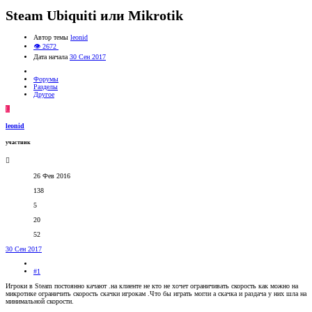
Steam Ubiquiti или Mikrotik
Автор темы
leonid
👁 2672
Дата начала
30 Сен 2017
Форумы
Разделы
Другое
L
leonid
участник
26 Фев 2016
138
5
20
52
30 Сен 2017
#1
Игроки в Steam постоянно качают .на клиенте не кто не хочет ограничивать скорость как можно на
микротике ограничить скорость скачки игрокам .Что бы играть могли а скачка и раздача у них шла на
минимальной скорости.