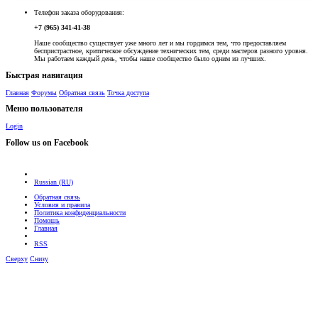
Телефон заказа оборудования:
+7 (965) 341-41-38
Наше сообщество существует уже много лет и мы гордимся тем, что предоставляем
беспристрастное, критическое обсуждение технических тем, среди мастеров разного уровня.
Мы работаем каждый день, чтобы наше сообщество было одним из лучших.
Быстрая навигация
Главная
Форумы
Обратная связь
Точка доступа
Меню пользователя
Login
Follow us on Facebook
Russian (RU)
Обратная связь
Условия и правила
Политика конфиденциальности
Помощь
Главная
RSS
Сверху
Снизу