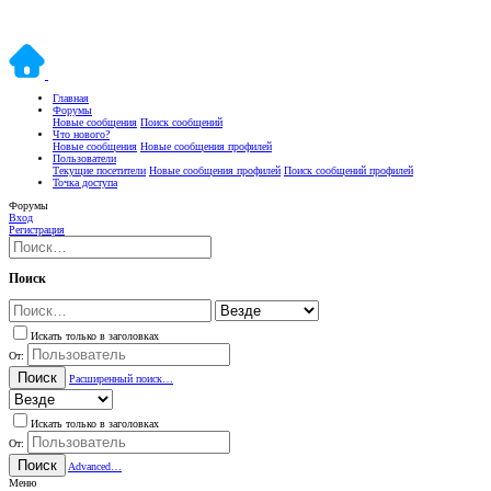
Главная
Форумы
Новые сообщения
Поиск сообщений
Что нового?
Новые сообщения
Новые сообщения профилей
Пользователи
Текущие посетители
Новые сообщения профилей
Поиск сообщений профилей
Точка доступа
Форумы
Вход
Регистрация
Поиск
Искать только в заголовках
От:
Поиск
Расширенный поиск…
Искать только в заголовках
От:
Поиск
Advanced…
Меню