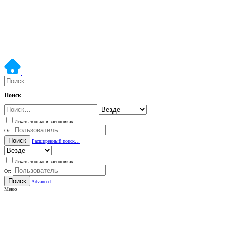
Поиск
Искать только в заголовках
От:
Поиск
Расширенный поиск…
Искать только в заголовках
От:
Поиск
Advanced…
Меню