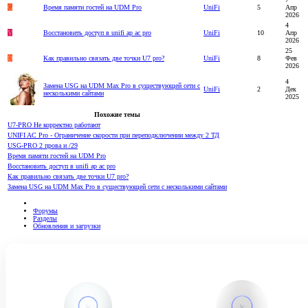
G
Время памяти гостей на UDM Pro
UniFi
5
Апр
2026
4
V
Восстановить доступ в unifi ap ac pro
UniFi
10
Апр
2026
25
D
Как правильно связать две точки U7 pro?
UniFi
8
Фев
2026
4
Замена USG на UDM Max Pro в существующей сети с
UniFi
2
Дек
несколькими сайтами
2025
Похожие темы
U7-PRO Не корректно работают
UNIFI AC Pro - Ограничение скорости при переподключении между 2 ТД
USG-PRO 2 прова и /29
Время памяти гостей на UDM Pro
Восстановить доступ в unifi ap ac pro
Как правильно связать две точки U7 pro?
Замена USG на UDM Max Pro в существующей сети с несколькими сайтами
Форумы
Разделы
Обновления и загрузки