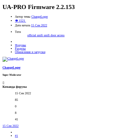
UA-PRO Firmware 2.2.153
Автор темы
ChangeLoger
👁 1521
Дата начала
15 Сен 2022
Теги
official
unifi
unifi door access
Форумы
Разделы
Обновления и загрузки
ChangeLoger
Super Moderator
Команда форума
15 Сен 2022
85
0
8
41
15 Сен 2022
#1