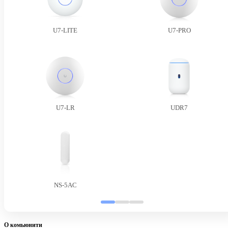
U7-LITE
U7-PRO
U7-LR
UDR7
NS-5AC
О комьюнити