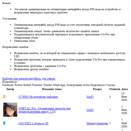
Важно:
Эта версия ориентирована на оптимизацию интерфейса ввода PIN-кода на устройстве и
исправление некоторых известных проблем.
Улучшения:
Оптимизирован интерфейс ввода PIN-кода за счет увеличения сенсорной области экранной
клавиатуры.
Оптимизирован захват, чтобы уменьшить количество ошибок записи.
Поддерживается автоматический перезапуск встроенного приложения UA-Pro при
обнаружении сбоев.
Обновлены обои.
Исправление ошибок:
Исправлена ошибка, из-за которой не открывались двери с помощью мобильного доступа
UID.
Исправлена проблема, которая приводила к сбою подключения UA-Pro при определенных
условиях.
Исправлены проблемы с падением UA Pro.
Исправлены другие ошибки.
Войдите или зарегистрируйтесь для ответа.
Поделиться:
Facebook
Twitter
Reddit
Pinterest
Tumblr
WhatsApp
Электронная почта
Поделиться
Ссылка
Автор
Похожие темы
Раздел
Ответов
Дата
24
R
U7-PRO Не корректно работают
UniFi
5
Июн
2026
1
UNIFI AC Pro - Ограничение скорости при
UniFi
5
Июн
переподключении между 2 ТД
2026
7
H
USG-PRO 2 прова и /29
Маршрутизаторы
1
Май
2026
7