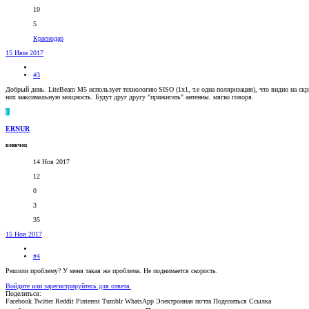
10
5
Краснодар
15 Июн 2017
#3
Добрый день. LiteBeam M5 использует технологию SISO (1x1, т.е одна поляризация), что видно на скр
них максимальную мощность. Будут друг другу "прижигать" антенны. мягко говоря.
E
ERNUR
новичок
14 Ноя 2017
12
0
3
35
15 Ноя 2017
#4
Решили проблему? У меня такая же проблема. Не поднимается скорость.
Войдите или зарегистрируйтесь для ответа.
Поделиться:
Facebook
Twitter
Reddit
Pinterest
Tumblr
WhatsApp
Электронная почта
Поделиться
Ссылка