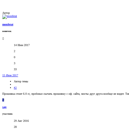
Автор
monferat
новичок
14 Июн 2017
2
0
3
33
15 Июн 2017
Автор темы
#2
Прошивка стоит 6.0 ct, пробовал скачать прошивку с оф. сайта, мосты друг друга вообще не видят. Ти
S
sap
участник
29 Авг 2016
28