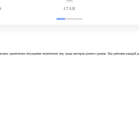
O
U7-LR
астное, критическое обсуждение технических тем, среди мастеров разного уровня. Мы работаем каждый