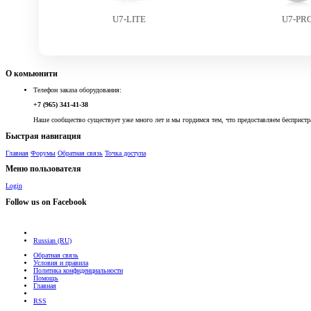
U7-LITE
U7-PR
О комьюнити
Телефон заказа оборудования:
+7 (965) 341-41-38
Наше сообщество существует уже много лет и мы гордимся тем, что предоставляем беспристр
Быстрая навигация
Главная
Форумы
Обратная связь
Точка доступа
Меню пользователя
Login
Follow us on Facebook
Russian (RU)
Обратная связь
Условия и правила
Политика конфиденциальности
Помощь
Главная
RSS