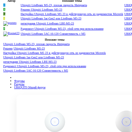
Автор
Похожие темы
B
Ubiquiti LiteBeam M5-23, плохая скорость Интернета
UBIQ
A
Решено
Ubiquiti LiteBeam M5-23
UBIQ
G
Настройка Ubiquiti LiteBeam M5 23 в действующую сеть из радиомостов Microtik
UBIQ
S
Ubiquiti LiteBeam 5ac-Gen2 или LiteBeam M5-23
UBIQ
регистрация Ubiquiti LiteBeam LBE-M5-23
UBIQ
P
Радиомост Ubiquiti LiteBeam M5-23, сбой сети при использовании
UBIQ
Ubiquiti LiteBeam 5AC-16-120 Совместимость с M5
UBIQ
Похожие темы
Ubiquiti LiteBeam M5-23, плохая скорость Интернета
Решено
Ubiquiti LiteBeam M5-23
Настройка Ubiquiti LiteBeam M5 23 в действующую сеть из радиомостов Microtik
Ubiquiti LiteBeam 5ac-Gen2 или LiteBeam M5-23
регистрация Ubiquiti LiteBeam LBE-M5-23
Радиомост Ubiquiti LiteBeam M5-23, сбой сети при использовании
Ubiquiti LiteBeam 5AC-16-120 Совместимость с M5
Форумы
Разделы
UBIQUITI Общий форум