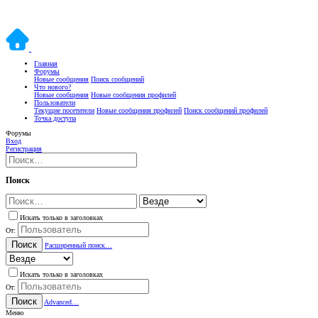
Главная
Форумы
Новые сообщения
Поиск сообщений
Что нового?
Новые сообщения
Новые сообщения профилей
Пользователи
Текущие посетители
Новые сообщения профилей
Поиск сообщений профилей
Точка доступа
Форумы
Вход
Регистрация
Поиск
Искать только в заголовках
От:
Поиск
Расширенный поиск…
Искать только в заголовках
От:
Поиск
Advanced…
Меню