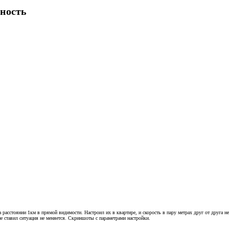
щность
расстоянии 1км в прямой видимости. Настроил их в квартире, и скорость в пару метрах друг от друга н
е ставил ситуация не меняется. Скриншоты с параметрами настройки.