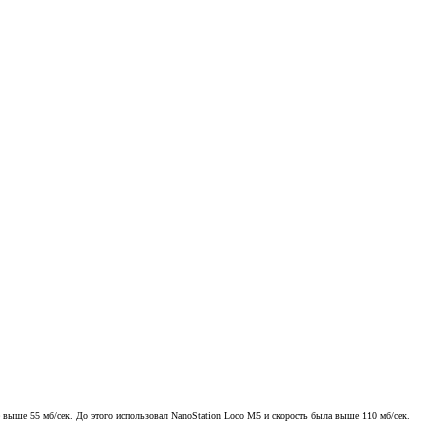
е выше 55 мб/сек. До этого использовал NanoStation Loco M5 и скорость была выше 110 мб/сек.