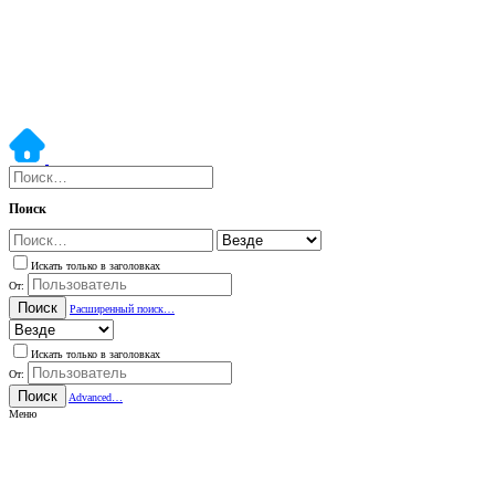
Поиск
Искать только в заголовках
От:
Поиск
Расширенный поиск…
Искать только в заголовках
От:
Поиск
Advanced…
Меню