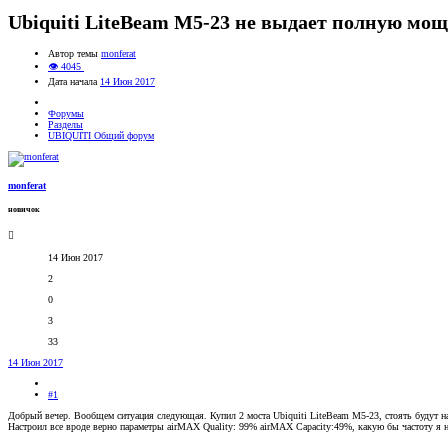
Ubiquiti LiteBeam M5-23 не выдает полную мо
Автор темы
monferat
👁 4045
Дата начала
14 Июн 2017
Форумы
Разделы
UBIQUITI Общий форум
monferat
новичок
14 Июн 2017
2
0
3
33
14 Июн 2017
#1
Добрый вечер. Вообщем ситуация следующая. Купил 2 моста Ubiquiti LiteBeam M5-23, стоять будут на 
Настроил все вроде верно параметры airMAX Quality: 99% airMAX Capacity:49%, какую бы частоту я н