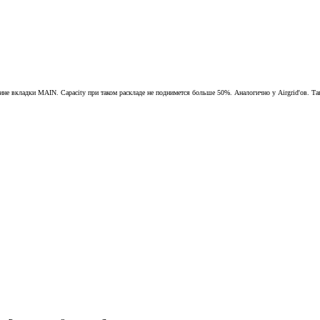
ине вкладки MAIN. Capacity при таком раскладе не поднимется больше 50%. Аналогично у Airgrid'ов. Так