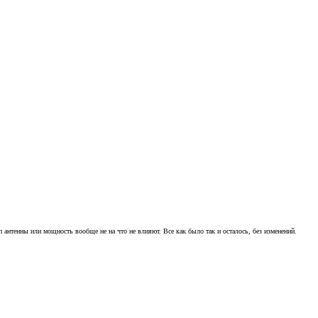
п антенны или мощность вообще не на что не влияют. Все как было так и осталось, без изменений.