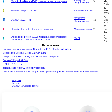
B
Ubiquiti LiteBeam M5-23, плохая скорость Интернета
3
Мар
Общий форум
2025
22
Р
Решено
Ubiquiti AirCam
Видеонаблюдение
2
Фев
2025
27
UBIQUITI
M
UBIQUITI AC + M
10
Дек
Общий форум
2024
26
D
ubiquiti edge router X sfp режет скорость
Маршрутизаторы
2
Дек
2024
9
Обновление Protect 3.0.26 Ubiquiti видеорегистратор
И
UniFi
1
Дек
UniFi Protect Network Video Recorder
2024
Похожие темы
Решено
Помогите настроить Ubiquiti UniFi AC Mesh UAP-AC-M
Вопрос про Ubiquiti Cloud Gateway ultra
Ubiquiti LiteBeam M5-23, плохая скорость Интернета
Решено
Ubiquiti AirCam
UBIQUITI AC + M
ubiquiti edge router X sfp режет скорость
Обновление Protect 3.0.26 Ubiquiti видеорегистратор UniFi Protect Network Video Recorder
Форумы
Разделы
UBIQUITI Общий форум