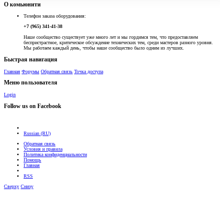
О комьюнити
Телефон заказа оборудования:
+7 (965) 341-41-38
Наше сообщество существует уже много лет и мы гордимся тем, что предоставляем
беспристрастное, критическое обсуждение технических тем, среди мастеров разного уровня.
Мы работаем каждый день, чтобы наше сообщество было одним из лучших.
Быстрая навигация
Главная
Форумы
Обратная связь
Точка доступа
Меню пользователя
Login
Follow us on Facebook
Russian (RU)
Обратная связь
Условия и правила
Политика конфиденциальности
Помощь
Главная
RSS
Сверху
Снизу