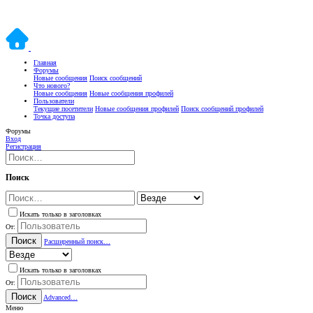
Главная
Форумы
Новые сообщения
Поиск сообщений
Что нового?
Новые сообщения
Новые сообщения профилей
Пользователи
Текущие посетители
Новые сообщения профилей
Поиск сообщений профилей
Точка доступа
Форумы
Вход
Регистрация
Поиск
Искать только в заголовках
От:
Поиск
Расширенный поиск…
Искать только в заголовках
От:
Поиск
Advanced…
Меню