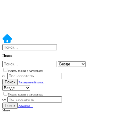
Поиск
Искать только в заголовках
От:
Поиск
Расширенный поиск…
Искать только в заголовках
От:
Поиск
Advanced…
Меню