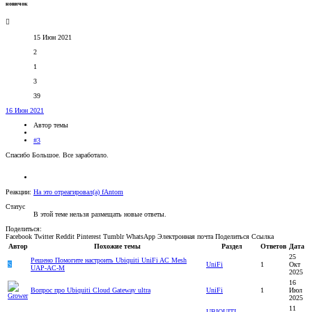
новичок
15 Июн 2021
2
1
3
39
16 Июн 2021
Автор темы
#3
Спасибо Большое. Все заработало.
Реакции:
На это отреагировал(а)
fAntom
Статус
В этой теме нельзя размещать новые ответы.
Поделиться:
Facebook
Twitter
Reddit
Pinterest
Tumblr
WhatsApp
Электронная почта
Поделиться
Ссылка
Автор
Похожие темы
Раздел
Ответов
Дата
25
Решено
Помогите настроить Ubiquiti UniFi AC Mesh
S
UniFi
1
Окт
UAP-AC-M
2025
16
Вопрос про Ubiquiti Cloud Gateway ultra
UniFi
1
Июл
2025
11
UBIQUITI