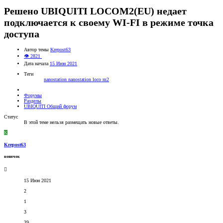
Решено
UBIQUITI LOCOM2(EU) недает
подключается к своему WI-FI в режиме точка
доступа
Автор темы
Krepost63
👁 2821
Дата начала
15 Июн 2021
Теги
nanostation
nanostation loco m2
Форумы
Разделы
UBIQUITI Общий форум
Статус
В этой теме нельзя размещать новые ответы.
K
Krepost63
новичок
15 Июн 2021
2
1
3
39