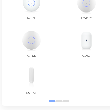
U7-LITE
U7-PRO
U7-LR
UDR7
NS-5AC