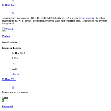
15 Июн 2021
#1
Здравствуйте. настраиваю UBIQUITI LOCOM2(EU) (XW.v6.3.2) в режим
точки доступа
. Телефон
видет названия WI-FI точки , но не подключается, даже при открытой сети. Подскажите пожалуйста
что делать?
fAntom
Super Moderator
Команда форума
24 Ноя 2017
7.239
443
5.065
ubnt.su
15 Июн 2021
#2
Режим airmax отключите.
Автор
K
Krepost63