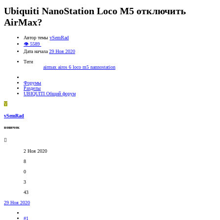
Ubiquiti NanoStation Loco M5 отключить
AirMax?
Автор темы
vSemRad
👁 5589
Дата начала
29 Ноя 2020
Теги
airmax
airos 6
loco m5
nannostation
Форумы
Разделы
UBIQUITI Общий форум
V
vSemRad
новичок
2 Ноя 2020
8
0
3
43
29 Ноя 2020
#1