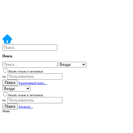
Поиск
Искать только в заголовках
От:
Поиск
Расширенный поиск…
Искать только в заголовках
От:
Поиск
Advanced…
Меню