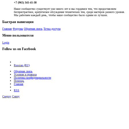
+7 (965) 341-41-38
Наше сообщество существует уже много лет и мы гордимся тем, что предоставляем
беспристрастное, критическое обсуждение технических тем, среди мастеров разного уровня.
Мы работаем каждый день, чтобы наше сообщество было одним из лучших.
Быстрая навигация
Главная
Форумы
Обратная связь
Точка доступа
Меню пользователя
Login
Follow us on Facebook
Russian (RU)
Обратная связь
Условия и правила
Политика конфиденциальности
Помощь
Главная
RSS
Сверху
Снизу