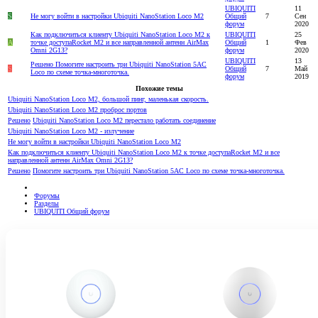
UBIQUITI
11
S
Не могу войти в настройки Ubiquiti NanoStation Loco M2
Общий
7
Сен
форум
2020
Как подключиться клиенту Ubiquiti NanoStation Loco M2 к
UBIQUITI
25
A
точке доступаRocket M2 и все направленной антенн AirMax
Общий
1
Фев
Omni 2G1З?
форум
2020
UBIQUITI
13
Решено
Помогите настроить три Ubiquiti NanoStation 5AC
S
Общий
7
Май
Loco по схеме точка-многоточка.
форум
2019
Похожие темы
Ubiquiti NanoStation Loco M2, большой пинг, маленькая скорость.
Ubiquiti NanoStation Loco M2 проброс портов
Решено
Ubiquiti NanoStation Loco M2 перестало работать соединение
Ubiquiti NanoStation Loco M2 - излучение
Не могу войти в настройки Ubiquiti NanoStation Loco M2
Как подключиться клиенту Ubiquiti NanoStation Loco M2 к точке доступаRocket M2 и все
направленной антенн AirMax Omni 2G1З?
Решено
Помогите настроить три Ubiquiti NanoStation 5AC Loco по схеме точка-многоточка.
Форумы
Разделы
UBIQUITI Общий форум