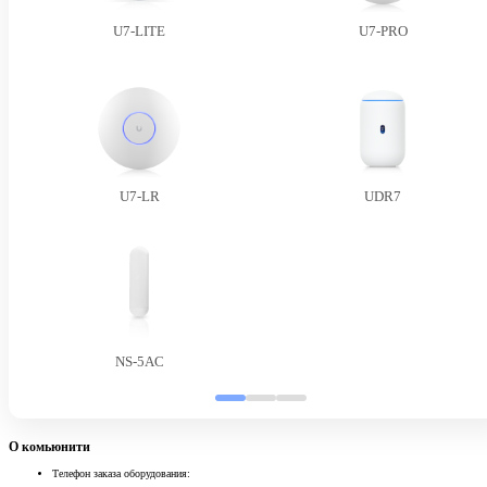
U7-LITE
U7-PRO
U7-LR
UDR7
NS-5AC
О комьюнити
Телефон заказа оборудования: