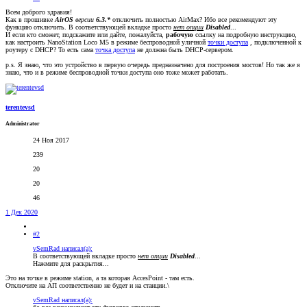
Всем доброго здравия!
Как в прошивке
AirOS
версии
6.3.*
отключить полностью AirMax? Ибо все рекомендуют эту
функцию отключить. В соответствующей вкладке просто
нет опции
Disabled
...
И если кто сможет, подскажите или дайте, пожалуйста,
рабочую
ссылку на подробную инструкцию,
как настроить NanoStation Loco M5 в режиме беспроводной уличной
точки доступа
, подключенной к
роутеру с DHCP? То есть сама
точка доступа
не должна быть DHCP-сервером.
p.s. Я знаю, что это устройство в первую очередь предназначено для построения мостов! Но так же я
знаю, что и в режиме беспроводной точки доступа оно тоже может работать.
terentevsd
Administrator
24 Ноя 2017
239
20
20
46
1 Дек 2020
#2
vSemRad написал(а):
В соответствующей вкладке просто
нет опции
Disabled
...
Нажмите для раскрытия...
Это на точке в режиме station, а та которая AccesPoint - там есть.
Отключите на АП соответственно не будет и на станции.\
vSemRad написал(а):