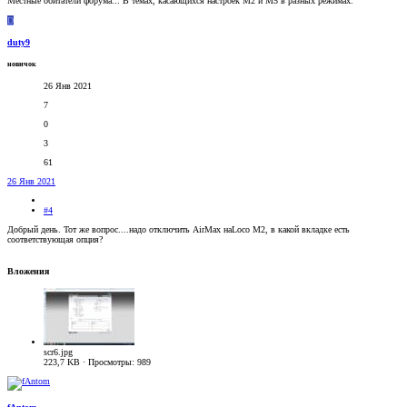
Местные обитатели форума... В темах, касающихся настроек M2 и M5 в разных режимах.
D
duty9
новичок
26 Янв 2021
7
0
3
61
26 Янв 2021
#4
Добрый день. Тот же вопрос....надо отключить AirMax наLoco M2, в какой вкладке есть
соответствующая опция?
Вложения
scr6.jpg
223,7 KB · Просмотры: 989