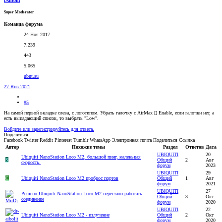
fAntom
Super Moderator
Команда форума
24 Ноя 2017
7.239
443
5.065
ubnt.su
27 Янв 2021
#5
На самой первой вкладке слева, с логотипом. Убрать галочку с AirMax [] Enable, если галочки нет, а
есть выпадающий список, то выбрать "Low".
Войдите или зарегистрируйтесь для ответа.
Поделиться:
Facebook
Twitter
Reddit
Pinterest
Tumblr
WhatsApp
Электронная почта
Поделиться
Ссылка
Автор
Похожие темы
Раздел
Ответов
Дата
UBIQUITI
20
Ubiquiti NanoStation Loco M2, большой пинг, маленькая
S
Общий
2
Авг
скорость.
форум
2023
UBIQUITI
29
С
Ubiquiti NanoStation Loco M2 проброс портов
Общий
1
Авг
форум
2021
UBIQUITI
27
Решено
Ubiquiti NanoStation Loco M2 перестало работать
Общий
3
Окт
соединение
форум
2020
UBIQUITI
22
Ubiquiti NanoStation Loco M2 - излучение
Общий
2
Окт
форум
2020