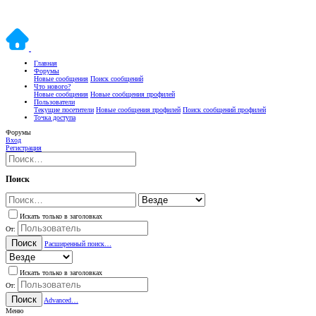
Главная
Форумы
Новые сообщения
Поиск сообщений
Что нового?
Новые сообщения
Новые сообщения профилей
Пользователи
Текущие посетители
Новые сообщения профилей
Поиск сообщений профилей
Точка доступа
Форумы
Вход
Регистрация
Поиск
Искать только в заголовках
От:
Поиск
Расширенный поиск…
Искать только в заголовках
От:
Поиск
Advanced…
Меню