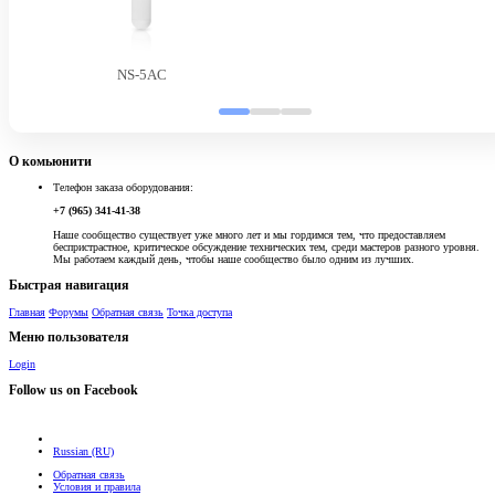
NS-5AC
О комьюнити
Телефон заказа оборудования:
+7 (965) 341-41-38
Наше сообщество существует уже много лет и мы гордимся тем, что предоставляем
беспристрастное, критическое обсуждение технических тем, среди мастеров разного уровня.
Мы работаем каждый день, чтобы наше сообщество было одним из лучших.
Быстрая навигация
Главная
Форумы
Обратная связь
Точка доступа
Меню пользователя
Login
Follow us on Facebook
Russian (RU)
Обратная связь
Условия и правила