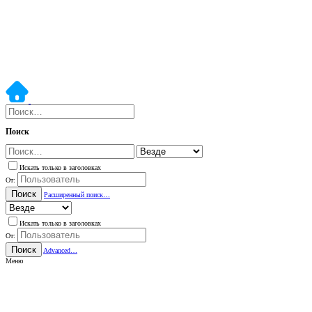
Поиск
Искать только в заголовках
От:
Поиск
Расширенный поиск…
Искать только в заголовках
От:
Поиск
Advanced…
Меню