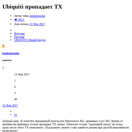
Ubiquiti пропадает TX
Автор темы
korkinopolez
👁 2612
Дата начала
13 Фев 2017
Форумы
Разделы
UBIQUITI Общий форум
K
korkinopolez
новичок
13 Фев 2017
1
0
3
40
13 Фев 2017
#1
Добрый день. В качестве передающей использую Nanostation M2, приемные Loco M2. Время от
времени на приемных точках пропадает TX сигнал. Помогает только "удаленный заход" на точку,
сразу после этого TX появляется. Подскажите, может у них какой-то режим при долгой неактивности
включается?