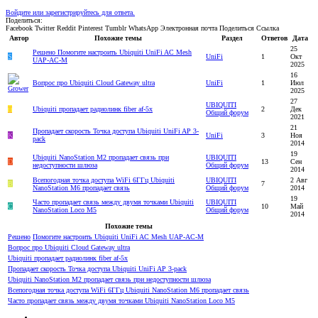
Войдите или зарегистрируйтесь для ответа.
Поделиться:
Facebook
Twitter
Reddit
Pinterest
Tumblr
WhatsApp
Электронная почта
Поделиться
Ссылка
Автор
Похожие темы
Раздел
Ответов
Дата
25
Решено
Помогите настроить Ubiquiti UniFi AC Mesh
S
UniFi
1
Окт
UAP-AC-M
2025
16
Вопрос про Ubiquiti Cloud Gateway ultra
UniFi
1
Июл
2025
27
UBIQUITI
T
Ubiquiti пропадает радиолинк fiber af-5x
2
Дек
Общий форум
2021
21
Пропадает скорость Точка доступа Ubiquiti UniFi AP 3-
K
UniFi
3
Ноя
pack
2014
19
Ubiquiti NanoStation M2 пропадает связь при
UBIQUITI
D
13
Сен
недоступности шлюза
Общий форум
2014
Всепогодная точка доступа WiFi 6ГГц Ubiquiti
UBIQUITI
2 Авг
В
7
NanoStation M6 пропадает связь
Общий форум
2014
19
Часто пропадает связь между двумя точками Ubiquiti
UBIQUITI
C
10
Май
NanoStation Loco M5
Общий форум
2014
Похожие темы
Решено
Помогите настроить Ubiquiti UniFi AC Mesh UAP-AC-M
Вопрос про Ubiquiti Cloud Gateway ultra
Ubiquiti пропадает радиолинк fiber af-5x
Пропадает скорость Точка доступа Ubiquiti UniFi AP 3-pack
Ubiquiti NanoStation M2 пропадает связь при недоступности шлюза
Всепогодная точка доступа WiFi 6ГГц Ubiquiti NanoStation M6 пропадает связь
Часто пропадает связь между двумя точками Ubiquiti NanoStation Loco M5