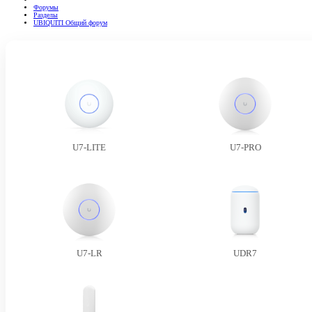
Форумы
Разделы
UBIQUITI Общий форум
U7-LITE
U7-PRO
U7-LR
UDR7