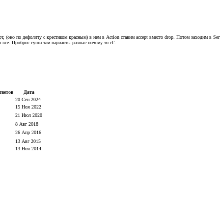
т, (оно по дефоллту с крестиком красным) в нем в Action ставим accept вместо drop. Потом заходим в Ser
 все. Проброс гугли там варианты разные почему то гГ.
тветов
Дата
20 Сен 2024
15 Ноя 2022
21 Июл 2020
8 Авг 2018
26 Апр 2016
13 Авг 2015
13 Ноя 2014