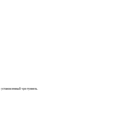
ез установленный vpn-туннель.