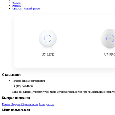
Форумы
Разделы
UBIQUITI Общий форум
U7-LITE
U7-PR
О комьюнити
Телефон заказа оборудования:
+7 (965) 341-41-38
Наше сообщество существует уже много лет и мы гордимся тем, что предоставляем беспристр
Быстрая навигация
Главная
Форумы
Обратная связь
Точка доступа
Меню пользователя