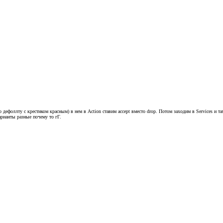
о дефоллту с крестиком красным) в нем в Action ставим accept вместо drop. Потом заходим в Services и т
арианты разные почему то гГ.