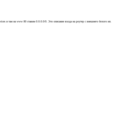
vices и там на www 80 ставим 0.0.0.0/0. Это описание входа на роутер с внешнего белого ип.