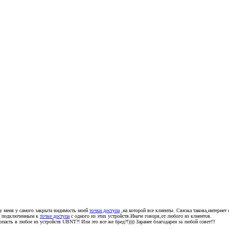
у меня у самого закрыта видимость моей
точки доступа
,на которой все клиенты. Связка такова,интернет 
учи подключенным к
точке доступа
с одного из этих устройств.Иначе говоря,от любого из клиентов.
опасть в любое из устройств UBNT?! Или это все же бред?!)))) Заранее благодарен за любой совет!!!