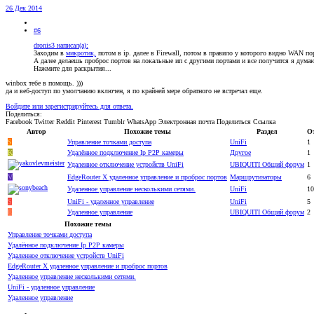
26 Дек 2014
#6
dronis3 написал(а):
Заходим в
микротик,
потом в ip. далее в Firewall, потом в правило у которого видно WAN пор
А далее делаешь проброс портов на локальные ип с другими портами и все получится я думаю
Нажмите для раскрытия...
winbox тебе в помощь. )))
да и веб-доступ по умолчанию включен, я по крайней мере обратного не встречал еще.
Войдите или зарегистрируйтесь для ответа.
Поделиться:
Facebook
Twitter
Reddit
Pinterest
Tumblr
WhatsApp
Электронная почта
Поделиться
Ссылка
Автор
Похожие темы
Раздел
О
S
Управление точками доступа
UniFi
1
K
Удалённое подключение Ip P2P камеры
Другое
1
Удаленное отключение устройств UniFi
UBIQUITI Общий форум
1
V
EdgeRouter X удаленное управление и проброс портов
Маршрутизаторы
6
Удаленное управление несколькими сетями.
UniFi
10
S
UniFi - удаленное управление
UniFi
5
E
Удаленное управление
UBIQUITI Общий форум
2
Похожие темы
Управление точками доступа
Удалённое подключение Ip P2P камеры
Удаленное отключение устройств UniFi
EdgeRouter X удаленное управление и проброс портов
Удаленное управление несколькими сетями.
UniFi - удаленное управление
Удаленное управление