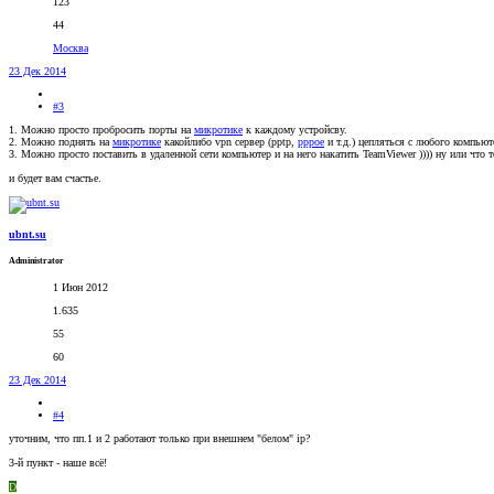
123
44
Москва
23 Дек 2014
#3
1. Можно просто пробросить порты на
микротике
к каждому устройсву.
2. Можно поднять на
микротике
какойлибо vpn сервер (pptp,
pppoe
и т.д.) цепляться с любого компьют
3. Можно просто поставить в удаленной сети компьютер и на него накатить TeamViewer )))) ну или что т
и будет вам счастье.
ubnt.su
Administrator
1 Июн 2012
1.635
55
60
23 Дек 2014
#4
уточним, что пп.1 и 2 работают только при внешнем "белом" ip?
3-й пункт - наше всё!
D