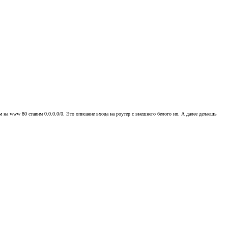
ам на www 80 ставим 0.0.0.0/0. Это описание входа на роутер с внешнего белого ип. А далее делаешь