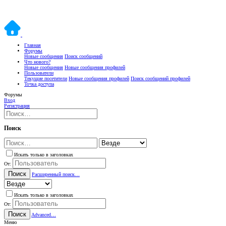
Главная
Форумы
Новые сообщения
Поиск сообщений
Что нового?
Новые сообщения
Новые сообщения профилей
Пользователи
Текущие посетители
Новые сообщения профилей
Поиск сообщений профилей
Точка доступа
Форумы
Вход
Регистрация
Поиск
Искать только в заголовках
От:
Поиск
Расширенный поиск…
Искать только в заголовках
От:
Поиск
Advanced…
Меню