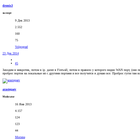
dronis3
эксперт
9 Дек 2013
2.552
160
75
Volgograd
23 Дек 2014
#5
Заходим в микротик, потом в ip. далее в Firewall, потом в правило у которого видно WAN порт, (оно п
проброс портов на локальные ип с другими портами и все получится я думаю все. Проброс гугли там в
arastegaev
Moderator
16 Янв 2013
4.157
124
123
44
Москва