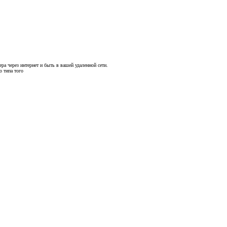
ера через интернет и быть в вашей удаленной сети.
о типа того