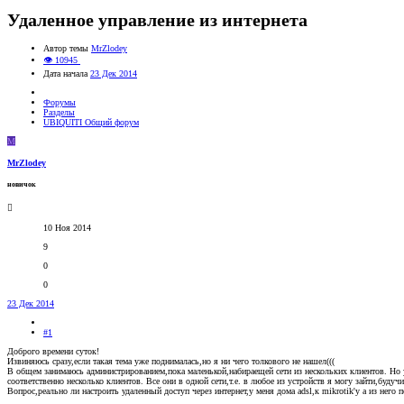
Удаленное управление из интернета
Автор темы
MrZlodey
👁 10945
Дата начала
23 Дек 2014
Форумы
Разделы
UBIQUITI Общий форум
M
MrZlodey
новичок
10 Ноя 2014
9
0
0
23 Дек 2014
#1
Доброго времени суток!
Извиняюсь сразу,если такая тема уже поднималась,но я ни чего толкового не нашел(((
В общем занимаюсь администрированием,пока маленькой,набираещей сети из нескольких клиентов. Но 
соответственно несколько клиентов. Все они в одной сети,т.е. в любое из устройств я могу зайти,буд
Вопрос,реально ли настроить удаленный доступ через интернет,у меня дома adsl,к mikrotik'y а из него п