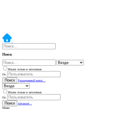
Поиск
Искать только в заголовках
От:
Поиск
Расширенный поиск…
Искать только в заголовках
От:
Поиск
Advanced…
Меню