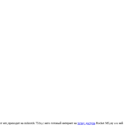
от мтс,приходит на mikrotik 751n,с него готовый интернет на
точку доступа
Rocket M5,ну а к ней