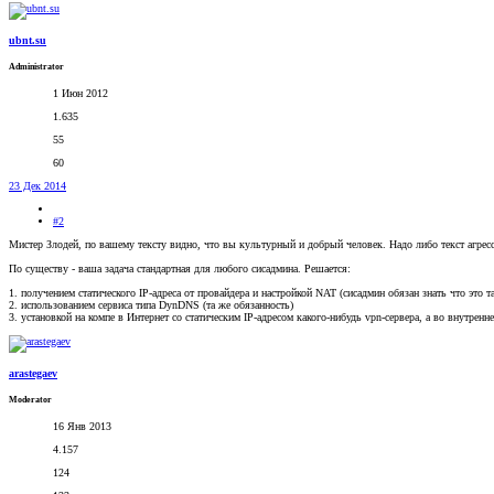
ubnt.su
Administrator
1 Июн 2012
1.635
55
60
23 Дек 2014
#2
Мистер Злодей, по вашему тексту видно, что вы культурный и добрый человек. Надо либо текст агресс
По существу - ваша задача стандартная для любого сисадмина. Решается:
1. получением статического IP-адреса от провайдера и настройкой NAT (сисадмин обязан знать что это та
2. использованием сервиса типа DynDNS (та же обязанность)
3. установкой на компе в Интернет со статическим IP-адресом какого-нибудь vpn-сервера, а во внутрен
arastegaev
Moderator
16 Янв 2013
4.157
124