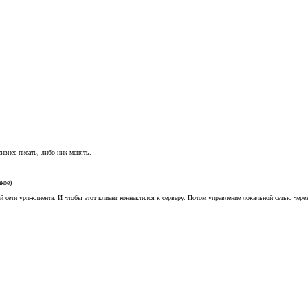
ивнее писать, либо ник менять.
кое)
ней сети vpn-клиента. И чтобы этот клиент коннектился к серверу. Потом управление локальной сетью чер