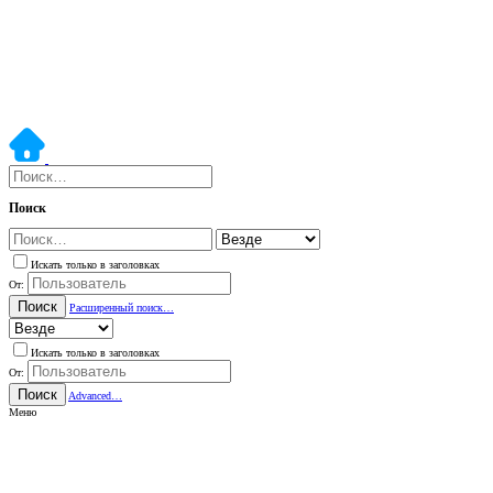
Поиск
Искать только в заголовках
От:
Поиск
Расширенный поиск…
Искать только в заголовках
От:
Поиск
Advanced…
Меню