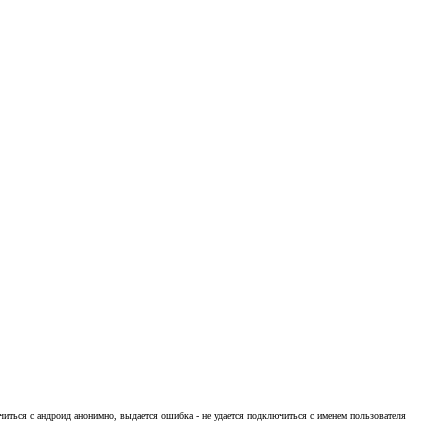
читься с андроид анонимно, выдается ошибка - не удается подключиться с именем пользователя