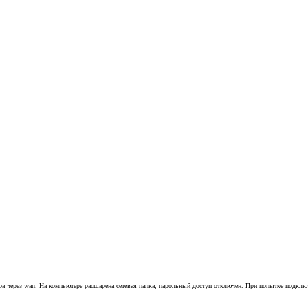
ера через wan. На компьютере расшарена сетевая папка, парольный доступ отключен. При попытке подклю