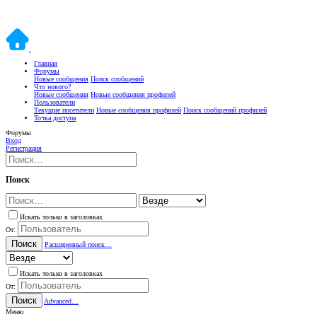
Главная
Форумы
Новые сообщения
Поиск сообщений
Что нового?
Новые сообщения
Новые сообщения профилей
Пользователи
Текущие посетители
Новые сообщения профилей
Поиск сообщений профилей
Точка доступа
Форумы
Вход
Регистрация
Поиск
Искать только в заголовках
От:
Поиск
Расширенный поиск…
Искать только в заголовках
От:
Поиск
Advanced…
Меню