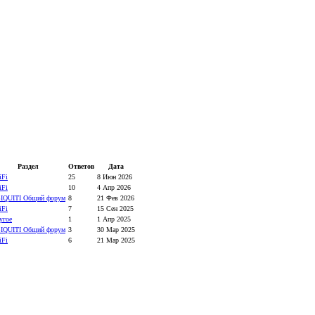
Раздел
Ответов
Дата
iFi
25
8 Июн 2026
iFi
10
4 Апр 2026
IQUITI Общий форум
8
21 Фев 2026
iFi
7
15 Сен 2025
угое
1
1 Апр 2025
IQUITI Общий форум
3
30 Мар 2025
iFi
6
21 Мар 2025