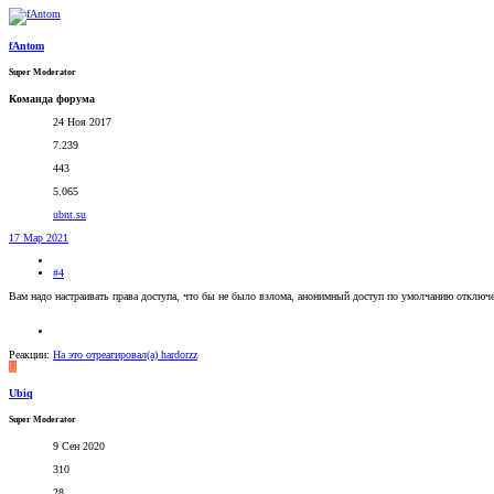
fAntom
Super Moderator
Команда форума
24 Ноя 2017
7.239
443
5.065
ubnt.su
17 Мар 2021
#4
Вам надо настраивать права доступа, что бы не было взлома, анонимный доступ по умолчанию отключе
Реакции:
На это отреагировал(а)
hardorzz
U
Ubiq
Super Moderator
9 Сен 2020
310
28