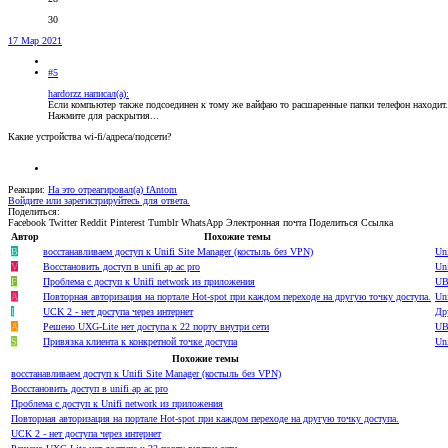
30
17 Мар 2021
#5
hardorzz написал(а):
Если компьютер также подсоединен к тому же вайфаю то расшаренные папки телефон находит.
Нажмите для раскрытия...
Какие устройства wi-fi/адреса/подсети?
Реакции:
На это отреагировал(а)
fAntom
Войдите или зарегистрируйтесь для ответа.
Поделиться:
Facebook
Twitter
Reddit
Pinterest
Tumblr
WhatsApp
Электронная почта
Поделиться
Ссылка
Автор
Похожие темы
B
восстанавливаем доступ к Unifi Site Manager (костыль без VPN)
Un
V
Восстановить доступ в unifi ap ac pro
Un
F
Проблема с доступ к Unifi network из приложения
UB
A
Повторная авторизация на портале Hot-spot при каждом переходе на другую точку доступа.
Un
I
UCK 2 - нет доступа через интернет
Др
A
Решено
UXG-Lite нет доступа к 22 порту внутри сети
UB
S
Привязка клиента к конкретной точке доступа
Un
Похожие темы
восстанавливаем доступ к Unifi Site Manager (костыль без VPN)
Восстановить доступ в unifi ap ac pro
Проблема с доступ к Unifi network из приложения
Повторная авторизация на портале Hot-spot при каждом переходе на другую точку доступа.
UCK 2 - нет доступа через интернет