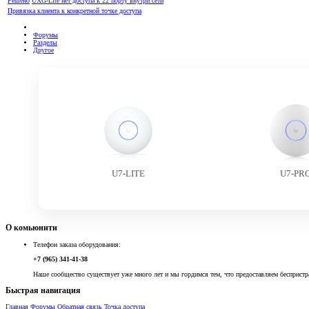
Решено
UXG-Lite нет доступа к 22 порту внутри сети
Привязка клиента к конкретной точке доступа
Форумы
Разделы
Другое
U7-LITE
U7-PR
О комьюнити
Телефон заказа оборудования:
+7 (965) 341-41-38
Наше сообщество существует уже много лет и мы гордимся тем, что предоставляем беспристр
Быстрая навигация
Главная
Форумы
Обратная связь
Точка доступа