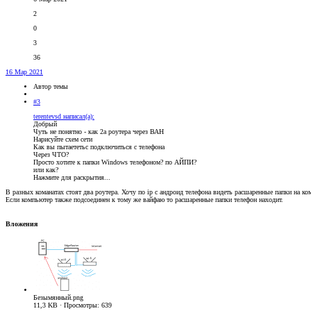
2
0
3
36
16 Мар 2021
Автор темы
#3
terentevsd написал(а):
Добрый
Чуть не понятно - как 2а роутера через ВАН
Нарисуйте схем сети
Как вы пытаететьс подключиться с телефона
Через ЧТО?
Просто хотите к папки Windows телефоном? по АЙПИ?
или как?
Нажмите для раскрытия...
В разных команатах стоят два роутера. Хочу по ip с андроид телефона видеть расшаренные папки на 
Если компьютер также подсоединен к тому же вайфаю то расшаренные папки телефон находит.
Вложения
Безымянный.png
11,3 KB · Просмотры: 639