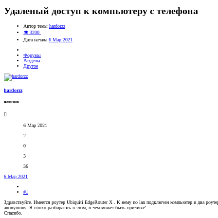
Удаленый доступ к компьютеру с телефона
Автор темы
hardorzz
👁 3200
Дата начала
6 Мар 2021
Форумы
Разделы
Другое
hardorzz
новичок
6 Мар 2021
2
0
3
36
6 Мар 2021
#1
Здравствуйте. Имеется роутер Ubiquiti EdgeRouter X . К нему по lan подключен компьютер и два роут
anonymous. Я плохо разбираюсь в этом, в чем может быть причина?
Спасибо.