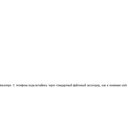
компьютере. С телефона подключайюсь через стандартный файловый эксплорер, как я понимаю smb