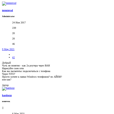
terentevsd
Administrator
24 Ноя 2017
239
20
20
46
9 Мар 2021
#2
Добрый
Чуть не понятно - как 2а роутера через ВАН
Нарисуйте схем сети
Как вы пытаететьс подключиться с телефона
Через ЧТО?
Просто хотите к папки Windows телефоном? по АЙПИ?
или как?
Автор
hardorzz
новичок
6 Мар 2021