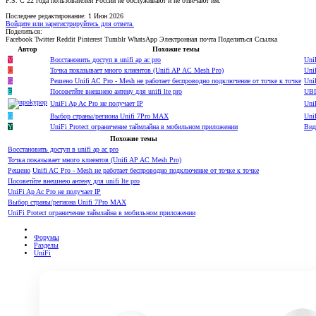
P.S. С 22 года пользователей России не обслуживают и не отвечают им.
Последнее редактирование:
1 Июн 2026
Войдите или зарегистрируйтесь для ответа.
Поделиться:
Facebook
Twitter
Reddit
Pinterest
Tumblr
WhatsApp
Электронная почта
Поделиться
Ссылка
Автор
Похожие темы
V
Восстановить доступ в unifi ap ac pro
Uni
C
Точка показывает много клиентов (Unifi AP AC Mesh Pro)
Uni
G
Решено
Unifi AC Pro - Mesh не работает беспроводно подключение от точке к точке
Uni
E
Посоветйте внешнею антену для unifi lte pro
UBI
UniFi Ap Ac Pro не получает IP
Uni
G
Выбор страны/региона Unifi 7Pro MAX
Uni
Y
UniFi Protect ограничение таймлайна в мобильном приложении
Вид
Похожие темы
Восстановить доступ в unifi ap ac pro
Точка показывает много клиентов (Unifi AP AC Mesh Pro)
Решено
Unifi AC Pro - Mesh не работает беспроводно подключение от точке к точке
Посоветйте внешнею антену для unifi lte pro
UniFi Ap Ac Pro не получает IP
Выбор страны/региона Unifi 7Pro MAX
UniFi Protect ограничение таймлайна в мобильном приложении
Форумы
Разделы
UniFi