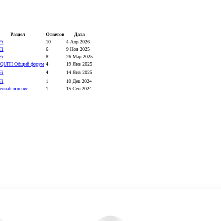
Раздел
Ответов
Дата
Fi
10
4 Апр 2026
Fi
6
9 Ноя 2025
Fi
8
26 Мар 2025
QUITI Общий форум
4
19 Янв 2025
Fi
4
14 Янв 2025
Fi
1
10 Дек 2024
еонаблюдение
1
15 Сен 2024