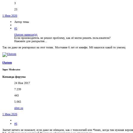
3
23
1 Июн 2026
Автор темы
#5
fAntom написал(а):
Если производитель не решил проблему, как её могли решить пользователи?
Нажмите для раскрытия...
Так он даже не реагировал на этот топик. Молчание 6 лет от юнифи. Мб нашелся какой то умелец
fAntom
Super Moderator
Команда форума
24 Ноя 2017
7.239
443
5.065
ubnt.su
1 Июн 2026
#6
Значит ничего не поможет, если даже не обещали, как с топологией или *beam, когда там нужная версия