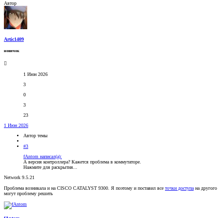
Автор
Artic1409
новичок
1 Июн 2026
3
0
3
23
1 Июн 2026
Автор темы
#3
fAntom написал(а):
А версия контроллера? Кажется проблема в коммутаторе.
Нажмите для раскрытия...
Network 9.5.21
Проблема возникала и на CISCO CATALYST 9300. Я поэтому и поставил все
точки доступа
на другого
могут проблему решить