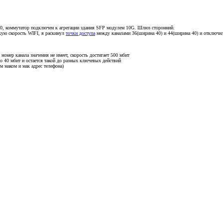
0, коммутатор подключен к агрегации здания SFP модулем 10G. Шлюз сторонний.
кую скорость WIFI, я раскинул
точки доступа
между каналами 36(ширина 40) и 44(ширина 40) и отключил
омер канала значения не имеет, скорость достигает 500 мбит
о 40 мбит и остается такой до разных ключевых действий
 маком и мак адрес телефона)