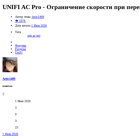
UNIFI AC Pro - Ограничение скорости при пер
Автор темы
Artic1409
👁 1878
Дата начала
1 Июн 2026
Теги
uap ac pro
Форумы
Разделы
UniFi
Artic1409
новичок
1 Июн 2026
3
0
3
23
1 Июн 2026