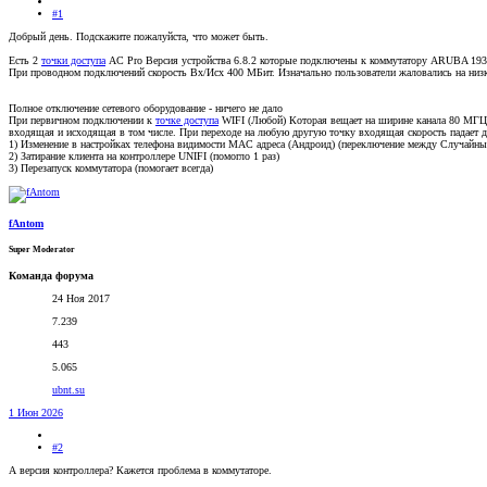
#1
Добрый день. Подскажите пожалуйста, что может быть.
Есть 2
точки доступа
AC Pro Версия устройства 6.8.2 которые подключены к коммутатору ARUBA 193
При проводном подключений скорость Вх/Исх 400 МБит. Изначально пользователи жаловались на низ
Полное отключение сетевого оборудование - ничего не дало
При первичном подключении к
точке доступа
WIFI (Любой) Которая вещает на ширине канала 80 МГЦ н
входящая и исходящая в том числе. При переходе на любую другую точку входящая скорость падает д
1) Изменение в настройках телефона видимости MAC адреса (Андроид) (переключение между Случайным
2) Затирание клиента на контроллере UNIFI (помогло 1 раз)
3) Перезапуск коммутатора (помогает всегда)
fAntom
Super Moderator
Команда форума
24 Ноя 2017
7.239
443
5.065
ubnt.su
1 Июн 2026
#2
А версия контроллера? Кажется проблема в коммутаторе.