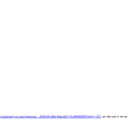
://community.ui.com/questions/...6f3d146-fd8a-44aa-a0a7-31cd90d06093?reply=353
, но там уже 6 лет не