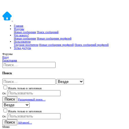
Главная
Форумы
Новые сообщения
Поиск сообщений
Что нового?
Новые сообщения
Новые сообщения профилей
Пользователи
Текущие посетители
Новые сообщения профилей
Поиск сообщений профилей
Точка доступа
Форумы
Вход
Регистрация
Поиск
Искать только в заголовках
От:
Поиск
Расширенный поиск…
Искать только в заголовках
От:
Поиск
Advanced…
Меню