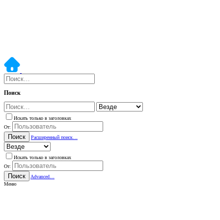
Поиск
Искать только в заголовках
От:
Поиск
Расширенный поиск…
Искать только в заголовках
От:
Поиск
Advanced…
Меню