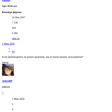
fAntom
Super Moderator
Команда форума
24 Ноя 2017
7.239
443
5.065
ubnt.su
1 Июн 2026
#4
Если производитель не решил проблему, как её могли решить пользователи?
Автор
Artic1409
новичок
1 Июн 2026
3
0