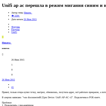
Unifi ap ac перешла в режим мигания синим и н
Автор темы
Никита_
👁 3284
Дата начала
26 Июн 2015
Форумы
Разделы
UniFi
Н
Никита_
новичок
26 Июн 2015
1
0
0
26 Июн 2015
#1
Привет, только вчера купил точку, настрил, обновилась, получила адрес, всё работало прекрасно, а пот
В алертах написано: "was disconnected8:22pm Device: UniFi AP-AC v2". Подключена в POE-свитч.
Пробовал
1. Подключить с пое-адаптером