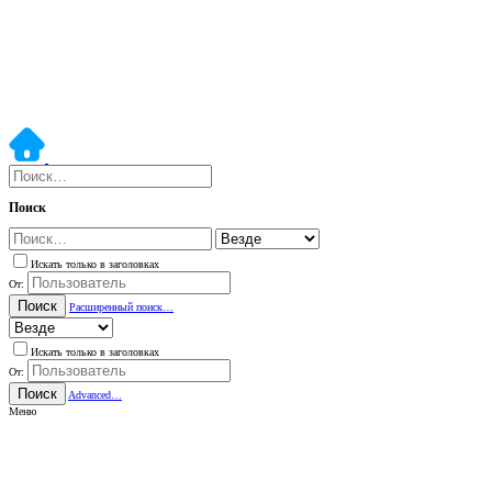
Поиск
Искать только в заголовках
От:
Поиск
Расширенный поиск…
Искать только в заголовках
От:
Поиск
Advanced…
Меню