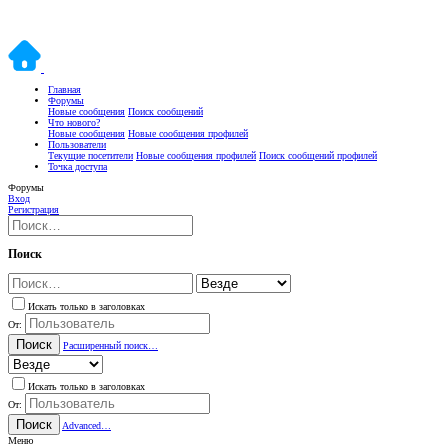
Главная
Форумы
Новые сообщения
Поиск сообщений
Что нового?
Новые сообщения
Новые сообщения профилей
Пользователи
Текущие посетители
Новые сообщения профилей
Поиск сообщений профилей
Точка доступа
Форумы
Вход
Регистрация
Поиск
Искать только в заголовках
От:
Поиск
Расширенный поиск…
Искать только в заголовках
От:
Поиск
Advanced…
Меню