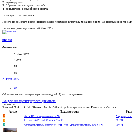
2. перезагрузить
3. Сбросить на заводские настройки
4. подключить в другой порт свитча
точка при этом пингуется.
Ничего не помогает, после инициализации переходит к частому миганию синим. По инструкиции так выгл
Последнее редактирование:
26 Июн 2015
ubnt.su
Administrator
1 Июн 2012
1.635
55
60
26 Июн 2015
#2
Обновите версию контроллера до последней. Должен подключить.
Войдите или зарегистрируйтесь для ответа.
Поделиться:
Facebook
Twitter
Reddit
Pinterest
Tumblr
WhatsApp
Электронная почта
Поделиться
Ссылка
Автор
Похожие темы
Разд
A
Unifi OS - современные VPN
Маршрутиза
A
Решено
AdGuard Home + UniFi
UniFi
B
восстанавливаем доступ к Unifi Site Manager (костыль без VPN)
UniFi