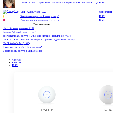
UNIFI AC Pro - Ограничение скорости при переподключении между 2 ТД
UniFi
UniFi Audio/Video (UAV)
Обновления 
S
Какой максимум Unifi Контроллера?
UniFi
V
Восстановить доступ в unifi ap ac pro
UniFi
Похожие темы
Unifi OS - современные VPN
Решено
AdGuard Home + UniFi
восстанавливаем доступ к Unifi Site Manager (костыль без VPN)
UNIFI AC Pro - Ограничение скорости при переподключении между 2 ТД
UniFi Audio/Video (UAV)
Какой максимум Unifi Контроллера?
Восстановить доступ в unifi ap ac pro
Форумы
Разделы
UniFi
U7-LITE
U7-PR