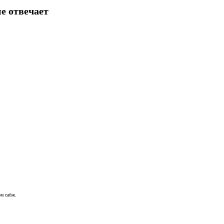
е отвечает
ом сабж.