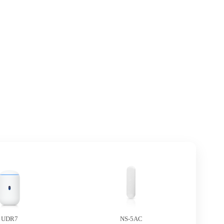
UDR7
NS-5AC