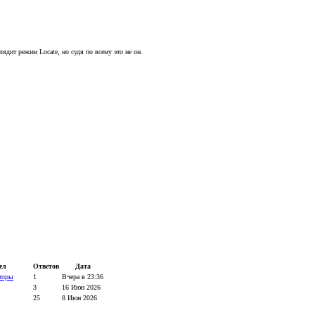
ядит режим Locate, но судя по всему это не он.
ел
Ответов
Дата
торы
1
Вчера в 23:36
3
16 Июн 2026
25
8 Июн 2026