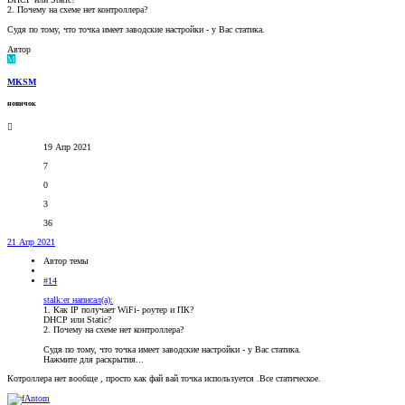
2. Почему на схеме нет контроллера?
Судя по тому, что точка имеет заводские настройки - у Вас статика.
Автор
M
MKSM
новичок
19 Апр 2021
7
0
3
36
21 Апр 2021
Автор темы
#14
stalk:er написал(а):
1. Как IP получает WiFi- роутер и ПК?
DHCP или Static?
2. Почему на схеме нет контроллера?
Судя по тому, что точка имеет заводские настройки - у Вас статика.
Нажмите для раскрытия...
Котроллера нет вообще , просто как фай вай точка используется .Все статическое.