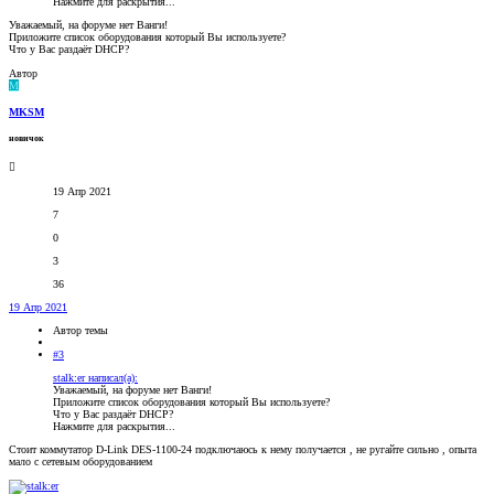
Нажмите для раскрытия...
Уважаемый, на форуме нет Ванги!
Приложите список оборудования который Вы используете?
Что у Вас раздаёт DHCP?
Автор
M
MKSM
новичок
19 Апр 2021
7
0
3
36
19 Апр 2021
Автор темы
#3
stalk:er написал(а):
Уважаемый, на форуме нет Ванги!
Приложите список оборудования который Вы используете?
Что у Вас раздаёт DHCP?
Нажмите для раскрытия...
Стоит коммутатор D-Link DES-1100-24 подключаюсь к нему получается , не ругайте сильно , опыта
мало с сетевым оборудованием