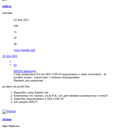
stalk:er
участник
23 Фев 2021
206
15
20
48
www.youtube.com
19 Апр 2021
#4
MKSM написал(а):
Стоит коммутатор D-Link DES-1100-24 подключаюсь к нему получается , не
ругайте сильно , опыта мало с сетевым оборудованием
Нажмите для раскрытия...
да никто не ругает Вас.
Нарисуйте схему Вашей сети.
Коммутатор это хорошо, он не PoE, кто даёт питание на контроллер и точки!?
Замен Вы подключаетесь к DES-1100-24?
Кто раздаёт DHCP?
fAntom
Super Moderator