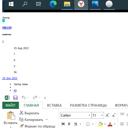
Автор
M
MKSM
новичок
19 Апр 2021
7
0
3
36
20 Апр 2021
Автор темы
#9