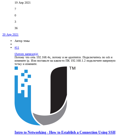
19 Апр 2021
7
0
3
36
20 Апр 2021
Автор темы
#11
fAntom написал(а):
Потому что сеть 192.168.4х, потому и не адоптится. Подключитесь по ssh и
измените ip. Или поставьте на каком-то ПК 192.168.1.2 подключите напрямую
точку и измените.
Intro to Networking - How to Establish a Connection Using SSH