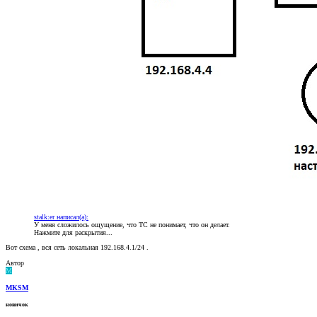
stalk:er написал(а):
У меня сложилось ощущение, что ТС не понимает, что он делает.
Нажмите для раскрытия...
Вот схема , вся сеть локальная 192.168.4.1/24 .
Автор
M
MKSM
новичок