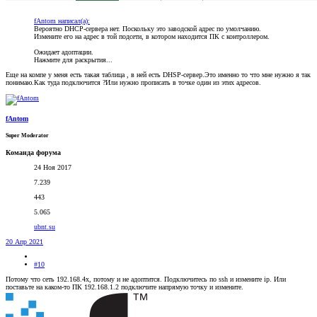
fAntom написал(а):
Вероятно DHCP-сервера нет. Поскольку это заводской адрес по умолчанию.
Измените его на адрес в той подсети, в котором находится ПК с контроллером.
Ожидает адоптации.
Нажмите для раскрытия...
Еще на компе у меня есть такая таблица , в ней есть DHSP-сервер.Это именно то что мне нужно я так
понимаю.Как туда подключится ?Или нужно прописать в точке один из этих адресов.
fAntom
Super Moderator
Команда форума
24 Ноя 2017
7.239
443
5.065
ubnt.su
20 Апр 2021
#10
Потому что сеть 192.168.4х, потому и не адоптится. Подключитесь по ssh и измените ip. Или
поставьте на каком-то ПК 192.168.1.2 подключите напрямую точку и измените.