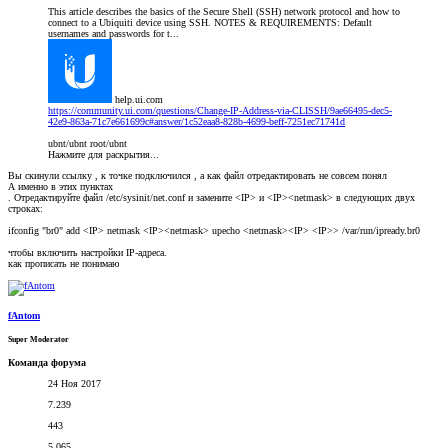
This article describes the basics of the Secure Shell (SSH) network protocol and how to
connect to a Ubiquiti device using SSH. NOTES & REQUIREMENTS: Default
usernames and passwords for t...
help.ui.com
https://community.ui.com/questions/Change-IP-Address-via-CLISSH/9ae66495-dec5-
42e9-863a-71c7e661699c#answer/1c52eaa8-828b-4699-beff-7251ec71741d
ubnt/ubnt root/ubnt
Нажмите для раскрытия...
Вы скинули ссылку , к точке подключился , а как файл отредактировать не совсем понял
А именно в этих пунктах
. Отредактируйте файл /etc/sysinit/net.conf и замените <IP> и <IP><netmask> в следующих двух
строках:
ifconfig "br0" add <IP> netmask <IP><netmask> upecho <netmask><IP> <IP>> /var/run/ipready.br0
чтобы включить настройки IP-адреса.
как прописать не понимаю
fAntom
Super Moderator
Команда форума
24 Ноя 2017
7.239
443
5.065