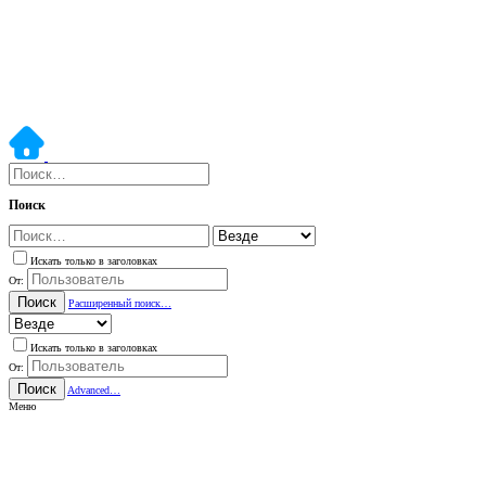
Поиск
Искать только в заголовках
От:
Поиск
Расширенный поиск…
Искать только в заголовках
От:
Поиск
Advanced…
Меню