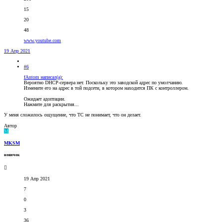
15
20
48
www.youtube.com
19 Апр 2021
#6
fAntom написал(а):
Вероятно DHCP-сервера нет. Поскольку это заводской адрес по умолчанию.
Измените его на адрес в той подсети, в котором находится ПК с контроллером.
Ожидает адоптации.
Нажмите для раскрытия...
У меня сложилось ощущение, что ТС не понимает, что он делает.
Автор
M
MKSM
новичок
19 Апр 2021
7
0
3
36