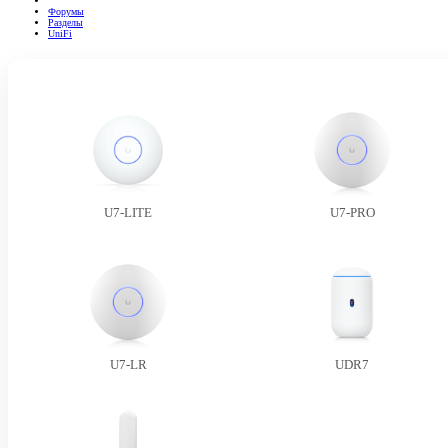
Форумы
Разделы
UniFi
U7-Outdoor
LBE-5AC-GEN2
LBE-5AC-LR
LBE-M5-23
LOCOM5
О комьюнити
Телефон заказа оборудования:
+7 (965) 341-41-38
Наше сообщество существует уже много лет и мы гордимся тем, что предоставляем
беспристрастное, критическое обсуждение технических тем, среди мастеров разного уровня.
Мы работаем каждый день, чтобы наше сообщество было одним из лучших.