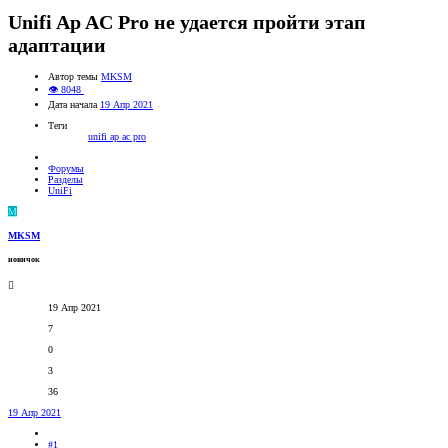
Unifi Ap AC Pro не удается пройти этап
адаптации
Автор темы
MKSM
👁 8048
Дата начала
19 Апр 2021
Теги
unifi ap ac pro
Форумы
Разделы
UniFi
M
MKSM
новичок
19 Апр 2021
7
0
3
36
19 Апр 2021
#1