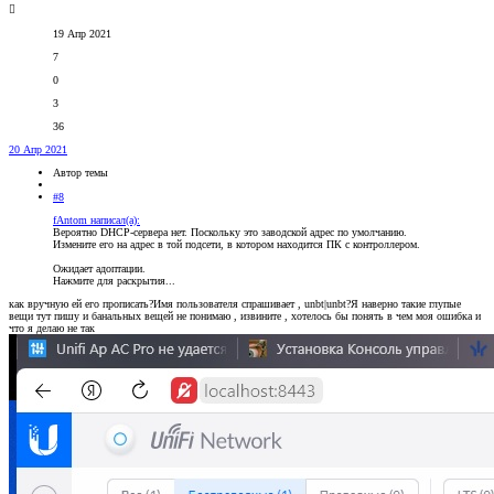
19 Апр 2021
7
0
3
36
20 Апр 2021
Автор темы
#8
fAntom написал(а):
Вероятно DHCP-сервера нет. Поскольку это заводской адрес по умолчанию.
Измените его на адрес в той подсети, в котором находится ПК с контроллером.
Ожидает адоптации.
Нажмите для раскрытия...
как вручную ей его прописать?Имя пользователя спрашивает , unbt|unbt?Я наверно такие глупые
вещи тут пишу и банальных вещей не понимаю , извините , хотелось бы понять в чем моя ошибка и
что я делаю не так