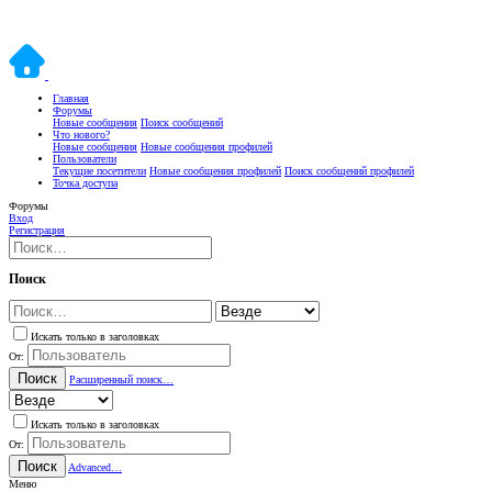
Главная
Форумы
Новые сообщения
Поиск сообщений
Что нового?
Новые сообщения
Новые сообщения профилей
Пользователи
Текущие посетители
Новые сообщения профилей
Поиск сообщений профилей
Точка доступа
Форумы
Вход
Регистрация
Поиск
Искать только в заголовках
От:
Поиск
Расширенный поиск…
Искать только в заголовках
От:
Поиск
Advanced…
Меню