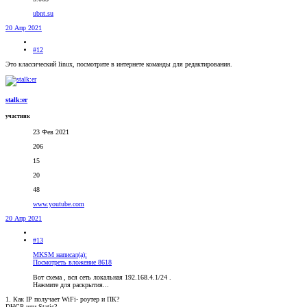
ubnt.su
20 Апр 2021
#12
Это классический linux, посмотрите в интернете команды для редактирования.
stalk:er
участник
23 Фев 2021
206
15
20
48
www.youtube.com
20 Апр 2021
#13
MKSM написал(а):
Посмотреть вложение 8618
Вот схема , вся сеть локальная 192.168.4.1/24 .
Нажмите для раскрытия...
1. Как IP получает WiFi- роутер и ПК?
DHCP или Static?