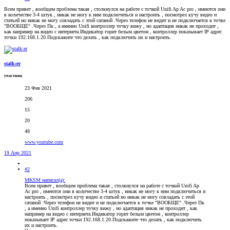
Всем привет , вообщем проблема такая , столкнулся на работе с точкой Unifi Ap Ac pro , имеются они
в количестве 3-4 штук , никак не могу к ним подключиться и настроить , посмотрел кучу видео и
статьей но никак не могу совладать с этой сатаной .Через телефон не видит и не подключается к точке
"ВООБЩЕ" .Через Пк , а именно Unifi контроллер точку вижу , но адаптация никак не проходит ,
как например на видео с интернета.Индикатор горит белым цветом , контроллер показывает IP адрес
точки 192.168.1.20.Подскажите что делать , как подключить их и настроить.
stalk:er
участник
23 Фев 2021
206
15
20
48
www.youtube.com
19 Апр 2021
#2
MKSM написал(а):
Всем привет , вообщем проблема такая , столкнулся на работе с точкой Unifi Ap
Ac pro , имеются они в количестве 3-4 штук , никак не могу к ним подключиться и
настроить , посмотрел кучу видео и статьей но никак не могу совладать с этой
сатаной .Через телефон не видит и не подключается к точке "ВООБЩЕ" .Через Пк
, а именно Unifi контроллер точку вижу , но адаптация никак не проходит , как
например на видео с интернета.Индикатор горит белым цветом , контроллер
показывает IP адрес точки 192.168.1.20.Подскажите что делать , как подключить
их и настроить.