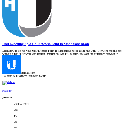
UniFi - Setting up a UniFi Access Point in Standalone Mode
Learn how to set up your UniFi Access Point in Standalone Mode using the UniFi Network mobile app
without a UniFi Network application installation. See FAQs below to learn the difference between us...
help.ui.com
По поводу IP-адреса написано выше.
stalk:er
участник
23 Фев 2021
206
15
20