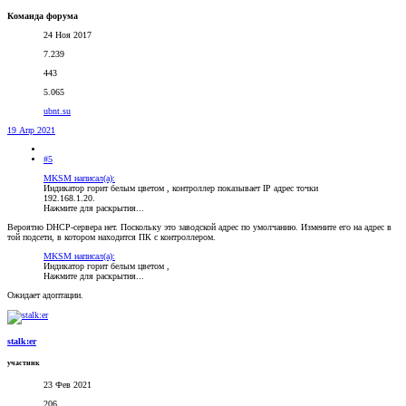
Команда форума
24 Ноя 2017
7.239
443
5.065
ubnt.su
19 Апр 2021
#5
MKSM написал(а):
Индикатор горит белым цветом , контроллер показывает IP адрес точки
192.168.1.20.
Нажмите для раскрытия...
Вероятно DHCP-сервера нет. Поскольку это заводской адрес по умолчанию. Измените его на адрес в
той подсети, в котором находится ПК с контроллером.
MKSM написал(а):
Индикатор горит белым цветом ,
Нажмите для раскрытия...
Ожидает адоптации.
stalk:er
участник
23 Фев 2021
206