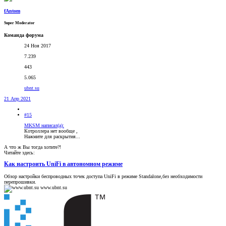
fAntom
Super Moderator
Команда форума
24 Ноя 2017
7.239
443
5.065
ubnt.su
21 Апр 2021
#15
MKSM написал(а):
Котроллера нет вообще ,
Нажмите для раскрытия...
А что ж Вы тогда хотите?!
Читайте здесь:
Как настроить UniFi в автономном режиме
Обзор настройки беспроводных точек доступа UniFi в режиме Standalone,без необходимости
перепрошивки.
www.ubnt.su