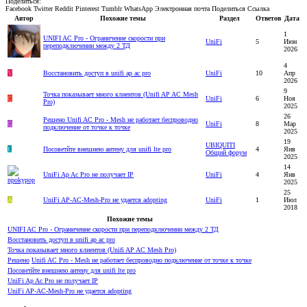
Поделиться:
Facebook
Twitter
Reddit
Pinterest
Tumblr
WhatsApp
Электронная почта
Поделиться
Ссылка
Автор
Похожие темы
Раздел
Ответов
Дата
1
UNIFI AC Pro - Ограничение скорости при
UniFi
5
Июн
переподключении между 2 ТД
2026
4
V
Восстановить доступ в unifi ap ac pro
UniFi
10
Апр
2026
9
Точка показывает много клиентов (Unifi AP AC Mesh
C
UniFi
6
Ноя
Pro)
2025
26
Решено
Unifi AC Pro - Mesh не работает беспроводно
G
UniFi
8
Мар
подключение от точке к точке
2025
19
UBIQUITI
E
Посоветйте внешнею антену для unifi lte pro
4
Янв
Общий форум
2025
14
UniFi Ap Ac Pro не получает IP
UniFi
4
Янв
2025
25
A
UniFi AP-AC-Mesh-Pro не удается adopting
UniFi
1
Июл
2018
Похожие темы
UNIFI AC Pro - Ограничение скорости при переподключении между 2 ТД
Восстановить доступ в unifi ap ac pro
Точка показывает много клиентов (Unifi AP AC Mesh Pro)
Решено
Unifi AC Pro - Mesh не работает беспроводно подключение от точке к точке
Посоветйте внешнею антену для unifi lte pro
UniFi Ap Ac Pro не получает IP
UniFi AP-AC-Mesh-Pro не удается adopting