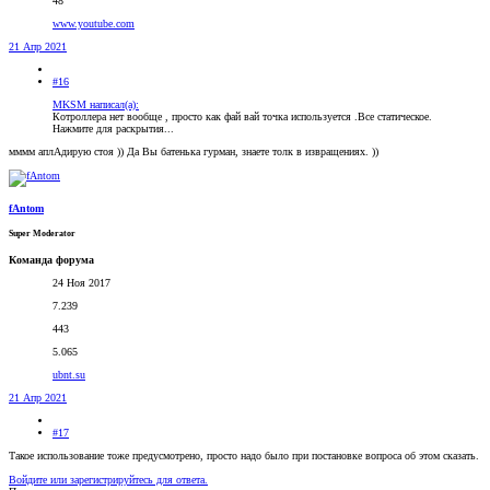
48
www.youtube.com
21 Апр 2021
#16
MKSM написал(а):
Котроллера нет вообще , просто как фай вай точка используется .Все статическое.
Нажмите для раскрытия...
мммм аплАдирую стоя )) Да Вы батенька гурман, знаете толк в извращениях. ))
fAntom
Super Moderator
Команда форума
24 Ноя 2017
7.239
443
5.065
ubnt.su
21 Апр 2021
#17
Такое использование тоже предусмотрено, просто надо было при постановке вопроса об этом сказать.
Войдите или зарегистрируйтесь для ответа.