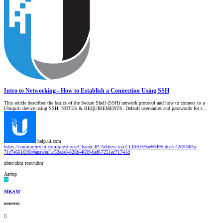
Intro to Networking - How to Establish a Connection Using SSH
This article describes the basics of the Secure Shell (SSH) network protocol and how to connect to a
Ubiquiti device using SSH. NOTES & REQUIREMENTS: Default usernames and passwords for t...
help.ui.com
https://community.ui.com/questions/Change-IP-Address-via-CLISSH/9ae66495-dec5-42e9-863a-
71c7e661699c#answer/1c52eaa8-828b-4699-beff-7251ec71741d
ubnt/ubnt root/ubnt
Автор
M
MKSM
новичок