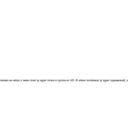
ики на radius у меня стоит ip адрес точки и группа из AD. В обеих политиках ip адрес одинаковый, а