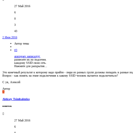
27 Май 2016
6
0
3
43
2 Июн 2016
Автор темы
#3
arastegaev написал(а):
разнесите их по подсетям.
каждому SSID свою сеть.
Нажмите для раскрытия...
Это конечный результат к которому надо прийти - люди из разных групп должны попадать в разные по
Вопрос - как понять на этапе подключения к какому SSID человек пытается подключиться?
С ув, Алексей
Автор
A
Aleksey Tsimbalenko
новичок
27 Май 2016
6
0