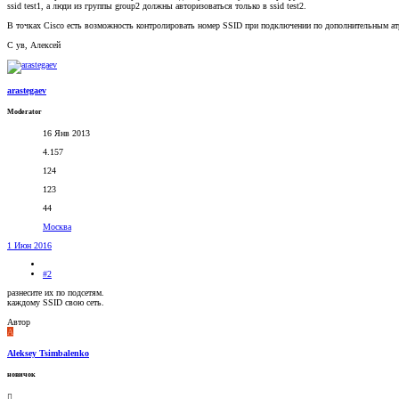
ssid test1, а люди из группы group2 должны авторизоваться только в ssid test2.
В точках Cisco есть возможность контролировать номер SSID при подключении по дополнительным ат
С ув, Алексей
arastegaev
Moderator
16 Янв 2013
4.157
124
123
44
Москва
1 Июн 2016
#2
разнесите их по подсетям.
каждому SSID свою сеть.
Автор
A
Aleksey Tsimbalenko
новичок