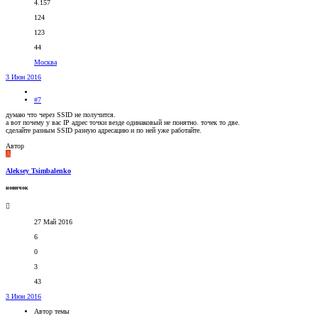
4.157
124
123
44
Москва
3 Июн 2016
#7
думаю что через SSID не получится.
а вот почему у вас IP адрес точки везде одинаковый не понятно. точек то две.
сделайте разным SSID разную адресацию и по ней уже работайте.
Автор
A
Aleksey Tsimbalenko
новичок
27 Май 2016
6
0
3
43
3 Июн 2016
Автор темы