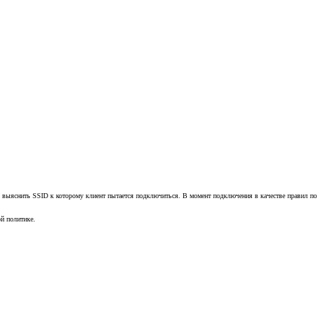
 выяснить SSID к которому клиент пытается подключиться. В момент подключения в качестве правил полит
й политике.