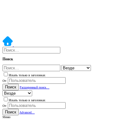
Поиск
Искать только в заголовках
От:
Поиск
Расширенный поиск…
Искать только в заголовках
От:
Поиск
Advanced…
Меню