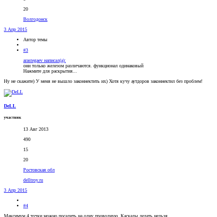
20
Волгодонск
3 Апр 2015
Автор темы
#3
arastegaev написал(а):
они только железом различаются. функционал одинаковый
Нажмите для раскрытия...
Ну не скажите) У меня не вышло законнектить их) Хотя кучу аутдоров законнектил без проблем!
DeLL
участник
13 Авг 2013
490
15
20
Ростовская обл
delltroy.ru
3 Апр 2015
#4
Максимум 4 точки можно посадить на одну проводную. Каскады делать нельзя.