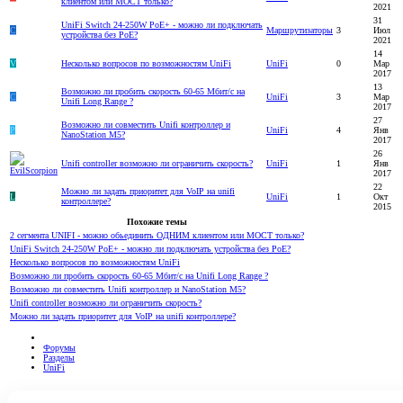
клиентом или МОСТ только?
2021
31
UniFi Switch 24-250W PoE+ - можно ли подключать
C
Маршрутизаторы
3
Июл
устройства без PoE?
2021
14
V
Несколько вопросов по возможностям UniFi
UniFi
0
Мар
2017
13
Возможно ли пробить скорость 60-65 Мбит/c на
C
UniFi
3
Мар
Unifi Long Range ?
2017
27
Возможно ли совместить Unifi контроллер и
P
UniFi
4
Янв
NanoStation M5?
2017
26
Unifi controller возможно ли ограничить скорость?
UniFi
1
Янв
2017
22
Можно ли задать приоритет для VoIP на unifi
L
UniFi
1
Окт
контроллере?
2015
Похожие темы
2 сегмента UNIFI - можно обьединить ОДНИМ клиентом или МОСТ только?
UniFi Switch 24-250W PoE+ - можно ли подключать устройства без PoE?
Несколько вопросов по возможностям UniFi
Возможно ли пробить скорость 60-65 Мбит/c на Unifi Long Range ?
Возможно ли совместить Unifi контроллер и NanoStation M5?
Unifi controller возможно ли ограничить скорость?
Можно ли задать приоритет для VoIP на unifi контроллере?
Форумы
Разделы
UniFi