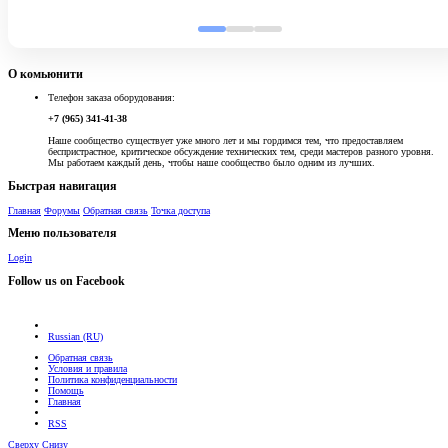
О комьюнити
Телефон заказа оборудования:
+7 (965) 341-41-38
Наше сообщество существует уже много лет и мы гордимся тем, что предоставляем
беспристрастное, критическое обсуждение технических тем, среди мастеров разного уровня.
Мы работаем каждый день, чтобы наше сообщество было одним из лучших.
Быстрая навигация
Главная
Форумы
Обратная связь
Точка доступа
Меню пользователя
Login
Follow us on Facebook
Russian (RU)
Обратная связь
Условия и правила
Политика конфиденциальности
Помощь
Главная
RSS
Сверху
Снизу