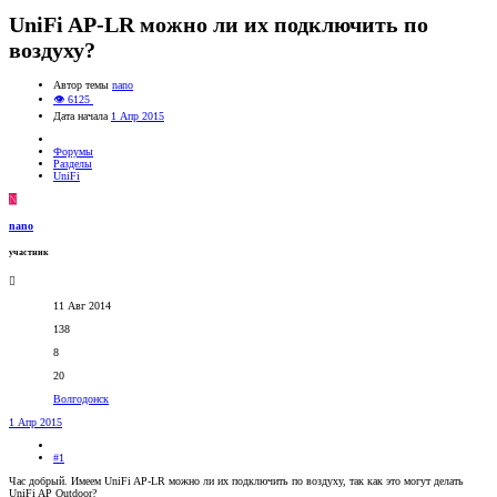
UniFi AP-LR можно ли их подключить по
воздуху?
Автор темы
nano
👁 6125
Дата начала
1 Апр 2015
Форумы
Разделы
UniFi
N
nano
участник
11 Авг 2014
138
8
20
Волгодонск
1 Апр 2015
#1
Час добрый. Имеем UniFi AP-LR можно ли их подключить по воздуху, так как это могут делать
UniFi AP Outdoor?