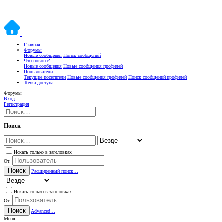
Главная
Форумы
Новые сообщения
Поиск сообщений
Что нового?
Новые сообщения
Новые сообщения профилей
Пользователи
Текущие посетители
Новые сообщения профилей
Поиск сообщений профилей
Точка доступа
Форумы
Вход
Регистрация
Поиск
Искать только в заголовках
От:
Поиск
Расширенный поиск…
Искать только в заголовках
От:
Поиск
Advanced…
Меню