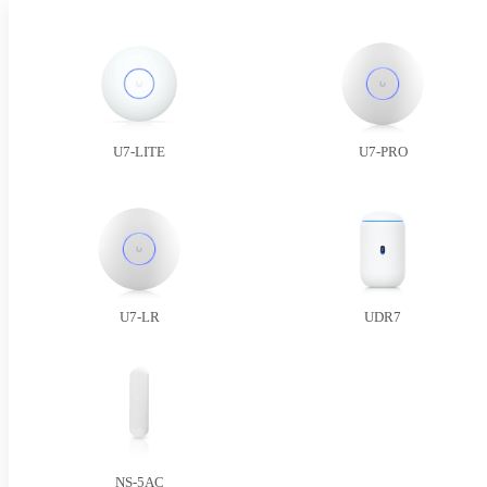
U7-LITE
U7-PRO
U7-LR
UDR7
NS-5AC