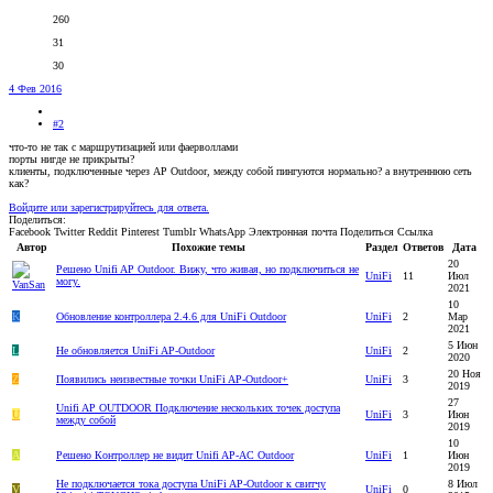
260
31
30
4 Фев 2016
#2
что-то не так с маршрутизацией или фаерволлами
порты нигде не прикрыты?
клиенты, подключенные через AP Outdoor, между собой пингуются нормально? а внутреннюю сеть
как?
Войдите или зарегистрируйтесь для ответа.
Поделиться:
Facebook
Twitter
Reddit
Pinterest
Tumblr
WhatsApp
Электронная почта
Поделиться
Ссылка
Автор
Похожие темы
Раздел
Ответов
Дата
20
Решено
Unifi AP Outdoor. Вижу, что живая, но подключиться не
UniFi
11
Июл
могу.
2021
10
K
Обновление контроллера 2.4.6 для UniFi Outdoor
UniFi
2
Мар
2021
5 Июн
L
Не обновляется UniFi AP-Outdoor
UniFi
2
2020
20 Ноя
Z
Появились неизвестные точки UniFi AP-Outdoor+
UniFi
3
2019
27
Unifi AP OUTDOOR Подключение нескольких точек доступа
U
UniFi
3
Июн
между собой
2019
10
A
Решено
Контроллер не видит Unifi AP-AC Outdoor
UniFi
1
Июн
2019
Не подключается тока доступа UniFi AP-Outdoor к свитчу
8 Июл
V
UniFi
0