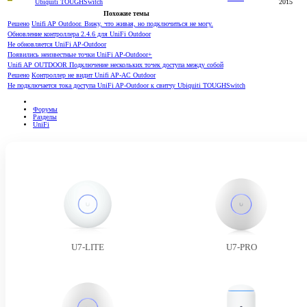
Ubiquiti TOUGHSwitch
2015
Похожие темы
Решено
Unifi AP Outdoor. Вижу, что живая, но подключиться не могу.
Обновление контроллера 2.4.6 для UniFi Outdoor
Не обновляется UniFi AP-Outdoor
Появились неизвестные точки UniFi AP-Outdoor+
Unifi AP OUTDOOR Подключение нескольких точек доступа между собой
Решено
Контроллер не видит Unifi AP-AC Outdoor
Не подключается тока доступа UniFi AP-Outdoor к свитчу Ubiquiti TOUGHSwitch
Форумы
Разделы
UniFi
U7-LITE
U7-PRO