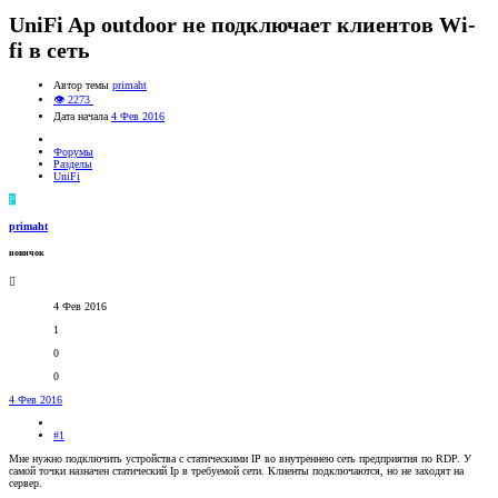
UniFi Ap outdoor не подключает клиентов Wi-
fi в сеть
Автор темы
primaht
👁 2273
Дата начала
4 Фев 2016
Форумы
Разделы
UniFi
P
primaht
новичок
4 Фев 2016
1
0
0
4 Фев 2016
#1
Мне нужно подключить устройства с статическими IP во внутреннею сеть предприятия по RDP. У
самой точки назначен статический Ip в требуемой сети. Клиенты подключаются, но не заходят на
сервер.