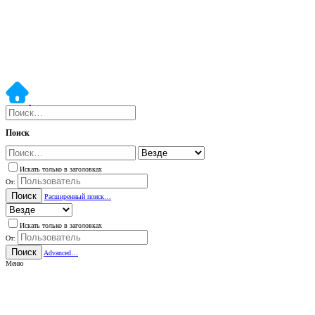
Поиск
Искать только в заголовках
От:
Поиск
Расширенный поиск…
Искать только в заголовках
От:
Поиск
Advanced…
Меню