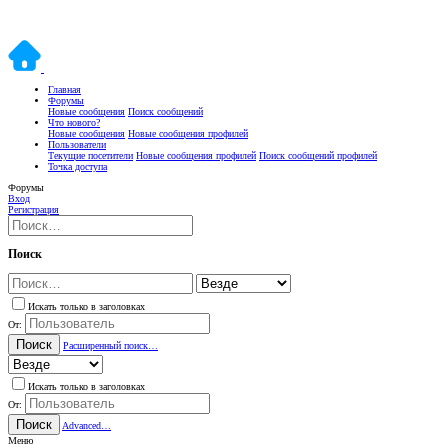
Главная
Форумы
Новые сообщения
Поиск сообщений
Что нового?
Новые сообщения
Новые сообщения профилей
Пользователи
Текущие посетители
Новые сообщения профилей
Поиск сообщений профилей
Точка доступа
Форумы
Вход
Регистрация
Поиск
Искать только в заголовках
От:
Поиск
Расширенный поиск…
Искать только в заголовках
От:
Поиск
Advanced…
Меню