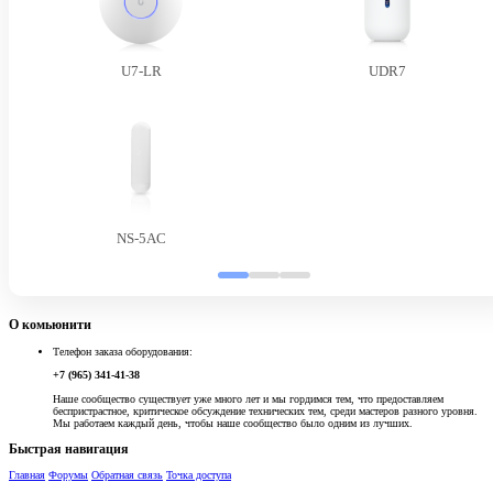
U7-LR
UDR7
NS-5AC
О комьюнити
Телефон заказа оборудования:
+7 (965) 341-41-38
Наше сообщество существует уже много лет и мы гордимся тем, что предоставляем
беспристрастное, критическое обсуждение технических тем, среди мастеров разного уровня.
Мы работаем каждый день, чтобы наше сообщество было одним из лучших.
Быстрая навигация
Главная
Форумы
Обратная связь
Точка доступа