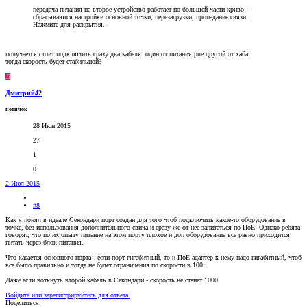
передача питания на второе устройство работает по большей части криво -
сбрасываются настройки основной точки, перезагрузки, пропадание связи.
Нажмите для раскрытия...
получается стоит подключить сразу два кабеля. один от питания pue другой от хаба.
тогда скорость будет стабильной?
Д
Дмитрий42
новичок
28 Июн 2015
27
1
0
2 Июл 2015
#8
Как я понял в идеале Секондари порт создан для того чтоб подключить какое-то оборудование в
точке, без использования дополнительного свича и сразу же от нее запитаться по ПоЕ. Однако ребята
говорят, что по их опыту питание на этом порту плохое и доп оборудование все равно приходится
питать через блок питания.
Что касается основного порта - если порт гигабитный, то и ПоЕ адаптер к нему надо гигабитный, чтоб
все было правильно и тогда не будет ограничения по скорости в 100.
Даже если воткнуть второй кабель в Секондари - скорость не станет 1000.
Войдите или зарегистрируйтесь для ответа.
Поделиться: