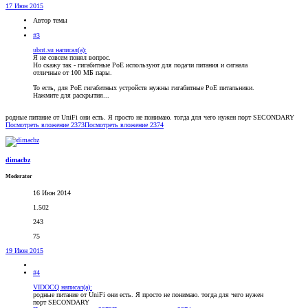
17 Июн 2015
Автор темы
#3
ubnt.su написал(а):
Я не совсем понял вопрос.
Но скажу так - гигабитные РоЕ используют для подачи питания и сигнала
отличные от 100 МБ пары.
То есть, для РоЕ гигабитных устройств нужны гигабитные РоЕ питальники.
Нажмите для раскрытия...
родные питание от UniFi они есть. Я просто не понимаю. тогда для чего нужен порт SECONDARY
Посмотреть вложение 2373
Посмотреть вложение 2374
dimacbz
Moderator
16 Июн 2014
1.502
243
75
19 Июн 2015
#4
VIDOCQ написал(а):
родные питание от UniFi они есть. Я просто не понимаю. тогда для чего нужен
порт SECONDARY