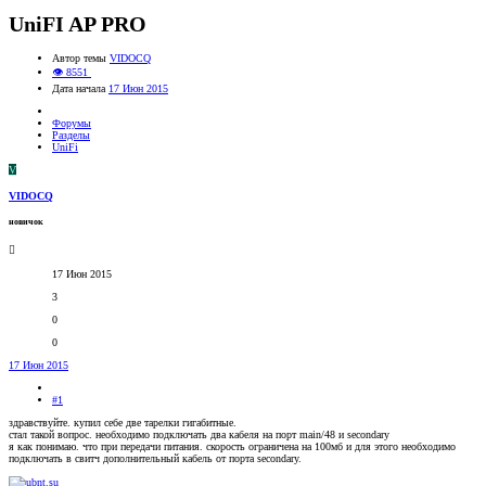
UniFI AP PRO
Автор темы
VIDOCQ
👁 8551
Дата начала
17 Июн 2015
Форумы
Разделы
UniFi
V
VIDOCQ
новичок
17 Июн 2015
3
0
0
17 Июн 2015
#1
здравствуйте. купил себе две тарелки гигабитные.
стал такой вопрос. необходимо подключать два кабеля на порт main/48 и secondary
я как понимаю. что при передачи питания. скорость ограничена на 100мб и для этого необходимо
подключать в свитч дополнительный кабель от порта secondary.