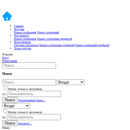
Главная
Форумы
Новые сообщения
Поиск сообщений
Что нового?
Новые сообщения
Новые сообщения профилей
Пользователи
Текущие посетители
Новые сообщения профилей
Поиск сообщений профилей
Точка доступа
Форумы
Вход
Регистрация
Поиск
Искать только в заголовках
От:
Поиск
Расширенный поиск…
Искать только в заголовках
От:
Поиск
Advanced…
Меню