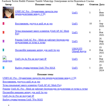
Facebook
Twitter
Reddit
Pinterest
Tumblr
WhatsApp
Электронная почта
Поделиться
Ссылка
Автор
Похожие темы
Раздел
Ответов
Дата
1
UNIFI AC Pro - Ограничение скорости при
UniFi
5
Июн
переподключении между 2 ТД
2026
4
V
Восстановить доступ в unifi ap ac pro
UniFi
10
Апр
2026
9
Точка показывает много клиентов (Unifi AP AC Mesh
C
UniFi
6
Ноя
Pro)
2025
26
Решено
Unifi AC Pro - Mesh не работает беспроводно
G
UniFi
8
Мар
подключение от точке к точке
2025
19
UBIQUITI
E
Посоветйте внешнею антену для unifi lte pro
4
Янв
Общий форум
2025
14
UniFi Ap Ac Pro не получает IP
UniFi
4
Янв
2025
10
G
Выбор страны/региона Unifi 7Pro MAX
UniFi
1
Дек
2024
Похожие темы
UNIFI AC Pro - Ограничение скорости при переподключении между 2 ТД
Восстановить доступ в unifi ap ac pro
Точка показывает много клиентов (Unifi AP AC Mesh Pro)
Решено
Unifi AC Pro - Mesh не работает беспроводно подключение от точке к точке
Посоветйте внешнею антену для unifi lte pro
UniFi Ap Ac Pro не получает IP
Выбор страны/региона Unifi 7Pro MAX