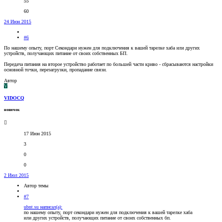
55
60
24 Июн 2015
#6
По нашему опыту, порт Секондари нужен для подключения к вашей тарелке хаба или других
устройств, получающих питание от своих собственных БП.
Передача питания на второе устройство работает по большей части криво - сбрасываются настройки
основной точки, перезагрузки, пропадание связи.
Автор
V
VIDOCQ
новичок
17 Июн 2015
3
0
0
2 Июл 2015
Автор темы
#7
ubnt.su написал(а):
по нашему опыту, порт секондари нужен для подключения к вашей тарелке хаба
или других устройств, получающих питание от своих собственных бп.