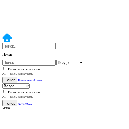
Поиск
Искать только в заголовках
От:
Поиск
Расширенный поиск…
Искать только в заголовках
От:
Поиск
Advanced…
Меню