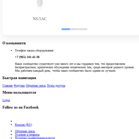
NS-5AC
О комьюнити
Телефон заказа оборудования:
+7 (965) 341-41-38
Наше сообщество существует уже много лет и мы гордимся тем, что предоставляем
беспристрастное, критическое обсуждение технических тем, среди мастеров разного уровня.
Мы работаем каждый день, чтобы наше сообщество было одним из лучших.
Быстрая навигация
Главная
Форумы
Обратная связь
Точка доступа
Меню пользователя
Login
Follow us on Facebook
Russian (RU)
Обратная связь
Условия и правила
Политика конфиденциальности