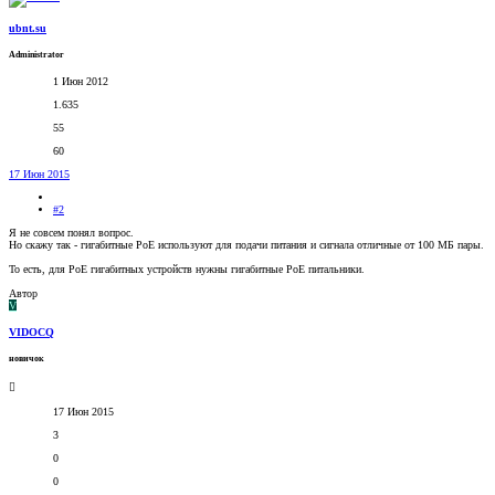
ubnt.su
Administrator
1 Июн 2012
1.635
55
60
17 Июн 2015
#2
Я не совсем понял вопрос.
Но скажу так - гигабитные РоЕ используют для подачи питания и сигнала отличные от 100 МБ пары.
То есть, для РоЕ гигабитных устройств нужны гигабитные РоЕ питальники.
Автор
V
VIDOCQ
новичок
17 Июн 2015
3
0
0