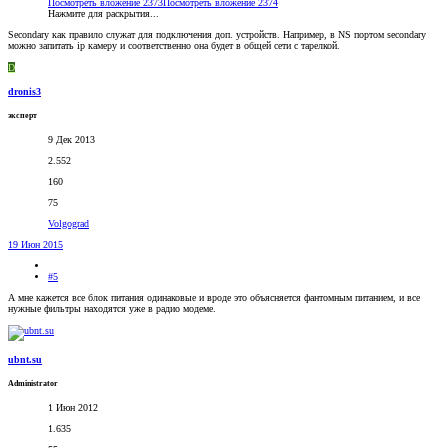
Посмотреть вложение 2373
Посмотреть вложение 2374
Нажмите для раскрытия...
Secondary как правило служат для подключения доп. устройств. Например, в NS портом secondary
можно запитать ip камеру и соответственно она будет в общей сети с тарелкой.
D
dronis3
эксперт
9 Дек 2013
2.552
160
75
Volgograd
19 Июн 2015
#5
А мне кажется все блок питания одинаковые и вроде это объясняется фантомным питанием, и все
нужные фильтры находятся уже в радио модеме.
ubnt.su
Administrator
1 Июн 2012
1.635