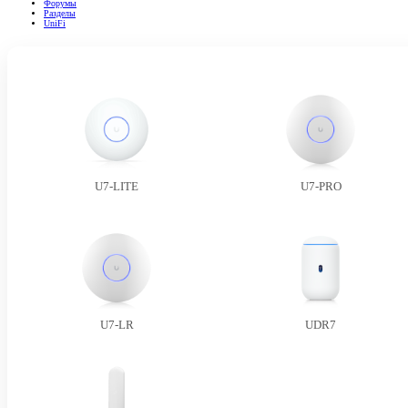
Форумы
Разделы
UniFi
U7-LITE
U7-PRO
U7-LR
UDR7