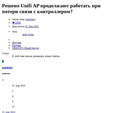
Решено
Unifi AP продолжают работать при
потери связи с контроллером?
Автор темы
podolskiy
👁 2428
Дата начала
21 Апр 2021
Теги
unifi точки
Форумы
Разделы
UBIQUITI Общий форум
Статус
В этой теме нельзя размещать новые ответы.
P
podolskiy
новичок
21 Апр 2021
2
0
3
37
21 Апр 2021