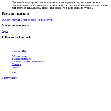
Наше сообщество существует уже много лет и мы гордимся тем, что предоставляем
беспристрастное, критическое обсуждение технических тем, среди мастеров разного уровня.
Мы работаем каждый день, чтобы наше сообщество было одним из лучших.
Быстрая навигация
Главная
Форумы
Обратная связь
Точка доступа
Меню пользователя
Login
Follow us on Facebook
Russian (RU)
Обратная связь
Условия и правила
Политика конфиденциальности
Помощь
Главная
RSS
Сверху
Снизу