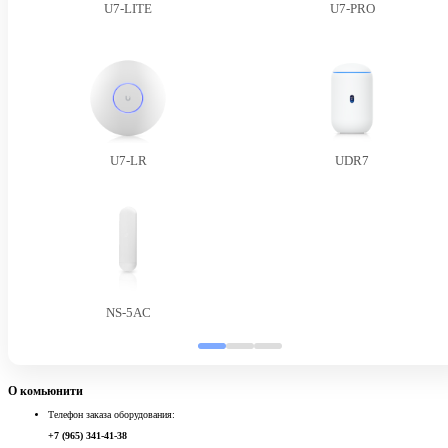
U7-LITE
U7-PRO
U7-LR
UDR7
NS-5AC
О комьюнити
Телефон заказа оборудования:
+7 (965) 341-41-38