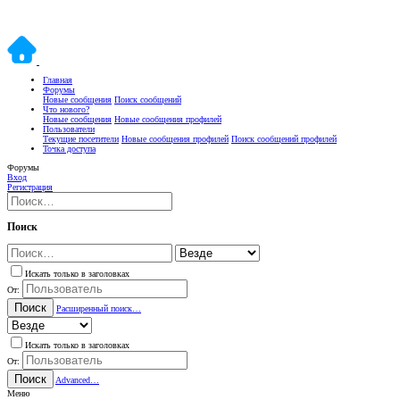
Главная
Форумы
Новые сообщения
Поиск сообщений
Что нового?
Новые сообщения
Новые сообщения профилей
Пользователи
Текущие посетители
Новые сообщения профилей
Поиск сообщений профилей
Точка доступа
Форумы
Вход
Регистрация
Поиск
Искать только в заголовках
От:
Поиск
Расширенный поиск…
Искать только в заголовках
От:
Поиск
Advanced…
Меню