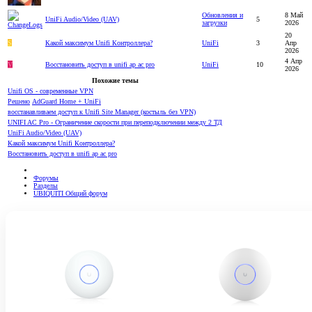
Обновления и
8 Май
UniFi Audio/Video (UAV)
5
загрузки
2026
20
S
Какой максимум Unifi Контроллера?
UniFi
3
Апр
2026
4 Апр
V
Восстановить доступ в unifi ap ac pro
UniFi
10
2026
Похожие темы
Unifi OS - современные VPN
Решено
AdGuard Home + UniFi
восстанавливаем доступ к Unifi Site Manager (костыль без VPN)
UNIFI AC Pro - Ограничение скорости при переподключении между 2 ТД
UniFi Audio/Video (UAV)
Какой максимум Unifi Контроллера?
Восстановить доступ в unifi ap ac pro
Форумы
Разделы
UBIQUITI Общий форум