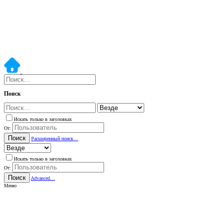
Поиск
Искать только в заголовках
От:
Поиск
Расширенный поиск…
Искать только в заголовках
От:
Поиск
Advanced…
Меню