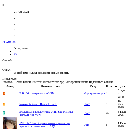
21 Апр 2021
2
0
3
37
21 Апр 2021
Автор темы
#3
Спасибо!
Статус
В этой теме нельзя размещать новые ответы.
Поделиться:
Facebook
Twitter
Reddit
Pinterest
Tumblr
WhatsApp
Электронная почта
Поделиться
Ссылка
Автор
Похожие темы
Раздел
Ответов
Дата
Среда
A
Unifi OS - современные VPN
Маршрутизаторы
1
в
23:36
16
A
Решено
AdGuard Home + UniFi
UniFi
3
Июн
2026
восстанавливаем доступ к Unifi Site Manager
8 Июн
B
UniFi
25
(костыль без VPN)
2026
UNIFI AC Pro - Ограничение скорости при
1 Июн
UniFi
5
переподключении между 2 ТД
2026