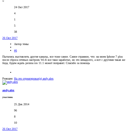
24 Окт 2017
4
1
5
38
26 Окт 2017
Автор темы
#6
Пытались выставлять другие каналы, все тоже самое. Самое странное, что: на моем Iphone 7 plus
после сброса сетевых настроек Wi-fi все таки заработал, но это ненадолго, а вот с другими такая же
беда, будем ждать релиза ios 11.1 может поправят. Спасибо за помощь
Реакции:
На это отреагировал(а)
andy.alex
andy.alex
участник
25 Дек 2014
96
8
10
26 Окт 2017