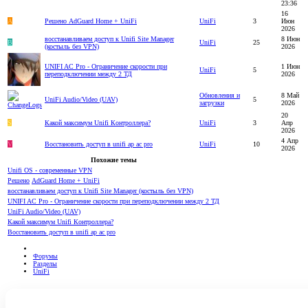
23:36
16
A
Решено
AdGuard Home + UniFi
UniFi
3
Июн
2026
восстанавливаем доступ к Unifi Site Manager
8 Июн
B
UniFi
25
(костыль без VPN)
2026
UNIFI AC Pro - Ограничение скорости при
1 Июн
UniFi
5
переподключении между 2 ТД
2026
Обновления и
8 Май
UniFi Audio/Video (UAV)
5
загрузки
2026
20
S
Какой максимум Unifi Контроллера?
UniFi
3
Апр
2026
4 Апр
V
Восстановить доступ в unifi ap ac pro
UniFi
10
2026
Похожие темы
Unifi OS - современные VPN
Решено
AdGuard Home + UniFi
восстанавливаем доступ к Unifi Site Manager (костыль без VPN)
UNIFI AC Pro - Ограничение скорости при переподключении между 2 ТД
UniFi Audio/Video (UAV)
Какой максимум Unifi Контроллера?
Восстановить доступ в unifi ap ac pro
Форумы
Разделы
UniFi