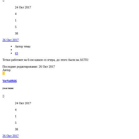
24 Окт 2017
4
1
5
38
26 Окт 2017
Автор темы
#3
Точки работают на 6-ом канале со вчера, до этого были на AUTO
Последнее редактирование:
26 Окт 2017
Автор
V
VerVolf666
участник
24 Окт 2017
4
1
5
38
26 Окт 2017