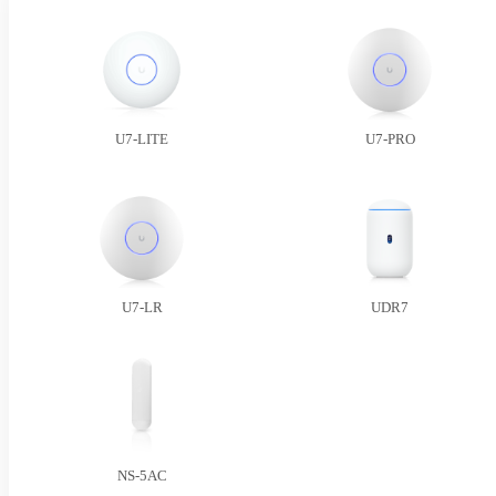
U7-LITE
U7-PRO
U7-LR
UDR7
NS-5AC