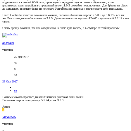
подключаются к нашей Wi-fi сети, происходит секундное подключение и сбрасывает, и так
циклически, хотя устройства с прошивкой ниже 11.0.3 спокойно подключаются. Для Iphone ни сброс
до заводских, и ничего более не помогает. Устройства на андроид и прочие ведут себя нормально.
UniFi Controller стоит на локальной машине, пытался обновлять версию c 5.0.6 до 5.6.19 - все так
же. Все точки давно обновлены до 3.7.5. Дополнительно тестировал AP-AC с прошивкой 3.2.12 - все
также.
Очень прошу помощи, так как совершенно не знаю куда копать, я в ступоре от этой проблемы.
andy.alex
участник
25 Дек 2014
96
8
10
26 Окт 2017
#2
Начнем с самого простого,на каких каналах работают ваши точки?
Последняя версия контроллера 5.5.24,точек 3.9.3
Автор
V
VerVolf666
участник