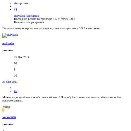
Автор темы
#4
andy.alex написал(а):
Последняя версия контроллера 5.5.24,точек 3.9.3
Нажмите для раскрытия...
Поставил данную версию контроллера и установил прошивку 3.9.3 - все также.
andy.alex
участник
25 Дек 2014
96
8
10
26 Окт 2017
#5
Может тогда проблема как обычно в яблоках? Попробуйте 1 канал выставить, яблоко не любит
высокие каналы.
Автор
V
VerVolf666
участник