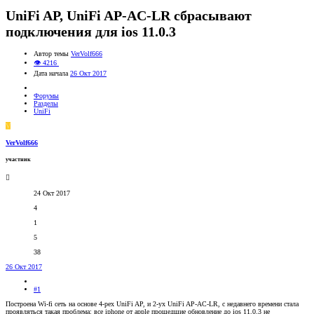
UniFi AP, UniFi AP-AC-LR сбрасывают
подключения для ios 11.0.3
Автор темы
VerVolf666
👁 4216
Дата начала
26 Окт 2017
Форумы
Разделы
UniFi
V
VerVolf666
участник
24 Окт 2017
4
1
5
38
26 Окт 2017
#1
Построена Wi-fi сеть на основе 4-рех UniFi AP, и 2-ух UniFi AP-AC-LR, с недавнего времени стала
проявляться такая проблема: все iphone от apple прошедшие обновление до ios 11.0.3 не