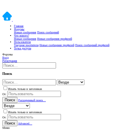
Главная
Форумы
Новые сообщения
Поиск сообщений
Что нового?
Новые сообщения
Новые сообщения профилей
Пользователи
Текущие посетители
Новые сообщения профилей
Поиск сообщений профилей
Точка доступа
Форумы
Вход
Регистрация
Поиск
Искать только в заголовках
От:
Поиск
Расширенный поиск…
Искать только в заголовках
От:
Поиск
Advanced…
Меню