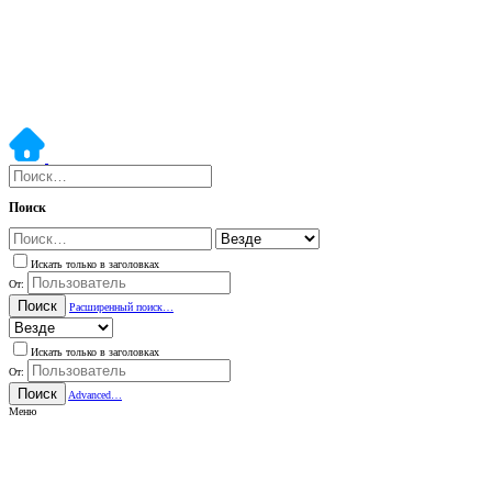
Поиск
Искать только в заголовках
От:
Поиск
Расширенный поиск…
Искать только в заголовках
От:
Поиск
Advanced…
Меню