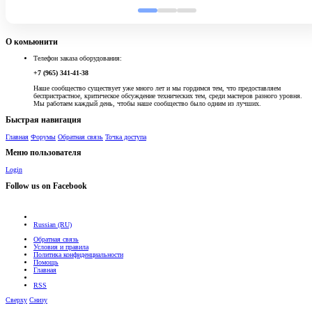
О комьюнити
Телефон заказа оборудования:
+7 (965) 341-41-38
Наше сообщество существует уже много лет и мы гордимся тем, что предоставляем
беспристрастное, критическое обсуждение технических тем, среди мастеров разного уровня.
Мы работаем каждый день, чтобы наше сообщество было одним из лучших.
Быстрая навигация
Главная
Форумы
Обратная связь
Точка доступа
Меню пользователя
Login
Follow us on Facebook
Russian (RU)
Обратная связь
Условия и правила
Политика конфиденциальности
Помощь
Главная
RSS
Сверху
Снизу