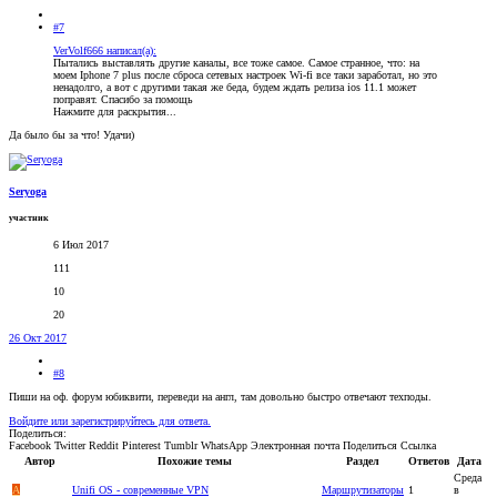
#7
VerVolf666 написал(а):
Пытались выставлять другие каналы, все тоже самое. Самое странное, что: на
моем Iphone 7 plus после сброса сетевых настроек Wi-fi все таки заработал, но это
ненадолго, а вот с другими такая же беда, будем ждать релиза ios 11.1 может
поправят. Спасибо за помощь
Нажмите для раскрытия...
Да было бы за что! Удачи)
Seryoga
участник
6 Июл 2017
111
10
20
26 Окт 2017
#8
Пиши на оф. форум юбиквити, переведи на англ, там довольно быстро отвечают техподы.
Войдите или зарегистрируйтесь для ответа.
Поделиться:
Facebook
Twitter
Reddit
Pinterest
Tumblr
WhatsApp
Электронная почта
Поделиться
Ссылка
Автор
Похожие темы
Раздел
Ответов
Дата
Среда
A
Unifi OS - современные VPN
Маршрутизаторы
1
в