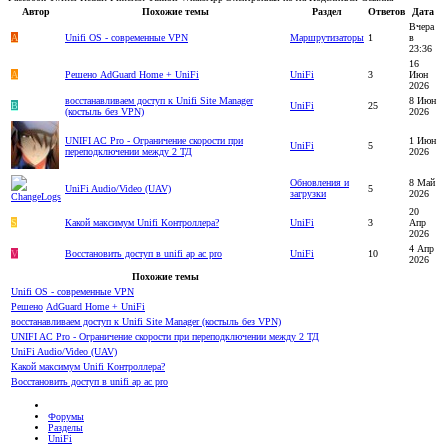
Автор
Похожие темы
Раздел
Ответов
Дата
Вчера
A
Unifi OS - современные VPN
Маршрутизаторы
1
в
23:36
16
A
Решено
AdGuard Home + UniFi
UniFi
3
Июн
2026
восстанавливаем доступ к Unifi Site Manager
8 Июн
B
UniFi
25
(костыль без VPN)
2026
UNIFI AC Pro - Ограничение скорости при
1 Июн
UniFi
5
переподключении между 2 ТД
2026
Обновления и
8 Май
UniFi Audio/Video (UAV)
5
загрузки
2026
20
S
Какой максимум Unifi Контроллера?
UniFi
3
Апр
2026
4 Апр
V
Восстановить доступ в unifi ap ac pro
UniFi
10
2026
Похожие темы
Unifi OS - современные VPN
Решено
AdGuard Home + UniFi
восстанавливаем доступ к Unifi Site Manager (костыль без VPN)
UNIFI AC Pro - Ограничение скорости при переподключении между 2 ТД
UniFi Audio/Video (UAV)
Какой максимум Unifi Контроллера?
Восстановить доступ в unifi ap ac pro
Форумы
Разделы
UniFi