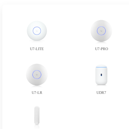
U7-LITE
U7-PRO
U7-LR
UDR7