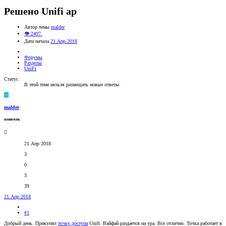
Решено
Unifi ap
Автор темы
malder
👁 2497
Дата начала
21 Апр 2018
Форумы
Разделы
UniFi
Статус
В этой теме нельзя размещать новые ответы.
M
malder
новичок
21 Апр 2018
3
0
3
39
21 Апр 2018
#1
Добрый день. Прикупил
точку доступа
Unifi. Вайфай раздается на ура. Все отлично. Точка работает в