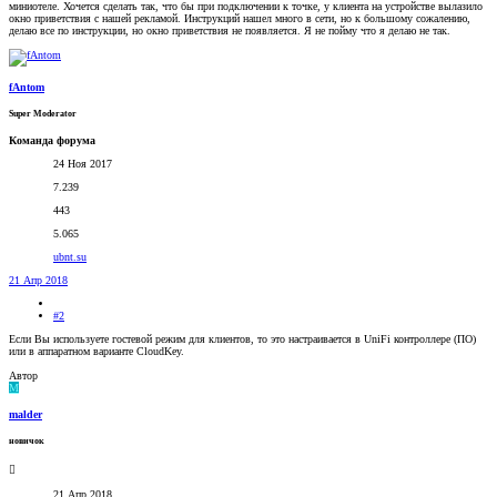
миниотеле. Хочется сделать так, что бы при подключении к точке, у клиента на устройстве вылазило
окно приветствия с нашей рекламой. Инструкций нашел много в сети, но к большому сожалению,
делаю все по инструкции, но окно приветствия не появляется. Я не пойму что я делаю не так.
fAntom
Super Moderator
Команда форума
24 Ноя 2017
7.239
443
5.065
ubnt.su
21 Апр 2018
#2
Если Вы используете гостевой режим для клиентов, то это настраивается в UniFi контроллере (ПО)
или в аппаратном варианте CloudKey.
Автор
M
malder
новичок
21 Апр 2018