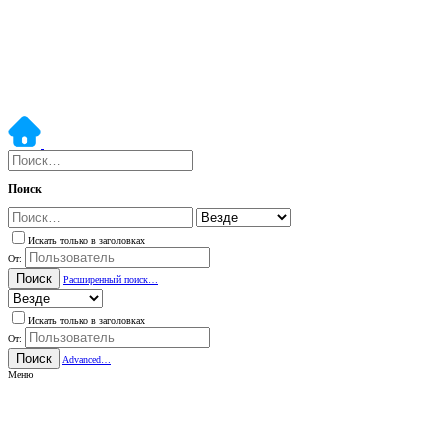
Поиск
Искать только в заголовках
От:
Поиск
Расширенный поиск…
Искать только в заголовках
От:
Поиск
Advanced…
Меню