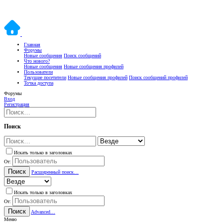
Главная
Форумы
Новые сообщения
Поиск сообщений
Что нового?
Новые сообщения
Новые сообщения профилей
Пользователи
Текущие посетители
Новые сообщения профилей
Поиск сообщений профилей
Точка доступа
Форумы
Вход
Регистрация
Поиск
Искать только в заголовках
От:
Поиск
Расширенный поиск…
Искать только в заголовках
От:
Поиск
Advanced…
Меню