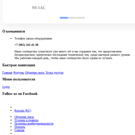
NS-5AC
О комьюнити
Телефон заказа оборудования:
+7 (965) 341-41-38
Наше сообщество существует уже много лет и мы гордимся тем, что предоставляем
беспристрастное, критическое обсуждение технических тем, среди мастеров разного уровня.
Мы работаем каждый день, чтобы наше сообщество было одним из лучших.
Быстрая навигация
Главная
Форумы
Обратная связь
Точка доступа
Меню пользователя
Login
Follow us on Facebook
Russian (RU)
Обратная связь
Условия и правила
Политика конфиденциальности
Помощь
Главная