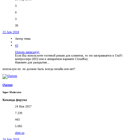
3
0
3
39
23 Апр 2018
Автор темы
#3
fAntom написал(а):
Если Вы используете гостевой режим для клиентов, то это настраивается в UniFi
контроллере (ПО) или в аппаратном варианте CloudKey.
Нажмите для раскрытия...
использую по. по должно быть всегда онлайн или нет?
fAntom
Super Moderator
Команда форума
24 Ноя 2017
7.239
443
5.065
ubnt.su
24 Апр 2018