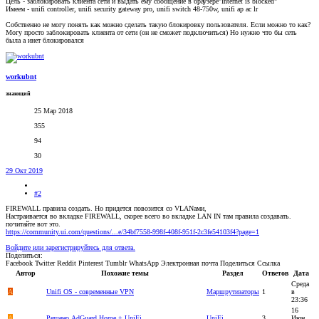
Цель - заблокировать клиента сети и выдать ему сообщение в браузере"Internet is blocked"
Имеем - unifi controller, unifi security gateway pro, unifi switch 48-750w, unifi ap ac lr
Собственно не могу понять как можно сделать такую блокировку пользователя. Если можно то как?
Могу просто заблокировать клиента от сети (он не сможет подключиться) Но нужно что бы сеть
была а инет блокировался
workubnt
знающий
25 Мар 2018
355
94
30
29 Окт 2019
#2
FIREWALL правила создать. Но придется повозится со VLANами,
Настраивается во вкладке FIREWALL, скорее всего во вкладке LAN IN там правила создавать.
почитайте вот это.
https://community.ui.com/questions/...e/34bf7558-998f-408f-951f-2c3fe54103f4?page=1
Войдите или зарегистрируйтесь для ответа.
Поделиться:
Facebook
Twitter
Reddit
Pinterest
Tumblr
WhatsApp
Электронная почта
Поделиться
Ссылка
Автор
Похожие темы
Раздел
Ответов
Дата
Среда
A
Unifi OS - современные VPN
Маршрутизаторы
1
в
23:36
16
A
Решено
AdGuard Home + UniFi
UniFi
3
Июн