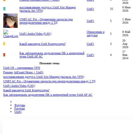
2026
восстанавливаем доступ к Unifi Site Manager
8 Июн
B
UniFi
25
(костыль без VPN)
2026
UNIFI AC Pro - Ограничение скорости при
1 Июн
UniFi
5
переподключении между 2 ТД
2026
Обновления и
8 Май
UniFi Audio/Video (UAV)
5
загрузки
2026
20
S
Какой максимум Unifi Контроллера?
UniFi
3
Апр
2026
17
Как заблокировать подключение ПК к конткретной
E
UniFi
4
Янв
точке Unifi AP AC
2014
Похожие темы
Unifi OS - современные VPN
Решено
AdGuard Home + UniFi
восстанавливаем доступ к Unifi Site Manager (костыль без VPN)
UNIFI AC Pro - Ограничение скорости при переподключении между 2 ТД
UniFi Audio/Video (UAV)
Какой максимум Unifi Контроллера?
Как заблокировать подключение ПК к конткретной точке Unifi AP AC
Форумы
Разделы
UniFi