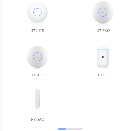
U7-LITE
U7-PRO
U7-LR
UDR7
NS-5AC