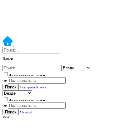
Поиск
Искать только в заголовках
От:
Поиск
Расширенный поиск…
Искать только в заголовках
От:
Поиск
Advanced…
Меню