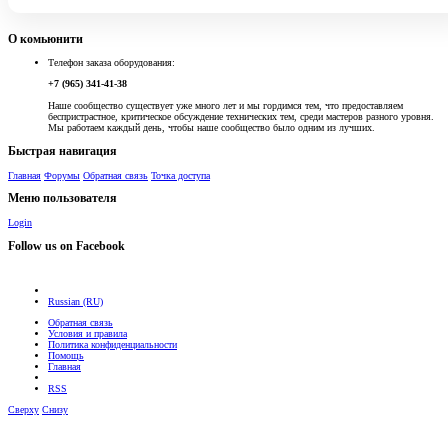
О комьюнити
Телефон заказа оборудования:
+7 (965) 341-41-38
Наше сообщество существует уже много лет и мы гордимся тем, что предоставляем
беспристрастное, критическое обсуждение технических тем, среди мастеров разного уровня.
Мы работаем каждый день, чтобы наше сообщество было одним из лучших.
Быстрая навигация
Главная
Форумы
Обратная связь
Точка доступа
Меню пользователя
Login
Follow us on Facebook
Russian (RU)
Обратная связь
Условия и правила
Политика конфиденциальности
Помощь
Главная
RSS
Сверху
Снизу