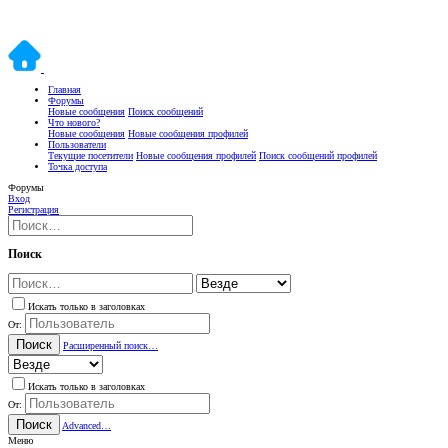
Главная
Форумы
Новые сообщения
Поиск сообщений
Что нового?
Новые сообщения
Новые сообщения профилей
Пользователи
Текущие посетители
Новые сообщения профилей
Поиск сообщений профилей
Точка доступа
Форумы
Вход
Регистрация
Поиск
Искать только в заголовках
От:
Поиск
Расширенный поиск…
Искать только в заголовках
От:
Поиск
Advanced…
Меню