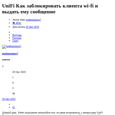
UniFi Как заблокировать клиента wi-fi и
выдать ему сообщение
Автор темы
madmaximus7
👁 4828
Дата начала
29 Окт 2019
Форумы
Разделы
UniFi
madmaximus7
новичок
29 Окт 2019
1
0
3
40
29 Окт 2019
#1
Добрый день. Ребят подскажите пожалуйста есть ли такая возможность у контроллера UniFi.