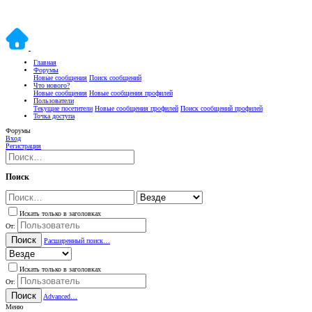
Главная
Форумы
Новые сообщения
Поиск сообщений
Что нового?
Новые сообщения
Новые сообщения профилей
Пользователи
Текущие посетители
Новые сообщения профилей
Поиск сообщений профилей
Точка доступа
Форумы
Вход
Регистрация
Поиск
Искать только в заголовках
От:
Поиск
Расширенный поиск…
Искать только в заголовках
От:
Поиск
Advanced…
Меню