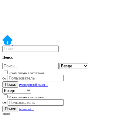
Поиск
Искать только в заголовках
От:
Поиск
Расширенный поиск…
Искать только в заголовках
От:
Поиск
Advanced…
Меню