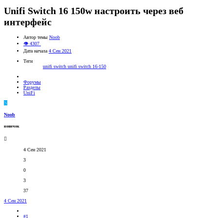
Unifi Switch 16 150w настроить через веб
интерфейс
Автор темы
Noob
👁 4307
Дата начала
4 Сен 2021
Теги
unifi switch
unifi switch 16-150
Форумы
Разделы
UniFi
N
Noob
новичок
4 Сен 2021
3
0
3
37
4 Сен 2021
#1