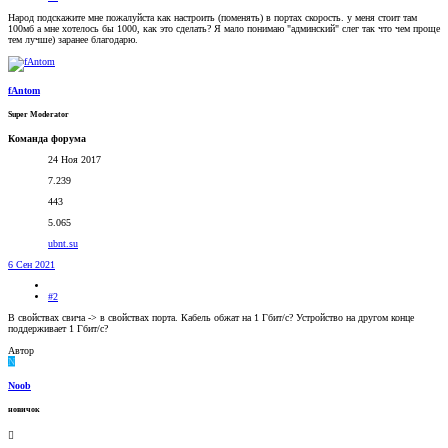
Народ подскажите мне пожалуйста как настроить (поменять) в портах скорость. у меня стоит там
100мб а мне хотелось бы 1000, как это сделать? Я мало понимаю "админский" слег так что чем проще
тем лучше) заранее благодарю.
fAntom
Super Moderator
Команда форума
24 Ноя 2017
7.239
443
5.065
ubnt.su
6 Сен 2021
#2
В свойствах свича -> в свойствах порта. Кабель обжат на 1 Гбит/с? Устройство на другом конце
поддерживает 1 Гбит/с?
Автор
N
Noob
новичок