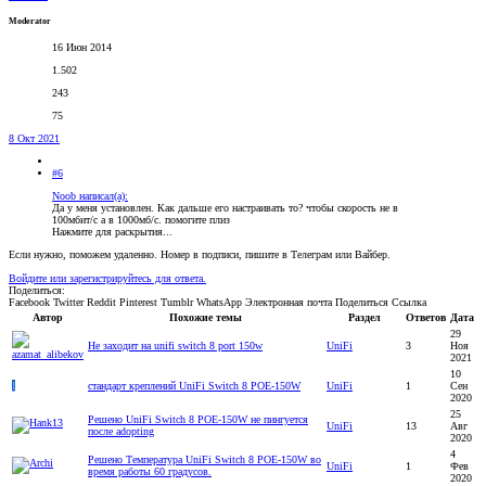
Moderator
16 Июн 2014
1.502
243
75
8 Окт 2021
#6
Noob написал(а):
Да у меня установлен. Как дальше его настраивать то? чтобы скорость не в
100мбит/с а в 1000мб/с. помогите плиз
Нажмите для раскрытия...
Если нужно, поможем удаленно. Номер в подписи, пишите в Телеграм или Вайбер.
Войдите или зарегистрируйтесь для ответа.
Поделиться:
Facebook
Twitter
Reddit
Pinterest
Tumblr
WhatsApp
Электронная почта
Поделиться
Ссылка
Автор
Похожие темы
Раздел
Ответов
Дата
29
Не заходит на unifi switch 8 port 150w
UniFi
3
Ноя
2021
10
I
стандарт креплений UniFi Switch 8 POE-150W
UniFi
1
Сен
2020
25
Решено
UniFi Switch 8 POE-150W не пингуется
UniFi
13
Авг
после adopting
2020
4
Решено
Температура UniFi Switch 8 POE-150W во
UniFi
1
Фев
время работы 60 градусов.
2020