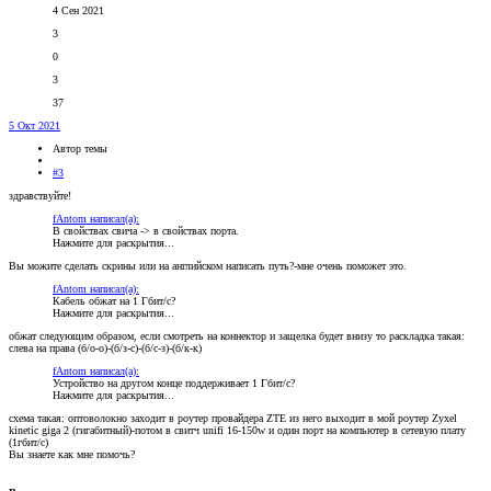
4 Сен 2021
3
0
3
37
5 Окт 2021
Автор темы
#3
здравствуйте!
fAntom написал(а):
В свойствах свича -> в свойствах порта.
Нажмите для раскрытия...
Вы можите сделать скрины или на английском написать путь?-мне очень поможет это.
fAntom написал(а):
Кабель обжат на 1 Гбит/с?
Нажмите для раскрытия...
обжат следующим образом, если смотреть на коннектор и защелка будет внизу то раскладка такая:
слева на права (б/о-о)-(б/з-с)-(б/с-з)-(б/к-к)
fAntom написал(а):
Устройство на другом конце поддерживает 1 Гбит/с?
Нажмите для раскрытия...
схема такая: оптоволокно заходит в роутер провайдера ZTE из него выходит в мой роутер Zyxel
kinetic giga 2 (гигабитный)-потом в свитч unifi 16-150w и один порт на компьютер в сетевую плату
(1гбит/с)
Вы знаете как мне помочь?