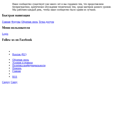
Наше сообщество существует уже много лет и мы гордимся тем, что предоставляем
беспристрастное, критическое обсуждение технических тем, среди мастеров разного уровня.
Мы работаем каждый день, чтобы наше сообщество было одним из лучших.
Быстрая навигация
Главная
Форумы
Обратная связь
Точка доступа
Меню пользователя
Login
Follow us on Facebook
Russian (RU)
Обратная связь
Условия и правила
Политика конфиденциальности
Помощь
Главная
RSS
Сверху
Снизу