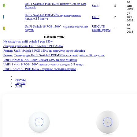
10
UniFi Switch 8 POE-150W Вешает Сеть на базе
S
UniFi
5
Апр
Mikrotik
2019
27
UniFi Switch 8 POE-150W перезагружается
I
UniFi
2
Окт
каждые 2-5 минут.
2018
13
UniFi Switch 16 POE 150W - странное состояние
UBIQUITI
S
1
Авг
портов
Общий форум
2018
Похожие темы
Не заходит на unifi switch 8 port 150w
стандарт креплений UniFi Switch 8 POE-150W
Решено
UniFi Switch 8 POE-150W не пингуется после adopting
Решено
Температура UniFi Switch 8 POE-150W во время работы 60 градусов.
UniFi Switch 8 POE-150W Вешает Сеть на базе Mikrotik
UniFi Switch 8 POE-150W перезагружается каждые 2-5 минут.
UniFi Switch 16 POE 150W - странное состояние портов
Форумы
Разделы
UniFi