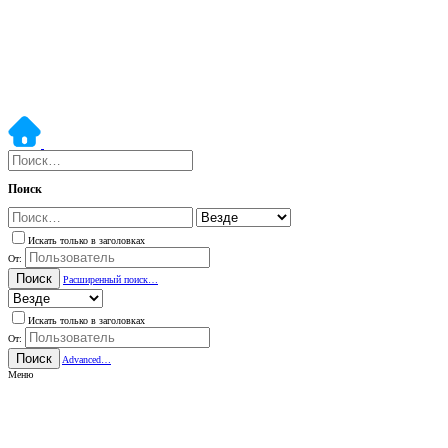
Поиск
Искать только в заголовках
От:
Поиск
Расширенный поиск…
Искать только в заголовках
От:
Поиск
Advanced…
Меню