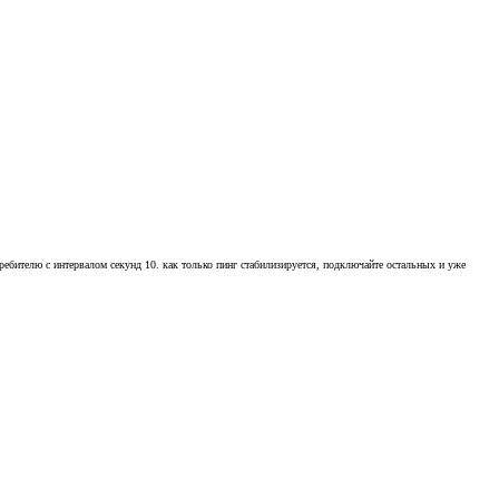
ребителю с интервалом секунд 10. как только пинг стабилизируется, подключайте остальных и уже