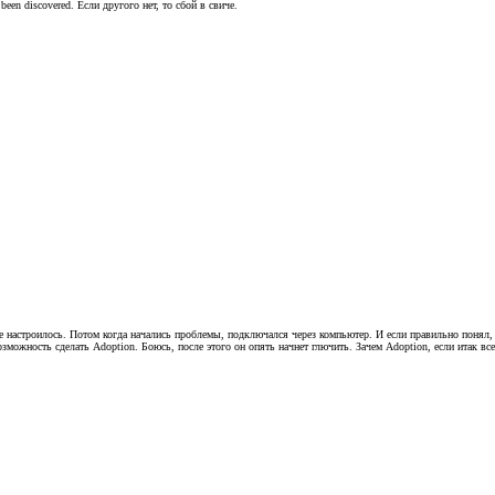
been discovered. Если другого нет, то сбой в свиче.
се настроилось. Потом когда начались проблемы, подключался через компьютер. И если правильно понял,
зможность сделать Adoption. Боюсь, после этого он опять начнет глючить. Зачем Adoption, если итак все