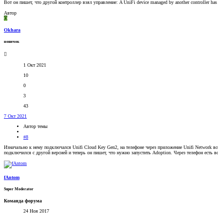
Вот он пишет, что другой контроллер взял управление: A UniFi device managed by another controller has 
Автор
O
Okhara
новичок
1 Окт 2021
10
0
3
43
7 Окт 2021
Автор темы
#8
Изначально к нему подключался Unifi Cloud Key Gen2, на телефоне через приложение Unifi Network в
подключился с другой версией и теперь он пишет, что нужно запустить Adoption. Через телефон есть во
fAntom
Super Moderator
Команда форума
24 Ноя 2017