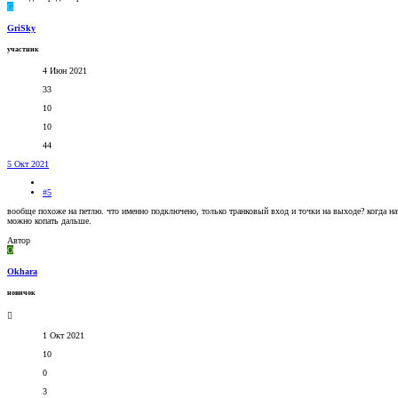
G
GriSky
участник
4 Июн 2021
33
10
10
44
5 Окт 2021
#5
вообще похоже на петлю. что именно подключено, только транковый вход и точки на выходе? когда нач
можно копать дальше.
Автор
O
Okhara
новичок
1 Окт 2021
10
0
3