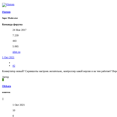
fAntom
Super Moderator
Команда форума
24 Ноя 2017
7.239
443
5.065
ubnt.su
1 Окт 2021
#2
Коммутатор новый? Скриншоты настроек желательно, контроллер какой версии и на чем работает? Вер
Автор
O
Okhara
новичок
1 Окт 2021
10
0