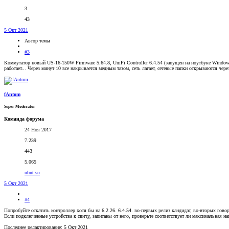
3
43
5 Окт 2021
Автор темы
#3
Коммутатор новый US-16-150W Firmware 5.64.8, UniFi Controller 6.4.54 (запущен на ноутбуке Windows 
работает... Через минут 10 все накрывается медным тазом, сеть лагает, сетевые папки открываются чере
fAntom
Super Moderator
Команда форума
24 Ноя 2017
7.239
443
5.065
ubnt.su
5 Окт 2021
#4
Попробуйте откатить контроллер хотя бы на 6.2.26. 6.4.54. во-первых релиз кандидат, во-вторых гово
Если подключенные устройства к свичу, запитаны от него, проверьте соответствует ли максимальная н
Последнее редактирование:
5 Окт 2021