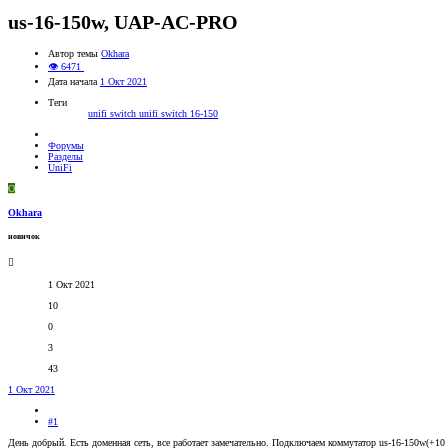
us-16-150w, UAP-AC-PRO
Автор темы
Okhara
👁 6471
Дата начала
1 Окт 2021
Теги
unifi switch
unifi switch 16-150
Форумы
Разделы
UniFi
O
Okhara
новичок
1 Окт 2021
10
0
3
43
1 Окт 2021
#1
День добрый. Есть доменная сеть, все работает замечательно. Подключаем коммутатор us-16-150w(+10