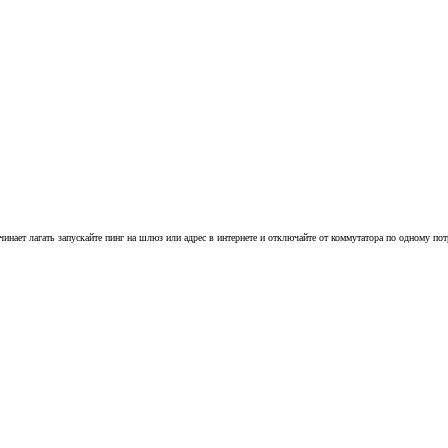
инает лагать запускайте пинг на шлюз или адрес в интернете и отключайте от коммутатора по одному пот