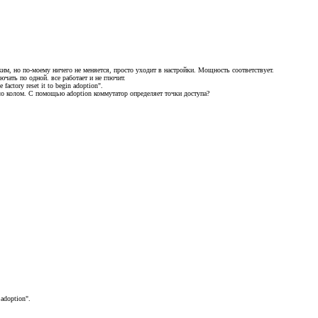
им, но по-моему ничего не меняется, просто уходит в настройки. Мощность соответствует.
ючать по одной. все работает и не глючит.
factory reset it to begin adoption".
тало колом. С помощью adoption коммутатор определяет точки доступа?
 adoption".