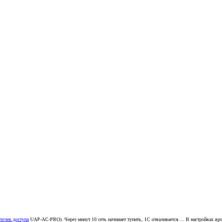
точек доступа
UAP-AC-PRO). Через минут 10 сеть начинает тупить, 1С отваливается.... В настройках вр