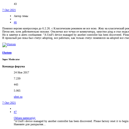
43
7 Окт 2021
Автор темы
#6
Понизил версию контроллера до 6.2.26. с Классическим режимом не все ясно. Жму на классический реж
Петли нет, хотя действительно похоже. Отключил все точки от коммутатора, запустил ping и стал подкл
Но в заметил в alerts сообщения: "A UniFi device managed by another controller has been discovered. Please 
В прошлый раз пока был статус adopting, все работало, как только статус поменялся на adopted все с
fAntom
Super Moderator
Команда форума
24 Ноя 2017
7.239
443
5.065
ubnt.su
7 Окт 2021
#7
Okhara написал(а):
"A UniFi device managed by another controller has been discovered. Please factory reset it to begin
Нажмите для раскрытия...