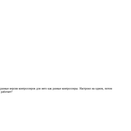
 разные версии контроллеров для него как разные контроллеры. Настроил на одном, потом
 работает?