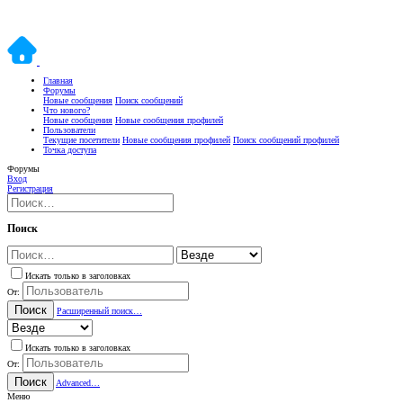
Главная
Форумы
Новые сообщения
Поиск сообщений
Что нового?
Новые сообщения
Новые сообщения профилей
Пользователи
Текущие посетители
Новые сообщения профилей
Поиск сообщений профилей
Точка доступа
Форумы
Вход
Регистрация
Поиск
Искать только в заголовках
От:
Поиск
Расширенный поиск…
Искать только в заголовках
От:
Поиск
Advanced…
Меню