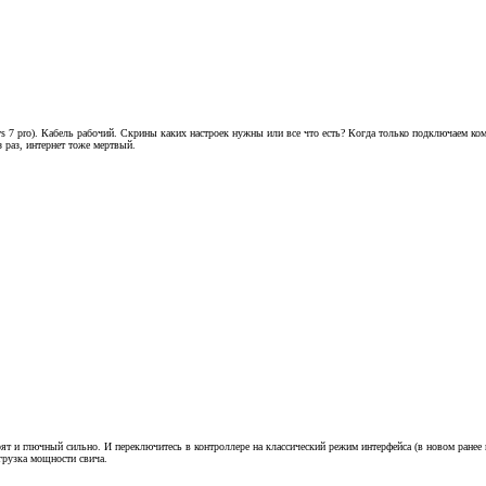
7 pro). Кабель рабочий. Скрины каких настроек нужны или все что есть? Когда только подключаем коммут
з раз, интернет тоже мертвый.
рят и глючный сильно. И переключитесь в контроллере на классический режим интерфейса (в новом ранее 
агрузка мощности свича.