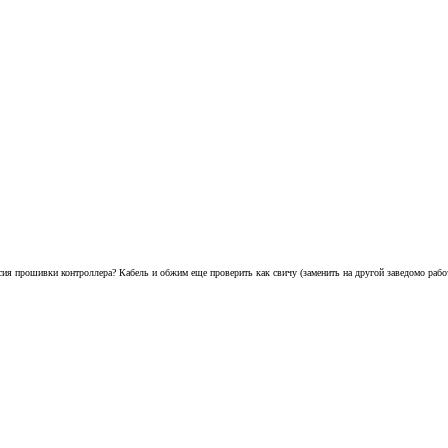
сия прошивки контроллера? Кабель и обжим еще проверить как свичу (заменить на другой заведомо рабо