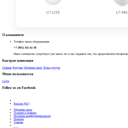
U7-LITE
U7-PR
О комьюнити
Телефон заказа оборудования:
+7 (965) 341-41-38
Наше сообщество существует уже много лет и мы гордимся тем, что предоставляем беспристр
Быстрая навигация
Главная
Форумы
Обратная связь
Точка доступа
Меню пользователя
Login
Follow us on Facebook
Russian (RU)
Обратная связь
Условия и правила
Политика конфиденциальности
Помощь
Главная