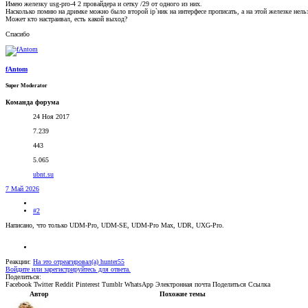
Имею железку usg-pro-4 2 провайдера и сетку /29 от одного из них.
Насколько помню на дримке можно было второй ip`ник на интерфесе прописать, а на этой железке нельз
Может кто настраивал, есть какой выход?
Спасибо
fAntom
Super Moderator
Команда форума
24 Ноя 2017
7.239
443
5.065
ubnt.su
7 Май 2026
#2
Написано, что только UDM-Pro, UDM-SE, UDM-Pro Max, UDR, UXG-Pro.
Реакции:
На это отреагировал(а)
hunter55
Войдите или зарегистрируйтесь для ответа.
Поделиться:
Facebook
Twitter
Reddit
Pinterest
Tumblr
WhatsApp
Электронная почта
Поделиться
Ссылка
Автор
Похожие темы