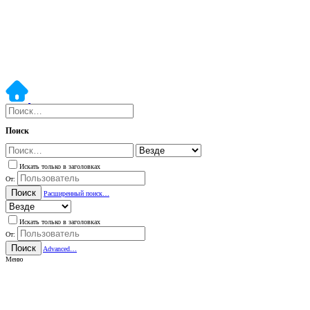
Поиск
Искать только в заголовках
От:
Поиск
Расширенный поиск…
Искать только в заголовках
От:
Поиск
Advanced…
Меню