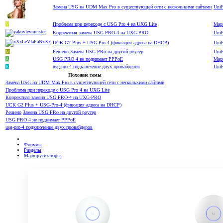
Замена USG на UDM Max Pro в существующей сети с несколькими сайтами
Uni
V
Проблема при переходе с USG Pro 4 на UXG Lite
Мар
Корректная замена USG PRO-4 на UXG-PRO
Uni
UCK G2 Plus + USG-Pro-4 (фиксация адреса на DHCP)
Uni
M
Решено
Замена USG PRo на другой роутер
Uni
A
USG PRO 4 не поднимает PPPoE
Мар
K
usg-pro-4 подключение двух провайдеров
Uni
Похожие темы
Замена USG на UDM Max Pro в существующей сети с несколькими сайтами
Проблема при переходе с USG Pro 4 на UXG Lite
Корректная замена USG PRO-4 на UXG-PRO
UCK G2 Plus + USG-Pro-4 (фиксация адреса на DHCP)
Решено
Замена USG PRo на другой роутер
USG PRO 4 не поднимает PPPoE
usg-pro-4 подключение двух провайдеров
Форумы
Разделы
Маршрутизаторы