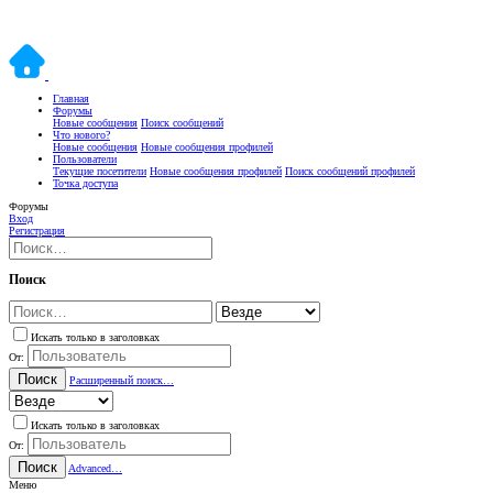
Главная
Форумы
Новые сообщения
Поиск сообщений
Что нового?
Новые сообщения
Новые сообщения профилей
Пользователи
Текущие посетители
Новые сообщения профилей
Поиск сообщений профилей
Точка доступа
Форумы
Вход
Регистрация
Поиск
Искать только в заголовках
От:
Поиск
Расширенный поиск…
Искать только в заголовках
От:
Поиск
Advanced…
Меню