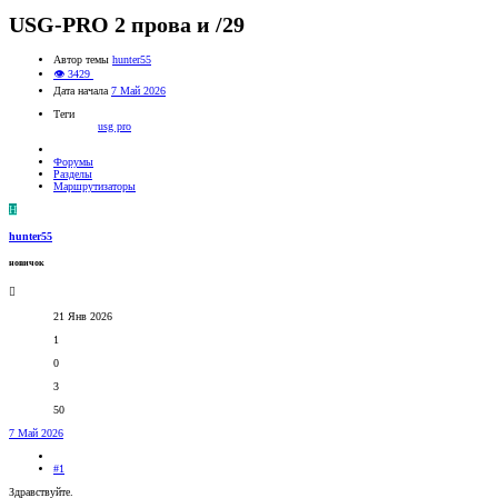
USG-PRO 2 прова и /29
Автор темы
hunter55
👁 3429
Дата начала
7 Май 2026
Теги
usg pro
Форумы
Разделы
Маршрутизаторы
H
hunter55
новичок
21 Янв 2026
1
0
3
50
7 Май 2026
#1
Здравствуйте.