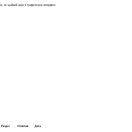
я, по крайней мере в графическом интерфесе
Раздел
Ответов
Дата