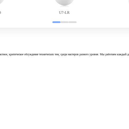
O
U7-LR
астное, критическое обсуждение технических тем, среди мастеров разного уровня. Мы работаем каждый