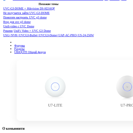
Похожие темы
UVC-G3-DOME + Hikvision DS-H216QP
Не получается зайти UVC-G3-DOME
Помогите настроить UVC g3 dome
Rtsp доя uvc g3 dome
Unifi-video c UVC Dome
Решено
UniFi Video + UVC G3 Dome
USG+NVR+UVCG3-Bullet+UVCG3-Dome+UAP-AC-PRO+US-24-250W
Форумы
Разделы
UBIQUITI Общий форум
U7-LITE
U7-PR
О комьюнити