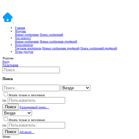
Главная
Форумы
Новые сообщения
Поиск сообщений
Что нового?
Новые сообщения
Новые сообщения профилей
Пользователи
Текущие посетители
Новые сообщения профилей
Поиск сообщений профилей
Точка доступа
Форумы
Вход
Регистрация
Поиск
Искать только в заголовках
От:
Поиск
Расширенный поиск…
Искать только в заголовках
От:
Поиск
Advanced…
Меню