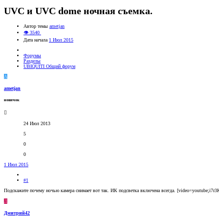
UVC и UVC dome ночная съемка.
Автор темы
ametjan
👁 3540
Дата начала
1 Июл 2015
Форумы
Разделы
UBIQUITI Общий форум
A
ametjan
новичок
24 Июл 2013
5
0
0
1 Июл 2015
#1
Подскажите почему ночью камера снимает вот так. ИК подсветка включена всегда. [video=youtube;i7r3
Д
Дмитрий42