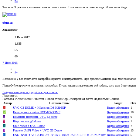
#3
Там есть 3 режима - включено выключено и авто. Я поставил включено всегда. И вот такая беда.
ubnt.su
Administrator
1 Июн 2012
1.635
55
60
7 Июл 2015
#4
Возможно у вас стоит авто настройка яркости и контрастности. При проезде машины (как мне показало
Попробуйте вручную выставить настройки. Пусть машина засвечивает всё набело, зато фон будет виден
Войдите или зарегистрируйтесь для ответа.
Поделиться:
Facebook
Twitter
Reddit
Pinterest
Tumblr
WhatsApp
Электронная почта
Поделиться
Ссылка
Автор
Похожие темы
Раздел
Отв
И
UVC-G3-DOME + Hikvision DS-H216QP
Видеонаблюдение
1
M
Не получается зайти UVC-G3-DOME
Видеонаблюдение
10
S
Помогите настроить UVC g3 dome
Видеонаблюдение
0
T
Rtsp доя uvc g3 dome
Видеонаблюдение
1
B
Unifi-video c UVC Dome
Видеонаблюдение
7
S
Решено
UniFi Video + UVC G3 Dome
Видеонаблюдение
13
C
USG+NVR+UVCG3-Bullet+UVCG3-Dome+UAP-AC-PRO+US-24-250W
Видеонаблюдение
5