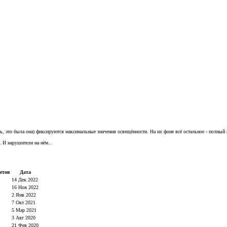
сь, это была она) фиксируются максимальные значения освещённости. На их фоне всё остальное - полный 
. И нарушители на нём...
етов
Дата
14 Дек 2022
16 Ноя 2022
2 Янв 2022
7 Окт 2021
5 Мар 2021
3 Авг 2020
21 Фев 2020