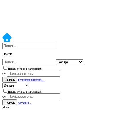
Поиск
Искать только в заголовках
От:
Поиск
Расширенный поиск…
Искать только в заголовках
От:
Поиск
Advanced…
Меню