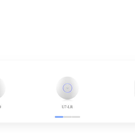
O
U7-LR