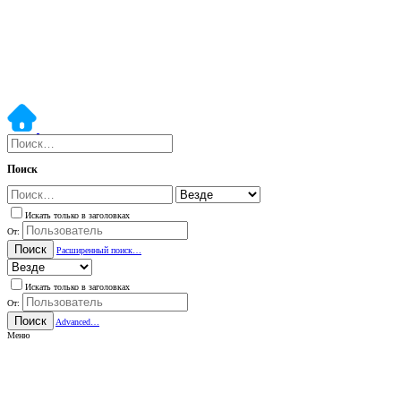
Поиск
Искать только в заголовках
От:
Поиск
Расширенный поиск…
Искать только в заголовках
От:
Поиск
Advanced…
Меню