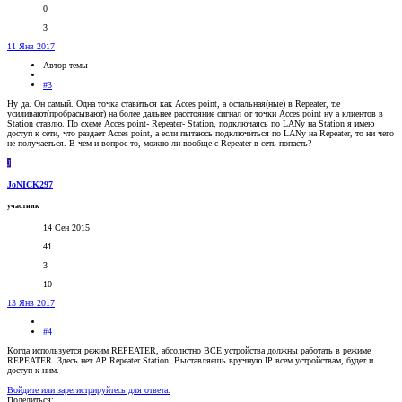
0
3
11 Янв 2017
Автор темы
#3
Ну да. Он самый. Одна точка ставиться как Acces point, а остальная(ные) в Repeater, т.е
усиливают(пробрасывают) на более дальнее расстояние сигнал от точки Acces point ну а клиентов в
Station ставлю. По схеме Acces point- Repeater- Station, подключаясь по LANу на Station я имею
доступ к сети, что раздает Acces point, а если пытаюсь подключиться по LANу на Repeater, то ни чего
не получаеться. В чем и вопрос-то, можно ли вообще с Repeater в сеть попасть?
J
JoNICK297
участник
14 Сен 2015
41
3
10
13 Янв 2017
#4
Когда используется режим REPEATER, абсолютно ВСЕ устройства должны работать в режиме
REPEATER. Здесь нет AP Repeater Station. Выставляешь вручную IP всем устройствам, будет и
доступ к ним.
Войдите или зарегистрируйтесь для ответа.
Поделиться: