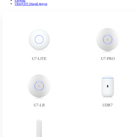
Разделы
UBIQUITI Общий форум
U7-LITE
U7-PRO
U7-LR
UDR7