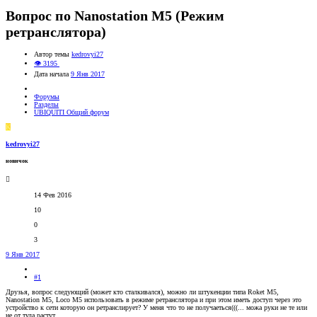
Вопрос по Nanostation M5 (Режим
ретранслятора)
Автор темы
kedrovyi27
👁 3195
Дата начала
9 Янв 2017
Форумы
Разделы
UBIQUITI Общий форум
K
kedrovyi27
новичок
14 Фев 2016
10
0
3
9 Янв 2017
#1
Друзья, вопрос следующий (может кто сталкивался), можно ли штукенции типа Roket M5,
Nanostation M5, Loco M5 использовать в режиме ретранслятора и при этом иметь доступ через это
устройство к сети которую он ретранслирует? У меня что то не получаеться(((... можа руки не те или
не от туда растут...