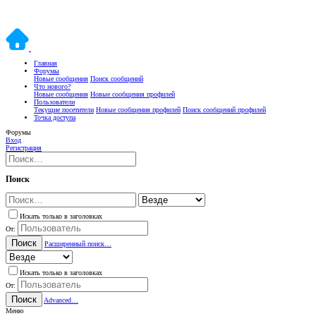
Главная
Форумы
Новые сообщения
Поиск сообщений
Что нового?
Новые сообщения
Новые сообщения профилей
Пользователи
Текущие посетители
Новые сообщения профилей
Поиск сообщений профилей
Точка доступа
Форумы
Вход
Регистрация
Поиск
Искать только в заголовках
От:
Поиск
Расширенный поиск…
Искать только в заголовках
От:
Поиск
Advanced…
Меню