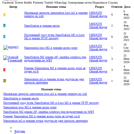
Facebook
Twitter
Reddit
Pinterest
Tumblr
WhatsApp
Электронная почта
Поделиться
Ссылка
Автор
Похожие темы
Раздел
Ответов
Дата
6
Маленькая скорость nanostation loco m2 в режиме
UBIQUITI
A
6
Фев
репитор по wifi
Общий форум
2025
19
UBIQUITI
К
NanoStation в режиме моста
2
Фев
Общий форум
2022
21
Постоянный уход точек NanoStation M5 и Loco
UBIQUITI
D
6
Дек
M2 в режим TFTP recovery
Общий форум
2021
16
UBIQUITI
Nanostation loco M2 в режиме access point
5
Сен
Общий форум
2020
25
NanoStation M2 режим AP, ошибка windows при
UBIQUITI
3
Июн
подключении по WIFI
Общий форум
2020
4
Решено
Nanostation M2 в режиме access point не
UBIQUITI
V
3
Июн
отдает wi-fi
Общий форум
2020
22
Nanostation m5 в режиме точки доступа не дает
UBIQUITI
M
1
Май
скорость интернета
Общий форум
2020
Похожие темы
Маленькая скорость nanostation loco m2 в режиме репитор по wifi
NanoStation в режиме моста
Постоянный уход точек NanoStation M5 и Loco M2 в режим TFTP recovery
Nanostation loco M2 в режиме access point
NanoStation M2 режим AP, ошибка windows при подключении по WIFI
Решено
Nanostation M2 в режиме access point не отдает wi-fi
Nanostation m5 в режиме точки доступа не дает скорость интернета
Форумы