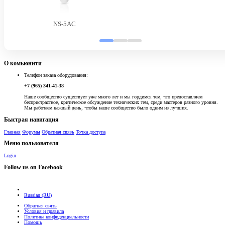
NS-5AC
О комьюнити
Телефон заказа оборудования:
+7 (965) 341-41-38
Наше сообщество существует уже много лет и мы гордимся тем, что предоставляем
беспристрастное, критическое обсуждение технических тем, среди мастеров разного уровня.
Мы работаем каждый день, чтобы наше сообщество было одним из лучших.
Быстрая навигация
Главная
Форумы
Обратная связь
Точка доступа
Меню пользователя
Login
Follow us on Facebook
Russian (RU)
Обратная связь
Условия и правила
Политика конфиденциальности
Помощь