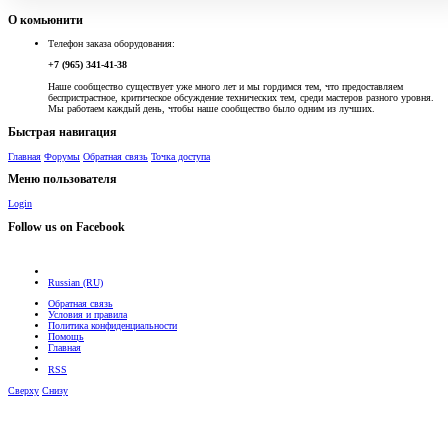
О комьюнити
Телефон заказа оборудования:
+7 (965) 341-41-38
Наше сообщество существует уже много лет и мы гордимся тем, что предоставляем
беспристрастное, критическое обсуждение технических тем, среди мастеров разного уровня.
Мы работаем каждый день, чтобы наше сообщество было одним из лучших.
Быстрая навигация
Главная
Форумы
Обратная связь
Точка доступа
Меню пользователя
Login
Follow us on Facebook
Russian (RU)
Обратная связь
Условия и правила
Политика конфиденциальности
Помощь
Главная
RSS
Сверху
Снизу