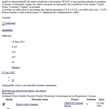
какой-то определённый? На моём устройстве стоит режим "B/G/N" и поле выбора режима не активно.
2) можно ли изменить страну без сброса настроек на заводские? На устройстве стоит страна "United
States" и кнопка "Change" не активна.
3) почему на сайте ubnt.su выложены две версии прошивки 5.6.2 и 5.6.6, а на сайте ubnt.com - 5.6.9?
Какую версию лучше использовать? С официального американского сайта?
Спасибо
arastegaev
Moderator
16 Янв 2013
4.157
124
123
44
Москва
25 Авг 2016
#2
сбрасывайте точку и выставляйте нужные параметры.
Войдите или зарегистрируйтесь для ответа.
Поделиться:
Facebook
Twitter
Reddit
Pinterest
Tumblr
WhatsApp
Электронная почта
Поделиться
Ссылка
Автор
Похожие темы
Раздел
Ответов
Дата
UBIQUITI Общий
12 Апр
W
Выбор оборудования
3
форум
2026