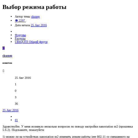
Выбор режима работы
Автор темы
ckunep
👁 2297
Дата начала
25 Авг 2016
Форумы
Разделы
UBIQUITI Общий форум
C
ckunep
новичок
25 Авг 2016
1
0
3
36
25 Авг 2016
#1
Здравствуйте. У меня возникло несколько вопросов по поводу настройки nanostation m2 (прошивка
5.6.2). Подскажите, пожалуйста:
1) можно ли на устройствах nanostation m2 изменить режим работы ieee 802.11 со смешанного на