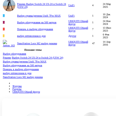
Решено
Выбор Switch 24 US-24 и Switch 24
24 Мар
UniFi
4
(USW 24)
2025
10 Дек
G
Выбор страны/региона Unifi 7Pro MAX
UniFi
1
2024
UBIQUITI Общий
24 Ноя
O
Выбор оборудования на 500 метров
1
форум
2024
UBIQUITI Общий
13 Июл
С
Помощь в выборе оборудования
7
форум
2023
6 Фев
Е
выбор оптоволокна в дом
Другое
1
2023
UBIQUITI Общий
14 Апр
NanoStation Loco M2 выбор режима
47
форум
2016
Похожие темы
Выбор оборудования
Решено
Выбор Switch 24 US-24 и Switch 24 (USW 24)
Выбор страны/региона Unifi 7Pro MAX
Выбор оборудования на 500 метров
Помощь в выборе оборудования
выбор оптоволокна в дом
NanoStation Loco M2 выбор режима
Форумы
Разделы
UBIQUITI Общий форум