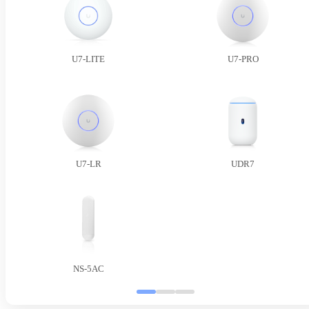
U7-LITE
U7-PRO
U7-LR
UDR7
NS-5AC