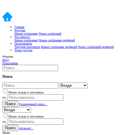
Главная
Форумы
Новые сообщения
Поиск сообщений
Что нового?
Новые сообщения
Новые сообщения профилей
Пользователи
Текущие посетители
Новые сообщения профилей
Поиск сообщений профилей
Точка доступа
Форумы
Вход
Регистрация
Поиск
Искать только в заголовках
От:
Поиск
Расширенный поиск…
Искать только в заголовках
От:
Поиск
Advanced…
Меню