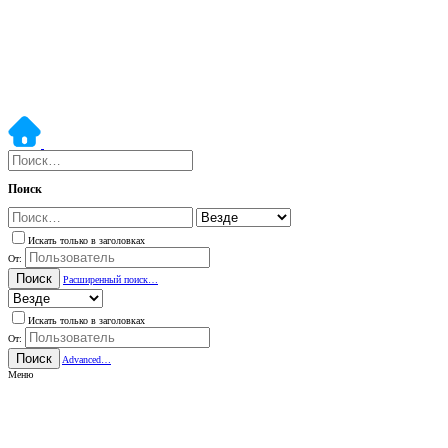
Поиск
Искать только в заголовках
От:
Поиск
Расширенный поиск…
Искать только в заголовках
От:
Поиск
Advanced…
Меню