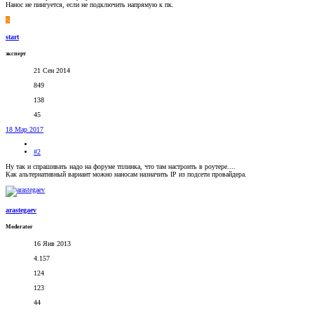
Нанос не пингуется, если не подключить напрямую к пк.
S
start
эксперт
21 Сен 2014
849
138
45
18 Мар 2017
#2
Ну так и спрашивать надо на форуме тплинка, что там настроить в роутере....
Как альтернативный вариант можно наносам назначить IP из подсети провайдера.
arastegaev
Moderator
16 Янв 2013
4.157
124
123
44