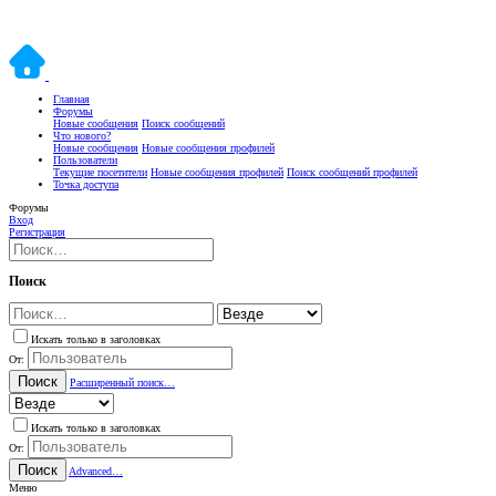
Главная
Форумы
Новые сообщения
Поиск сообщений
Что нового?
Новые сообщения
Новые сообщения профилей
Пользователи
Текущие посетители
Новые сообщения профилей
Поиск сообщений профилей
Точка доступа
Форумы
Вход
Регистрация
Поиск
Искать только в заголовках
От:
Поиск
Расширенный поиск…
Искать только в заголовках
От:
Поиск
Advanced…
Меню