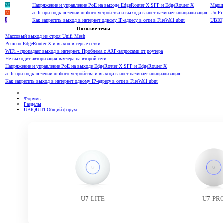
M
Напряжение и управление PoE на выходе EdgeRouter X SFP и EdgeRouter X
Марш
M
ac lr при подключении любого устройства и выхода в инет начинает инициализацию
UniFi
J
Как запретить выход в интернет одному IP-адресу в сети в FireWall ubnt
UBIQ
Похожие темы
Массовый выход из строя Unifi Mesh
Решено
EdgeRouter X и выход в серые сетки
WiFi - пропадает выход в интернет. Проблема с ARP-запросами от роутера
Не выходит авторизация ваучера на второй сети
Напряжение и управление PoE на выходе EdgeRouter X SFP и EdgeRouter X
ac lr при подключении любого устройства и выхода в инет начинает инициализацию
Как запретить выход в интернет одному IP-адресу в сети в FireWall ubnt
Форумы
Разделы
UBIQUITI Общий форум
U7-LITE
U7-PR