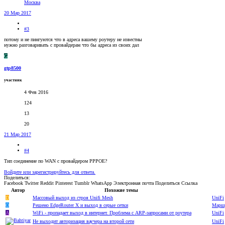
Москва
20 Мар 2017
#3
потому и не пингуются что в адреса вашему роутеру не известны
нужно разговаривать с провайдерам что бы адреса из своих дал
G
gtp8500
участник
4 Фев 2016
124
13
20
21 Мар 2017
#4
Тип соединение по WAN с провайдером PPPOE?
Войдите или зарегистрируйтесь для ответа.
Поделиться:
Facebook
Twitter
Reddit
Pinterest
Tumblr
WhatsApp
Электронная почта
Поделиться
Ссылка
Автор
Похожие темы
D
Массовый выход из строя Unifi Mesh
UniFi
O
Решено
EdgeRouter X и выход в серые сетки
Марш
A
WiFi - пропадает выход в интернет. Проблема с ARP-запросами от роутера
UniFi
Не выходит авторизация ваучера на второй сети
UniFi