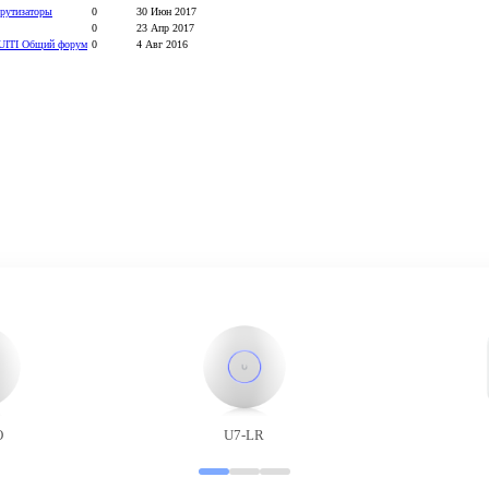
рутизаторы
0
30 Июн 2017
0
23 Апр 2017
UITI Общий форум
0
4 Авг 2016
O
U7-LR