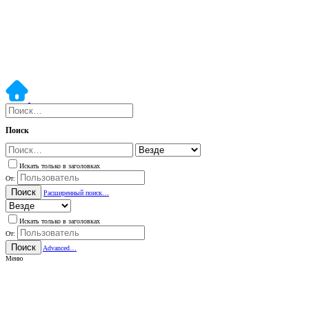
Поиск
Искать только в заголовках
От:
Поиск
Расширенный поиск…
Искать только в заголовках
От:
Поиск
Advanced…
Меню