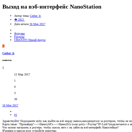
Выход на вэб-интерфейс NanoStation
Автор темы
Cerber_fc
👁 2822
Дата начала
18 Мар 2017
Форумы
Разделы
UBIQUITI Общий форум
C
Cerber_fc
новичок
12 Мар 2017
1
0
3
39
18 Мар 2017
#1
Здравствуйте! Подскажите нубу как выйти на вэб морду наноса,находящегося за роутером, чтобы не п
Карта такая: "Провайдер"---->Нанос(AP)----->Нанос(St)--(wan port)-->Роутер"TP-Link"(подключается к и
Что нужно настроить в роутере, чтобы сквозь него с пк зайти на вэб-интерфейс Наностейшн?
IPшники и пароли всех устройств известны.