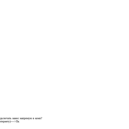
одключать нанос напрямую в комп?
нтернету)---->Пк