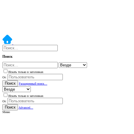
Поиск
Искать только в заголовках
От:
Поиск
Расширенный поиск…
Искать только в заголовках
От:
Поиск
Advanced…
Меню