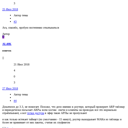
3
25 Июл 2018
Автор темы
#3
Ага, спасибо, пробую постепенно откатываться
Автор
A
AL40K
новичок
21 Июл 2018
4
0
3
27 Июл 2018
Автор темы
#4
Докатился до 3.3, не помогает. Похоже, что дело именно в роутере, который проверяет ARP-таблицу
и периодически посылает ARPы всем хостам
свичи и клиенты на проводах все это нормально
отрабатывают, а вот
точки доступа
в эфир такие АРПы не пропускают
и как только истекает таймаут (по умолчанию - 15 минут), роутер выкидывает МАКи из таблицы и
более не принимает от них пакеты, считая их спуфингом