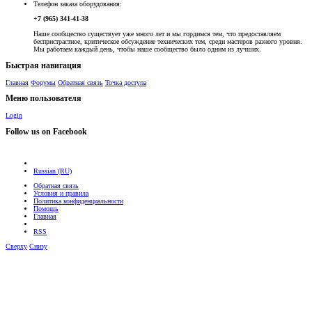
Телефон заказа оборудования:
+7 (965) 341-41-38
Наше сообщество существует уже много лет и мы гордимся тем, что предоставляем
беспристрастное, критическое обсуждение технических тем, среди мастеров разного уровня.
Мы работаем каждый день, чтобы наше сообщество было одним из лучших.
Быстрая навигация
Главная
Форумы
Обратная связь
Точка доступа
Меню пользователя
Login
Follow us on Facebook
Russian (RU)
Обратная связь
Условия и правила
Политика конфиденциальности
Помощь
Главная
RSS
Сверху
Снизу