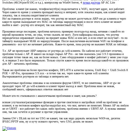
Switches (48/24/poe/8/10G и т.д.), контроллер на Win64 Server, 4
точки доступа
AP AC Lite
Проблема: клиент (не важно, телефон/ноутбук) подключается к WiFi, получает адрес, все работает.
Через какое-то время у клиента пропадает выход в интернет, хотя локалка видна, как клиент видит
локалку, так и локалка видит/пингует клиента
Но! на главном роутере в логах видно, что роутер не может достучаться ARP-ом до клиента и через
какое-то время выкидывает его MAC из таблицы маршрутизации и после этого клиент не может
выйти в инет - роутер его игнорит, так как неизвестный ему MAC
Прошивки везде последние, проблема началось примерно полгода-год назад, начиная с какой-то из
версий прошивок точек, но увы, точно сказать не могу. Логи вайршарка показали, что роутер
периодически опрашивает локалку на предмет живы MAC-и или нет, и если ответ не получает - то по
таймауту выкидывает МАК из маршрутизации. После выключения-включения WiFi на телефоне и
реконнекта - все тут же начинает работать. Какое-то время, пока роутер не выкинет МАК из таблицы.
Т.е. AP не пропускает ARP-запросы от роутера до wifi-клиента. По кабелю все работает отлично,
проблема только с AP. Я нашел на складе старые AP Pro - но там оказалась уже 3.9.3 прошивка и
ситуация точно такая же, как на более новых. Само оборудование и конфиг работает у меня уже года
4, и первые 3 все было нормально. Только спустя какое-то время после выхода какой-то из прошивок
для AP - начались проблемы.
Такая же проблема на более простом конфиге, DFL-870 в качестве шлюза, Unifi Key + Unifi Switch 8
POE + AP-Pro, прошивки 3.9.ххх - и точно так же, через какое-то время wifi клиенты
Вычеркиваются роутером из таблицы и интернета нет.
Аналогичные проблемы описаны и на основном форуме UBNT, те же симптомы, ARP от gw не
проходит через AP до wifi-клиента и клиент теряет выход в инет. Проблема явно не новая,
сообщений много, официальных ответов никаких нет
Может кто-то сталкивался с аналогичными проблемами и знает, как решать?
всякие улучшалки/расширенные функции и прочие свистелки в настройках сетей на проблему не
влияют, я на тестовом конфиге врубал-вырубал все, что мог, ничего не помогает. Менял AP на любую
не от UBNT - все работает без каких либо проблем, проблема именно с UBNT AP. А нужны именно
они, так как хочется и роуминг и прочие управления.
Замена GW c DLink на тот же USG не канает, так как надо держать несколько WAN-ов, десяток
IPSEC/PPTP впн, ну и кучу всякого прочего, чего USG делать не может.