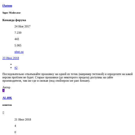
fAntom
Super Moderator
Команда форума
24 Ноя 2017
7.239
443
5.065
ubnt.su
23 Июл 2018
#2
Последовательно откатывайте прошивку на одной из точек (например тестовой) и определите на какой
версии проблем не будет. Старые прошивки (до некоторого предела) доступны на сайте
производителя, там же где и свежая (под спойлером see past firmare).
Автор
A
AL40K
новичок
21 Июл 2018
4
0