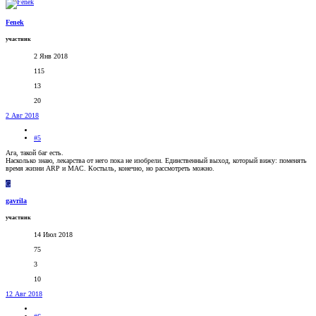
Fenek
участник
2 Янв 2018
115
13
20
2 Авг 2018
#5
Ага, такой баг есть.
Насколько знаю, лекарства от него пока не изобрели. Единственный выход, который вижу: поменять
время жизни ARP и MAC. Костыль, конечно, но рассмотреть можно.
G
gavrila
участник
14 Июл 2018
75
3
10
12 Авг 2018