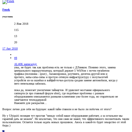
Fenek
участник
2 Янв 2018
115
13
20
17 Авг 2018
#8
AL40K написал(а):
увы, не будет. так как проблема есть не только с ДЛинком. Помимо этого, замена
центрального маршрутизатора, который держит 5 WANов с почти гигабитом
трафика (половина - ipsec) , балансировки, роутинги, десяток-другой впн и
прочего, наты-саты-сипы и прочую сетевую инфраструктуру с полутысячей
устройств из-за ошибки в вайфай-точке-доступа сродни замене автомобиля, когда у
него пепельница забилась.
пока да, помогает увеличение таймаутов. И удивляет молчание официального
саппорта (я про главный форум ubnt), где подобные проблемы с разным
оборудованием описываются разными клиентами уже более года, но старательно не
замечаются техподдержой
Нажмите для раскрытия...
Вопрос лично для себя на будущее: какой тайм ставили и не было ли побочек от этого?
Ну у Ubiquiti позиция тут простая "между собой наше оборудование работает, а за остальное мы
гарантий дать не можем". Не исключаю, что они сами не знают, что эффективного посоветовать таким
пользователям. Остается только ждать новых прошивок. Авось в какой-то будет лекарство от этой
беды.)
G