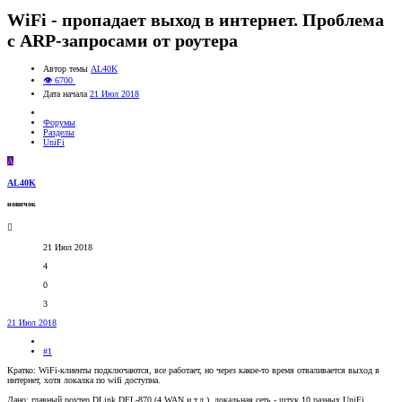
WiFi - пропадает выход в интернет. Проблема
с ARP-запросами от роутера
Автор темы
AL40K
👁 6700
Дата начала
21 Июл 2018
Форумы
Разделы
UniFi
A
AL40K
новичок
21 Июл 2018
4
0
3
21 Июл 2018
#1
Кратко: WiFi-клиенты подключаются, все работает, но через какое-то время отваливается выход в
интернет, хотя локалка по wifi доступна.
Дано: главный роутер DLink DFL-870 (4 WAN и т.д.), локальная сеть - штук 10 разных UniFi