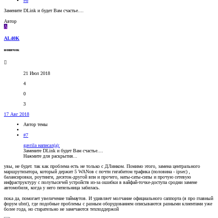
#6
Замените DLink и будет Вам счастье....
Автор
A
AL40K
новичок
21 Июл 2018
4
0
3
17 Авг 2018
Автор темы
#7
gavrila написал(а):
Замените DLink и будет Вам счастье....
Нажмите для раскрытия...
увы, не будет. так как проблема есть не только с ДЛинком. Помимо этого, замена центрального
маршрутизатора, который держит 5 WANов с почти гигабитом трафика (половина - ipsec) ,
балансировки, роутинги, десяток-другой впн и прочего, наты-саты-сипы и прочую сетевую
инфраструктуру с полутысячей устройств из-за ошибки в вайфай-точке-доступа сродни замене
автомобиля, когда у него пепельница забилась.
пока да, помогает увеличение таймаутов. И удивляет молчание официального саппорта (я про главный
форум ubnt), где подобные проблемы с разным оборудованием описываются разными клиентами уже
более года, но старательно не замечаются техподдержой