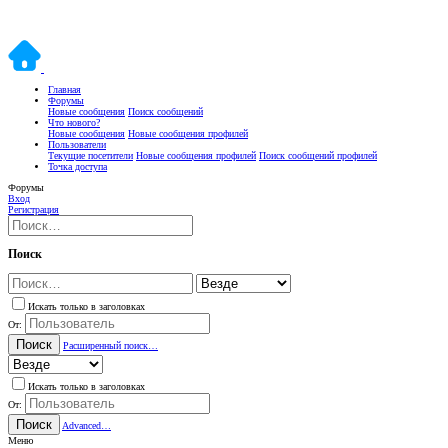
Главная
Форумы
Новые сообщения
Поиск сообщений
Что нового?
Новые сообщения
Новые сообщения профилей
Пользователи
Текущие посетители
Новые сообщения профилей
Поиск сообщений профилей
Точка доступа
Форумы
Вход
Регистрация
Поиск
Искать только в заголовках
От:
Поиск
Расширенный поиск…
Искать только в заголовках
От:
Поиск
Advanced…
Меню