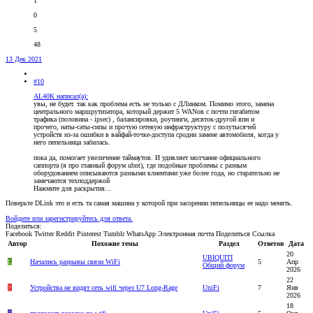
1
0
5
48
13 Дек 2021
#10
AL40K написал(а):
увы, не будет. так как проблема есть не только с ДЛинком. Помимо этого, замена
центрального маршрутизатора, который держит 5 WANов с почти гигабитом
трафика (половина - ipsec) , балансировки, роутинги, десяток-другой впн и
прочего, наты-саты-сипы и прочую сетевую инфраструктуру с полутысячей
устройств из-за ошибки в вайфай-точке-доступа сродни замене автомобиля, когда у
него пепельница забилась.
пока да, помогает увеличение таймаутов. И удивляет молчание официального
саппорта (я про главный форум ubnt), где подобные проблемы с разным
оборудованием описываются разными клиентами уже более года, но старательно не
замечаются техподдержой
Нажмите для раскрытия...
Поверьте DLink это и есть та самая машина у которой при засорении пепельницы ее надо менять.
Войдите или зарегистрируйтесь для ответа.
Поделиться:
Facebook
Twitter
Reddit
Pinterest
Tumblr
WhatsApp
Электронная почта
Поделиться
Ссылка
Автор
Похожие темы
Раздел
Ответов
Дата
20
UBIQUITI
L
Начались разрывы связи WiFi
5
Апр
Общий форум
2026
22
P
Устройства не видят сеть wifi через U7 Long-Rage
UniFi
7
Янв
2026
18