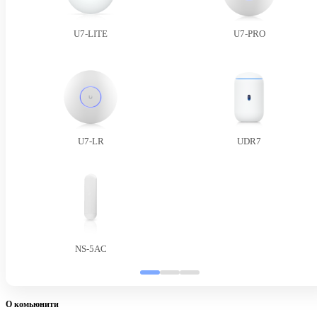
U7-LITE
U7-PRO
U7-LR
UDR7
NS-5AC
О комьюнити