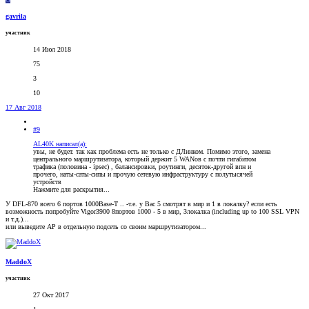
gavrila
участник
14 Июл 2018
75
3
10
17 Авг 2018
#9
AL40K написал(а):
увы, не будет. так как проблема есть не только с ДЛинком. Помимо этого, замена
центрального маршрутизатора, который держит 5 WANов с почти гигабитом
трафика (половина - ipsec) , балансировки, роутинги, десяток-другой впн и
прочего, наты-саты-сипы и прочую сетевую инфраструктуру с полутысячей
устройств
Нажмите для раскрытия...
У DFL-870 всего 6 портов 1000Base-T .. -т.е. у Вас 5 смотрят в мир и 1 в локалку? если есть
возможность попробуйте Vigor3900 8портов 1000 - 5 в мир, 3локалка (including up to 100 SSL VPN
и т.д.)...
или выведите АР в отдельную подсеть со своим маршрутизатором...
MaddoX
участник
27 Окт 2017