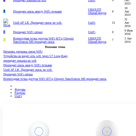
T
пропадает локалка по wifi
UniFi
5
Окт
2023
18
UBIQUITI
L
Пропадает связь между WiFi точками
6
Авг
Общий форум
2023
31
Unifi AP LR. Пропадает связь по wifi.
UniFi
21
Авг
2016
9 Июн
S
Пропадает WiFi сигнал
UniFi
0
2016
Всепогодная точка доступа WiFi 6ГГц Ubiquiti
UBIQUITI
2 Авг
В
7
NanoStation M6 пропадает связь
Общий форум
2014
Похожие темы
Начались разрывы связи WiFi
Устройства не видят сеть wifi через U7 Long-Rage
пропадает локалка по wifi
Пропадает связь между WiFi точками
Unifi AP LR. Пропадает связь по wifi.
Пропадает WiFi сигнал
Всепогодная точка доступа WiFi 6ГГц Ubiquiti NanoStation M6 пропадает связь
Форумы
Разделы
UniFi