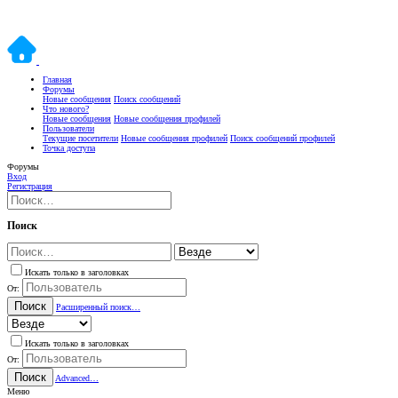
Главная
Форумы
Новые сообщения
Поиск сообщений
Что нового?
Новые сообщения
Новые сообщения профилей
Пользователи
Текущие посетители
Новые сообщения профилей
Поиск сообщений профилей
Точка доступа
Форумы
Вход
Регистрация
Поиск
Искать только в заголовках
От:
Поиск
Расширенный поиск…
Искать только в заголовках
От:
Поиск
Advanced…
Меню