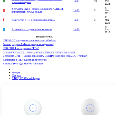
R
UniFi
10
Фев
управление одним
2022
17
2 сегмента UNIFI - можно обьединить ОДНИМ
V
UniFi
5
Ноя
клиентом или МОСТ только?
2021
13
L
Количество SITE с одним контроллером
UniFi
2
Май
2020
20
V
Взламывают с одним и тем же маком
UniFi
1
Апр
2016
Похожие темы
LBE-5AC-23 поднимает линк не выше 100мбит/с
Решено
uxg-pro dual-wan (резерв не поднимает)
USG PRO 4 не поднимает PPPoE
Перевод двух сетей с двумя контроллерами под управление одним
2 сегмента UNIFI - можно обьединить ОДНИМ клиентом или МОСТ только?
Количество SITE с одним контроллером
Взламывают с одним и тем же маком
Форумы
Разделы
UBIQUITI Общий форум