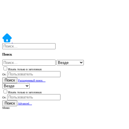
Поиск
Искать только в заголовках
От:
Поиск
Расширенный поиск…
Искать только в заголовках
От:
Поиск
Advanced…
Меню