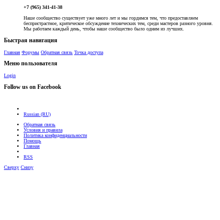
+7 (965) 341-41-38
Наше сообщество существует уже много лет и мы гордимся тем, что предоставляем
беспристрастное, критическое обсуждение технических тем, среди мастеров разного уровня.
Мы работаем каждый день, чтобы наше сообщество было одним из лучших.
Быстрая навигация
Главная
Форумы
Обратная связь
Точка доступа
Меню пользователя
Login
Follow us on Facebook
Russian (RU)
Обратная связь
Условия и правила
Политика конфиденциальности
Помощь
Главная
RSS
Сверху
Снизу