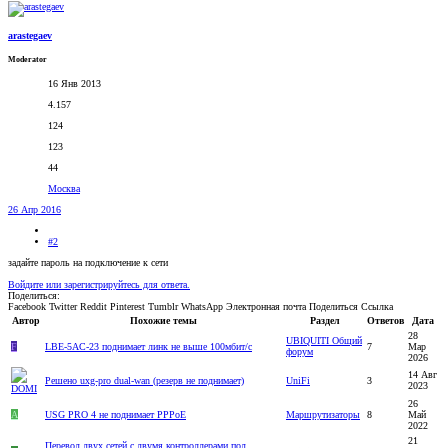
arastegaev
Moderator
16 Янв 2013
4.157
124
123
44
Москва
26 Апр 2016
#2
задайте пароль на подключение к сети
Войдите или зарегистрируйтесь для ответа.
Поделиться:
Facebook
Twitter
Reddit
Pinterest
Tumblr
WhatsApp
Электронная почта
Поделиться
Ссылка
Автор
Похожие темы
Раздел
Ответов
Дата
28
UBIQUITI Общий
F
LBE-5AC-23 поднимает линк не выше 100мбит/с
7
Мар
форум
2026
14 Авг
Решено
uxg-pro dual-wan (резерв не поднимает)
UniFi
3
2023
26
A
USG PRO 4 не поднимает PPPoE
Маршрутизаторы
8
Май
2022
21
Перевод двух сетей с двумя контроллерами под