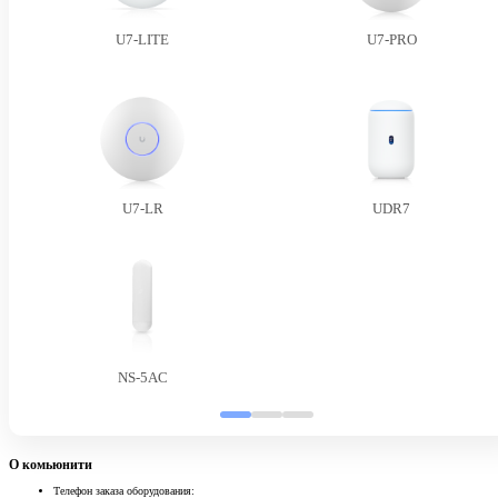
U7-LITE
U7-PRO
U7-LR
UDR7
NS-5AC
О комьюнити
Телефон заказа оборудования: