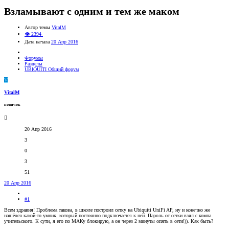
Взламывают с одним и тем же маком
Автор темы
VitalM
👁 2394
Дата начала
20 Апр 2016
Форумы
Разделы
UBIQUITI Общий форум
V
VitalM
новичок
20 Апр 2016
3
0
3
51
20 Апр 2016
#1
Всем здравия! Проблема такова, в школе построил сетку на Ubiquiti UniFi AP, ну и конечно же
нашёлся какой-то умник, который постоянно подключается к ней. Пароль от сетки взял с компа
учительского. К сути, я его по МАКу блокирую, а он через 2 минуты опять в сети!)). Как быть?