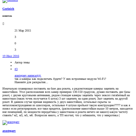
Gorinich
новичок
21 Мар 2015
3
0
3
19 Июл 2016
Автор темы
#3
arastegaev написал(а):
так а камеры как подключать будете? У них встроенные модули Wi-Fi?
Нажмите для раскрытия...
Изначально планировал поставить на базе два рокета, а рядомстоящие камеры зацепить на
наностэйшн. Угол расположения всех камер примерно 130-150 градусов, думаю поставить две базы
рокет, с двумя круговыми антеннами, рядом стоящие камеры зацепить через зюксел гигабитный на
наностэшн (таких точек получается 6 штук) 3 шт зацепить на один рокет, 3шт зацепить на другой
рокет. В данном случае прямая видимость у двух наностэйшн, остальные скрыты за
металлоконструкциями из швеллеров, остальные 4 штуки пробьют такую конструкцию????? и как я
понял если регистрировать все таки придется, (расположение наностэйшн выше 10 метров, находятся
вне помещений, по мощности передатчика у наностэшна и рокета ничего не нашел) какую частоту
ставить? м2, м3, м5, м6. Вопросов много, а ТП молчит, что у юбиквити, что у микротика (
arastegaev