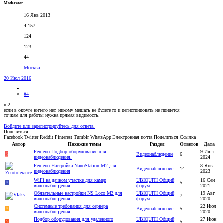
Moderator
16 Янв 2013
4.157
124
123
44
Москва
20 Июл 2016
#4
m2
если в округе ничего нет, никому мешать не будете то и регистрировать не придется
точкам для работы нужна прямая видимость.
Войдите или зарегистрируйтесь для ответа.
Поделиться:
Facebook
Twitter
Reddit
Pinterest
Tumblr
WhatsApp
Электронная почта
Поделиться
Ссылка
Автор
Похожие темы
Раздел
Ответов
Дата
Решено
Подбор оборудование для
9 Июл
S
Видеонаблюдение
6
видеонаблюдения.
2024
Решено
Настройка NanoStation M2 для
8 Янв
Видеонаблюдение
14
видеонаблюдения
2023
WiFi на дачном участке для камер
UBIQUITI Общий
16 Сен
А
5
видеонаблюдения.
форум
2021
Обязательные настройки NS Loco M2 для
UBIQUITI Общий
19 Авг
7
видеонаблюдения.
форум
2020
Системные требования для сервера
22 Июл
A
Видеонаблюдение
5
видеонаблюдения
2020
Подбор оборудования для удаленного
UBIQUITI Общий
27 Июн
N
5