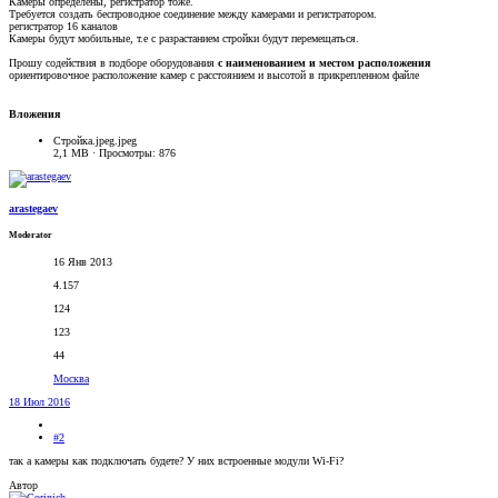
Камеры определены, регистратор тоже.
Требуется создать беспроводное соединение между камерами и регистратором.
регистратор 16 каналов
Камеры будут мобильные, т.е с разрастанием стройки будут перемещаться.
Прошу содействия в подборе оборудования
с наименованием и местом расположения
ориентировочное расположение камер с расстоянием и высотой в прикрепленном файле
Вложения
Стройка.jpeg.jpeg
2,1 MB · Просмотры: 876
arastegaev
Moderator
16 Янв 2013
4.157
124
123
44
Москва
18 Июл 2016
#2
так а камеры как подключать будете? У них встроенные модули Wi-Fi?
Автор