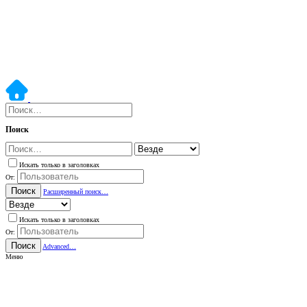
Поиск
Искать только в заголовках
От:
Поиск
Расширенный поиск…
Искать только в заголовках
От:
Поиск
Advanced…
Меню