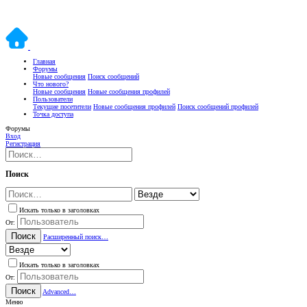
Главная
Форумы
Новые сообщения
Поиск сообщений
Что нового?
Новые сообщения
Новые сообщения профилей
Пользователи
Текущие посетители
Новые сообщения профилей
Поиск сообщений профилей
Точка доступа
Форумы
Вход
Регистрация
Поиск
Искать только в заголовках
От:
Поиск
Расширенный поиск…
Искать только в заголовках
От:
Поиск
Advanced…
Меню