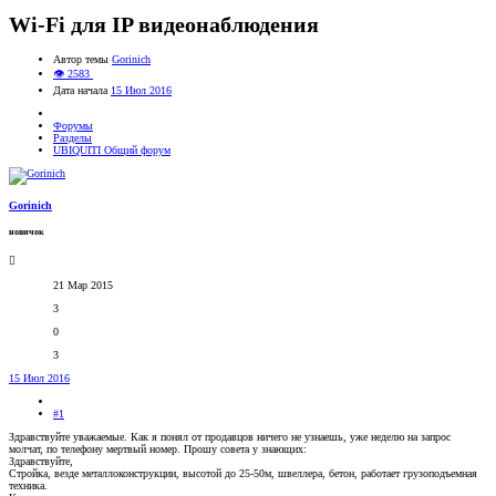
Wi-Fi для IP видеонаблюдения
Автор темы
Gorinich
👁 2583
Дата начала
15 Июл 2016
Форумы
Разделы
UBIQUITI Общий форум
Gorinich
новичок
21 Мар 2015
3
0
3
15 Июл 2016
#1
Здравствуйте уважаемые. Как я понял от продавцов ничего не узнаешь, уже неделю на запрос
молчат, по телефону мертвый номер. Прошу совета у знающих:
Здравствуйте,
Стройка, везде металлоконструкции, высотой до 25-50м, швеллера, бетон, работает грузоподъемная
техника.