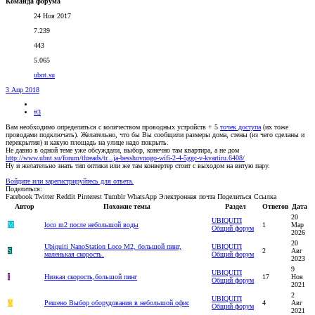
Команда форума
24 Ноя 2017
7.239
443
5.065
ubnt.su
3 Апр 2018
#3
Вам необходимо определиться с количеством проводных устройств + 5
точек доступа
(их тоже
проводами подключать). Желательно, что бы Вы сообщили размеры дома, стены (из чего сделаны и
перекрытия) и какую площадь на улице надо покрыть.
Не давно в одной теме уже обсуждали, выбор, конечно там квартира, а не дом
http://www.ubnt.su/forum/threads/tr...ja-besshovnogo-wifi-2-4-5ggc-v-kvartiru.6408/
Ну и желательно знать тип оптики или же там конвертер стоит с выходом на витую пару.
Войдите или зарегистрируйтесь для ответа.
Поделиться:
Facebook
Twitter
Reddit
Pinterest
Tumblr
WhatsApp
Электронная почта
Поделиться
Ссылка
Автор
Похожие темы
Раздел
Ответов
Дата
20
UBIQUITI
M
loco m2 после небольшой воды
1
Мар
Общий форум
2026
20
Ubiquiti NanoStation Loco M2, большой пинг,
UBIQUITI
S
2
Авг
маленькая скорость.
Общий форум
2023
9
UBIQUITI
I
Низкая скорость,большой пинг
17
Ноя
Общий форум
2021
2
UBIQUITI
V
Решено
Выбор оборудования в небольшой офис
4
Авг
Общий форум
2021