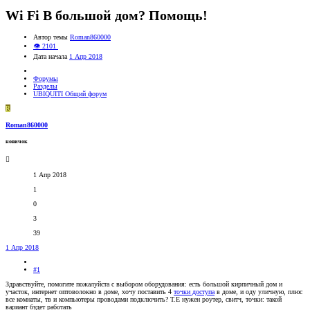
Wi Fi В большой дом? Помощь!
Автор темы
Roman860000
👁 2101
Дата начала
1 Апр 2018
Форумы
Разделы
UBIQUITI Общий форум
R
Roman860000
новичок
1 Апр 2018
1
0
3
39
1 Апр 2018
#1
Здравствуйте, помогите пожалуйста с выбором оборудования: есть большой кирпичный дом и
участок, интернет оптоволокно в доме, хочу поставить 4
точки доступа
в доме, и оду уличную, плюс
все комнаты, тв и компьютеры проводами подключить? Т.Е нужен роутер, свитч, точки: такой
вариант будет работать