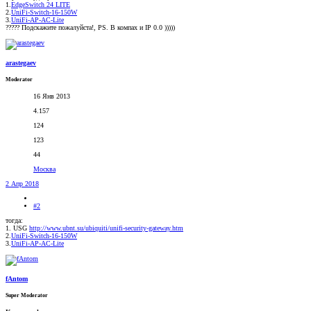
1.
EdgeSwitch 24 LITE
2.
UniFi-Switch-16-150W
3.
UniFi-AP-AC-Lite
????? Подскажите пожалуйста!, PS. В компах и IP 0.0 )))))
arastegaev
Moderator
16 Янв 2013
4.157
124
123
44
Москва
2 Апр 2018
#2
тогда:
1. USG
http://www.ubnt.su/ubiquiti/unifi-security-gateway.htm
2.
UniFi-Switch-16-150W
3.
UniFi-AP-AC-Lite
fAntom
Super Moderator