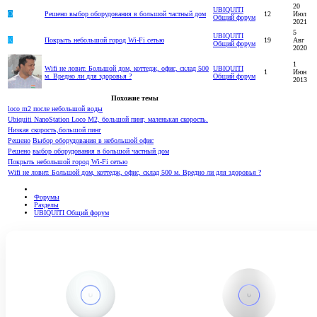
20
UBIQUITI
O
Решено
выбор оборудования в большой частный дом
12
Июл
Общий форум
2021
5
UBIQUITI
K
Покрыть небольшой город Wi-Fi сетью
19
Авг
Общий форум
2020
1
Wifi не ловит. Большой дом, коттедж, офис, склад 500
UBIQUITI
1
Июн
м. Вредно ли для здоровья ?
Общий форум
2013
Похожие темы
loco m2 после небольшой воды
Ubiquiti NanoStation Loco M2, большой пинг, маленькая скорость.
Низкая скорость,большой пинг
Решено
Выбор оборудования в небольшой офис
Решено
выбор оборудования в большой частный дом
Покрыть небольшой город Wi-Fi сетью
Wifi не ловит. Большой дом, коттедж, офис, склад 500 м. Вредно ли для здоровья ?
Форумы
Разделы
UBIQUITI Общий форум