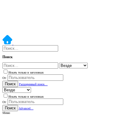
Поиск
Искать только в заголовках
От:
Поиск
Расширенный поиск…
Искать только в заголовках
От:
Поиск
Advanced…
Меню