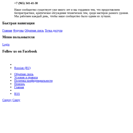
+7 (965) 341-41-38
Наше сообщество существует уже много лет и мы гордимся тем, что предоставляем
беспристрастное, критическое обсуждение технических тем, среди мастеров разного уровня.
Мы работаем каждый день, чтобы наше сообщество было одним из лучших.
Быстрая навигация
Главная
Форумы
Обратная связь
Точка доступа
Меню пользователя
Login
Follow us on Facebook
Russian (RU)
Обратная связь
Условия и правила
Политика конфиденциальности
Помощь
Главная
RSS
Сверху
Снизу