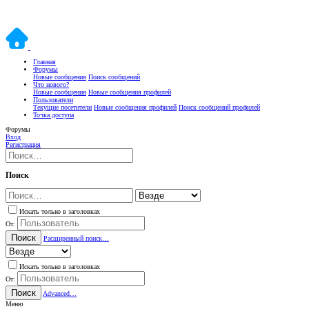
Главная
Форумы
Новые сообщения
Поиск сообщений
Что нового?
Новые сообщения
Новые сообщения профилей
Пользователи
Текущие посетители
Новые сообщения профилей
Поиск сообщений профилей
Точка доступа
Форумы
Вход
Регистрация
Поиск
Искать только в заголовках
От:
Поиск
Расширенный поиск…
Искать только в заголовках
От:
Поиск
Advanced…
Меню