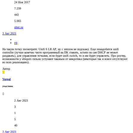
24 Ноя 2017
7.239
443
5.065
ubnt.su
3 Авг 2021
#4
На такую точку посмотрите: Unifi 6 LR AP, ну с эпплом не подскажу. Еще понадобится unifi
controller (лучше конечно чисто программный на ПК ставить, кстати он сам DHCP не может
раздавать), для управления точками, если будет unifi switch, то и им будет управлять. Про роутер,
возможности у ubiquiti сильно уступают таковым от микротика (некоторые так и вовсе отсутствуют
во всех реализациях).
Автор
V
Vorgal
участник
2 Авг 2021
3
1
5
40
3 Авг 2021