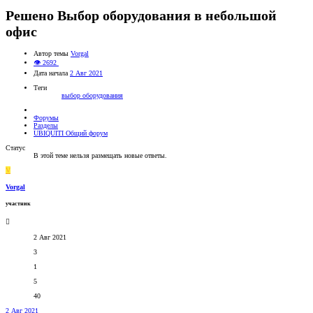
Решено
Выбор оборудования в небольшой
офис
Автор темы
Vorgal
👁 2692
Дата начала
2 Авг 2021
Теги
выбор оборудования
Форумы
Разделы
UBIQUITI Общий форум
Статус
В этой теме нельзя размещать новые ответы.
V
Vorgal
участник
2 Авг 2021
3
1
5
40
2 Авг 2021