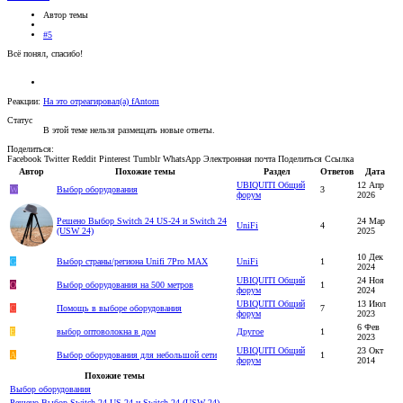
Автор темы
#5
Всё понял, спасибо!
Реакции:
На это отреагировал(а)
fAntom
Статус
В этой теме нельзя размещать новые ответы.
Поделиться:
Facebook
Twitter
Reddit
Pinterest
Tumblr
WhatsApp
Электронная почта
Поделиться
Ссылка
Автор
Похожие темы
Раздел
Ответов
Дата
UBIQUITI Общий
12 Апр
W
Выбор оборудования
3
форум
2026
Решено
Выбор Switch 24 US-24 и Switch 24
24 Мар
UniFi
4
(USW 24)
2025
10 Дек
G
Выбор страны/региона Unifi 7Pro MAX
UniFi
1
2024
UBIQUITI Общий
24 Ноя
O
Выбор оборудования на 500 метров
1
форум
2024
UBIQUITI Общий
13 Июл
С
Помощь в выборе оборудования
7
форум
2023
6 Фев
Е
выбор оптоволокна в дом
Другое
1
2023
UBIQUITI Общий
23 Окт
A
Выбор оборудования для небольшой сети
1
форум
2014
Похожие темы
Выбор оборудования
Решено
Выбор Switch 24 US-24 и Switch 24 (USW 24)