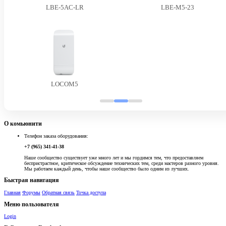
LBE-5AC-LR
LBE-M5-23
LOCOM5
О комьюнити
Телефон заказа оборудования:
+7 (965) 341-41-38
Наше сообщество существует уже много лет и мы гордимся тем, что предоставляем
беспристрастное, критическое обсуждение технических тем, среди мастеров разного уровня.
Мы работаем каждый день, чтобы наше сообщество было одним из лучших.
Быстрая навигация
Главная
Форумы
Обратная связь
Точка доступа
Меню пользователя
Login