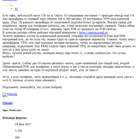
#1
Есть офис, небольшой около 150 кв.м, Около 10 сотрудников постоянно + приходят иногда ещё 3-4.
Два провайдера со статикой через ethernet 100 и 200 мегабит. 10 постоянных VPN пользователей
(pptp, l2tp). От каждого провайдера по выделенной подсетки белых ip-адресов. Внутри сервер для
разработки, сервер для телефонии (asterisk), nas, и ещё несколько внутренних серверов. Также сейчас
стоят на столах IP-телефоны (Cisco, запитаны через POE от цискового же POE-свитча).
В качестве роутера сейчас работает обычный компьютер с
https://xserver.a-real.ru/
Хочется поменять роутер на нормальный железный, сохранив все возможности (там ещё DNS
внутренний есть, но это если что, можно будет на один из серверов перенести). Главное, чтобы тянул
провайдеров, VPN, есть ещё огромное желание настроить, чтобы на определенные ресурсы
(например, подкачивать базу РКН) ходили через внешний VPN, на микротиках знаю такое делают, но
чего-то к ним душа особо не лежит.
Итого, хочется новый роутер, выбираю между edge router 12, и dream machine pro, что лучше
выбрать?
Далее: свитчи. Сейчас два 24 портов цисковых свитча, один гигабитный для общей сети, второй
100мегабитный POE для телефонов, в итоге порты и там и там на половину своодны практически, и
есть мысль заменить на один 24 портовый ubiquiti свитч, есть ли смысл?
Wi-fi, у всех телефоны, часть компьютеров и т. д., половина устройств apple примерно (есть уже и с
wi-fi 6, поэтому хочется тоже обновить).
Подскажите, пожалуйста, что лучше выбрать.
fAntom
Super Moderator
Команда форума
24 Ноя 2017
7.239
443