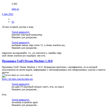
5.065
ubnt.su
3 Авг 2021
#2
Лучше оставить роутер в виде
Vorgal написал(а):
работает обычный компьютер
Нажмите для раскрытия...
Vorgal написал(а):
выбираю между edge router 12, и dream machine pro,
Нажмите для раскрытия...
edgerouter вычеркивайте, т.к. он относится к линейке edge.
unifi dream machine pro подойдет, там есть:
Прошивка UniFi Dream Machine 1.10.0
Прошивка UniFi Dream Machine 1.10.0: Исправлена проблема с сертификатом, из-за которой
пользователи не могли видеть информацию о заблокированных или обнаруженных угрозах и многое
другое
www.ubnt.su
https://dl.ubnt.com/ds/udm-pro
Vorgal написал(а):
на один 24 портовый ubiquiti свитч, есть ли смысл
Нажмите для раскрытия...
Есть
Vorgal написал(а):
половина устройств apple
Нажмите для раскрытия...