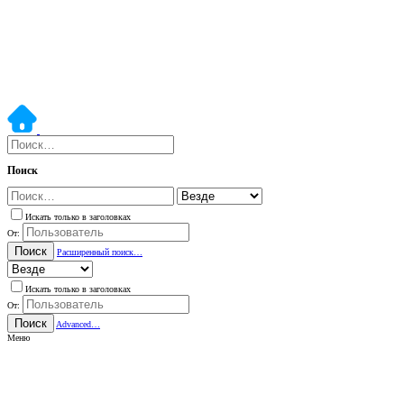
Поиск
Искать только в заголовках
От:
Поиск
Расширенный поиск…
Искать только в заголовках
От:
Поиск
Advanced…
Меню