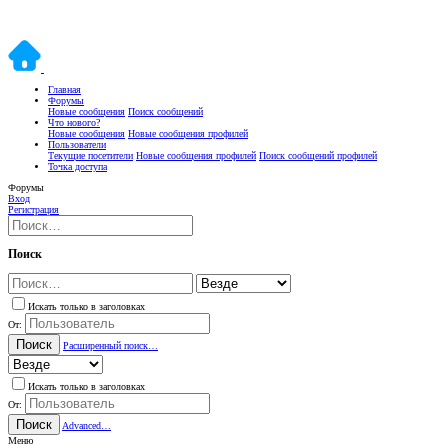
Главная
Форумы
Новые сообщения
Поиск сообщений
Что нового?
Новые сообщения
Новые сообщения профилей
Пользователи
Текущие посетители
Новые сообщения профилей
Поиск сообщений профилей
Точка доступа
Форумы
Вход
Регистрация
Поиск
Искать только в заголовках
От:
Поиск
Расширенный поиск…
Искать только в заголовках
От:
Поиск
Advanced…
Меню