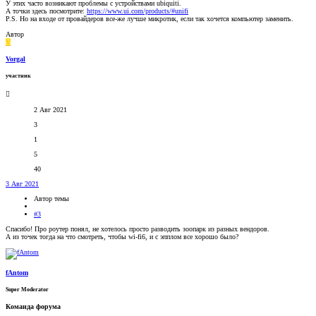
У этих часто возникают проблемы с устройствами ubiquiti.
А точки здесь посмотрите:
https://www.ui.com/products/#unifi
P.S. Но на входе от провайдеров все-же лучше микротик, если так хочется компьютер заменить.
Автор
V
Vorgal
участник
2 Авг 2021
3
1
5
40
3 Авг 2021
Автор темы
#3
Спасибо! Про роутер понял, не хотелось просто разводить зоопарк из разных вендоров.
А из точек тогда на что смотреть, чтобы wi-fi6, и с эпплом все хорошо было?
fAntom
Super Moderator
Команда форума