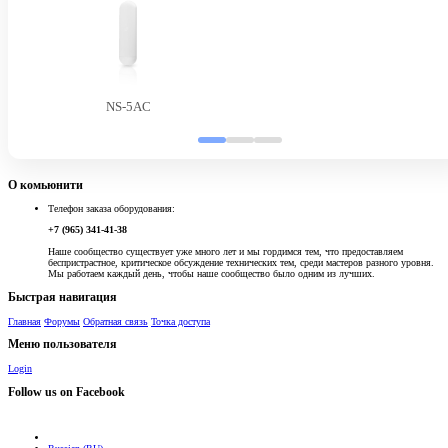
NS-5AC
О комьюнити
Телефон заказа оборудования:
+7 (965) 341-41-38
Наше сообщество существует уже много лет и мы гордимся тем, что предоставляем
беспристрастное, критическое обсуждение технических тем, среди мастеров разного уровня.
Мы работаем каждый день, чтобы наше сообщество было одним из лучших.
Быстрая навигация
Главная
Форумы
Обратная связь
Точка доступа
Меню пользователя
Login
Follow us on Facebook