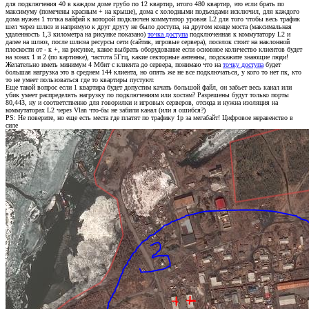
для подключения 40 в каждом доме грубо по 12 квартир, итого 480 квартир, это если брать по
максимуму (помечены красным + на крыше), дома с холодными подъездами исключил, для каждого
дома нужен 1 точка вайфай к которой подключен коммутатор уровня L2 для того чтобы весь трафик
шел через шлюз и напрямую к друг другу не было доступа, на другом конце моста (максимальная
удаленность 1,3 километра на рисунке показано)
точка доступа
подключенная к коммутатору L2 и
далее на шлюз, после шлюза ресурсы сети (сайтик, игровые сервера), поселок стоит на наклонной
плоскости от - к +, на рисунке, какое выбрать оборудование если основное количество клиентов будет
на зонах 1 и 2 (по картинке), частота 5Ггц, какие секторные антенны, подскажите знающие люди!
Желательно иметь минимум 4 Мбит с клиента до сервера, понимаю что на
точку доступа
будет
большая нагрузка это в среднем 144 клиента, но опять же не все подключаться, у кого то нет пк, кто
то не умеет пользоваться где то квартиры пустуют.
Еще такой вопрос если 1 квартира будет допустим качать большой файл, он забьет весь канал или
убик умеет распределять нагрузку по подключениям или хостам? Разрешены будут только порты
80,443, ну и соответственно для говорилки и игровых серверов, отсюда и нужна изоляция на
коммутаторах L2 через Vlan что-бы не забили канал (или я ошибся?)
PS: Не поверите, но еще есть места где платят по трафику 1р за мегабайт! Цифровое неравенство в
силе