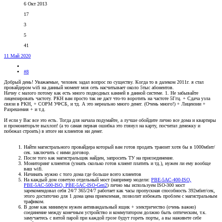
6 Окт 2013
17
3
5
41
11 Май 2020
#8
Добрый день! Уважаемые, человек задал вопрос по существу. Когда то в далеком 2011г. я стал
провайдером wifi на данный момент моя сеть насчитывает около 5тыс абонентов.
Начну с малого потому как есть много подводных камней в данной системе. 1. Не забывайте
лицензировать частоту. РКН вам просто так не даст что-то воротить на частоте 5Ггц. + Сдача узла
связи в РКН, + СОРМ УФСБ, и тд. А это нереально много денег. (Очень много!) + Лицензии +
Разрешения + и т.д.
И если у Вас все это есть. Тогда для начала подумайте, а лучше обойдите лично все дома и квартиры
и промониторьте выхлоп! (а то самая первая ошибка это глянул на карту, посчитал денежку и
побежал строить) в итоге ни клиентов ни денег.
Найти магистрального провайдера который вам готов продать транзит хотя бы в 1000мбит/
сек. заключить с ними договор.
После того как магистральщик найден, запросить ТУ на присоединение.
Мониторинг клиентов (узнать сколько готов клиент платить и тд.), нужен ли ему вообще
ваш wifi.
Начинать нужно с того дома где больше всего клиентов
На каждый дом советую отдельный мост (например модели:
PBE‑5AC‑400‑ISO,
PBE‑5AC‑500‑ISO, PBE‑5AC‑ISO‑Gen2
) лично мы используем ISO-300 мост
зарекомендовал себя 24/7 365/24/7 работает как часы пропускная способность 392мбит/сек,
этого достаточно для 1 дома цена приемлемая, позволит избежать проблем с магистральным
трафиком.
В доме как минимум нужен антивандальный ящик + электричество (очень важно)
соединение между конечным устройство и коммутатором должно быть оптическим, т.к.
замучаетесь с витой парой при каждой грозе будут гореть порты, а вы наживете себе