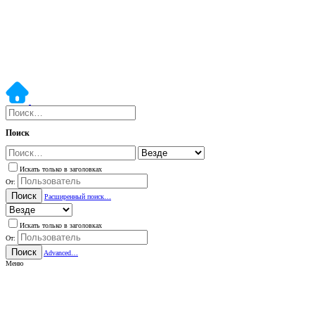
Поиск
Искать только в заголовках
От:
Поиск
Расширенный поиск…
Искать только в заголовках
От:
Поиск
Advanced…
Меню