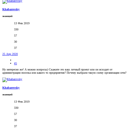
Khabarovsky
знающий
13 Фев 2019
330
57
30
37
25 Апр 2020
#5
Ну интересно же! А можно вопросы) Скажите это ваш личный проект или он исходит от
администрации поселка или какого то предприятия? Почему выбрали такую схему организации сети?
Khabarovsky
знающий
13 Фев 2019
330
57
30
37