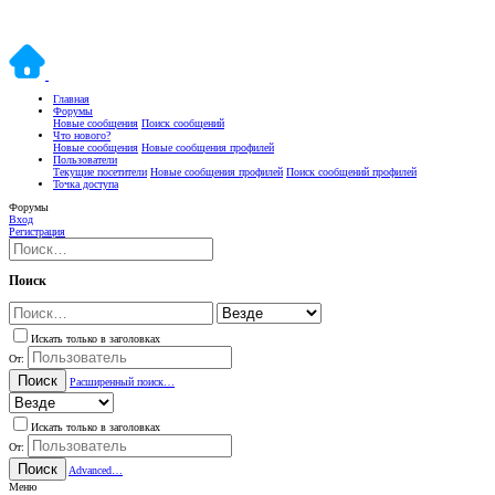
Главная
Форумы
Новые сообщения
Поиск сообщений
Что нового?
Новые сообщения
Новые сообщения профилей
Пользователи
Текущие посетители
Новые сообщения профилей
Поиск сообщений профилей
Точка доступа
Форумы
Вход
Регистрация
Поиск
Искать только в заголовках
От:
Поиск
Расширенный поиск…
Искать только в заголовках
От:
Поиск
Advanced…
Меню