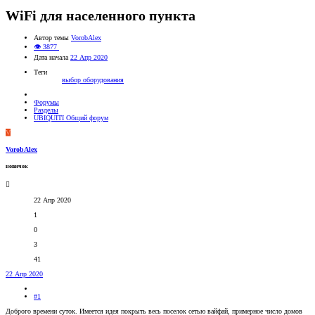
WiFi для населенного пункта
Автор темы
VorobAlex
👁 3877
Дата начала
22 Апр 2020
Теги
выбор оборудования
Форумы
Разделы
UBIQUITI Общий форум
V
VorobAlex
новичок
22 Апр 2020
1
0
3
41
22 Апр 2020
#1
Доброго времени суток. Имеется идея покрыть весь поселок сетью вайфай, примерное число домов