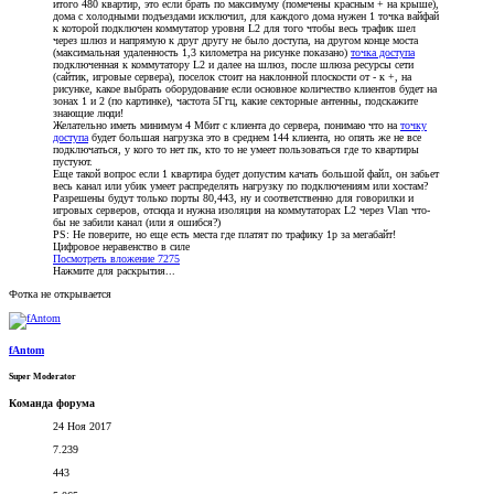
итого 480 квартир, это если брать по максимуму (помечены красным + на крыше),
дома с холодными подъездами исключил, для каждого дома нужен 1 точка вайфай
к которой подключен коммутатор уровня L2 для того чтобы весь трафик шел
через шлюз и напрямую к друг другу не было доступа, на другом конце моста
(максимальная удаленность 1,3 километра на рисунке показано)
точка доступа
подключенная к коммутатору L2 и далее на шлюз, после шлюза ресурсы сети
(сайтик, игровые сервера), поселок стоит на наклонной плоскости от - к +, на
рисунке, какое выбрать оборудование если основное количество клиентов будет на
зонах 1 и 2 (по картинке), частота 5Ггц, какие секторные антенны, подскажите
знающие люди!
Желательно иметь минимум 4 Мбит с клиента до сервера, понимаю что на
точку
доступа
будет большая нагрузка это в среднем 144 клиента, но опять же не все
подключаться, у кого то нет пк, кто то не умеет пользоваться где то квартиры
пустуют.
Еще такой вопрос если 1 квартира будет допустим качать большой файл, он забьет
весь канал или убик умеет распределять нагрузку по подключениям или хостам?
Разрешены будут только порты 80,443, ну и соответственно для говорилки и
игровых серверов, отсюда и нужна изоляция на коммутаторах L2 через Vlan что-
бы не забили канал (или я ошибся?)
PS: Не поверите, но еще есть места где платят по трафику 1р за мегабайт!
Цифровое неравенство в силе
Посмотреть вложение 7275
Нажмите для раскрытия...
Фотка не открывается
fAntom
Super Moderator
Команда форума
24 Ноя 2017
7.239
443