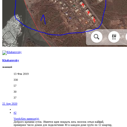
Khabarovsky
знающий
13 Фев 2019
330
57
30
37
22 Апр 2020
#2
VorobAlex написал(а):
Доброго времени суток. Имеется идея покрыть весь поселок сетью вайфай,
примерное число домов для подключения 40 в каждом доме грубо по 12 квартир,