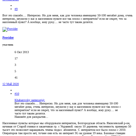
#9
Вот это спасибо.... Интересно. Но для меня, как для человека имеющему 50-100 мегабит дома, очень
интересно, неужели у вас в населенном пункте все так плохо с интернетом? если не секрет, что за
населенный пункт? А вообще, жму руку.... не часто тут таким делятся.
Provider
участник
6 Окт 2013
17
3
5
41
12 Май 2020
#10
Khabarovsky написал(а):
Вот это спасибо.... Интересно. Но для меня, как для человека имеющему 50-100
мегабит дома, очень интересно, неужели у вас в населенном пункте все так плохо с
интернетом? если не секрет, что за населенный пункт? А вообще, жму руку.... не
часто тут таким делятся.
Нажмите для раскрытия...
Населенные пункты которые мы оборудовали интернетом, Белгородская область Яковлевский р-он,
начиная от Старой глинки и заканчивая гр. с Украиной. около 10 деревень численность примерно 50
тысяч это позволяет наращивать темпы подкл. абонентов. С интернетом все было плохо с 2010.
Операторов там просто нет, точнее они есть но интернет 3G на уровне 19 века. Базовые станции