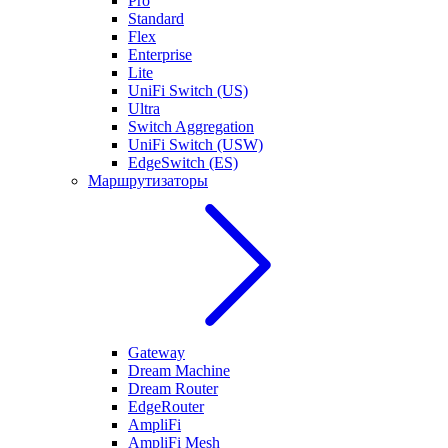
Pro
Standard
Flex
Enterprise
Lite
UniFi Switch (US)
Ultra
Switch Aggregation
UniFi Switch (USW)
EdgeSwitch (ES)
Маршрутизаторы
Gateway
Dream Machine
Dream Router
EdgeRouter
AmpliFi
AmpliFi Mesh