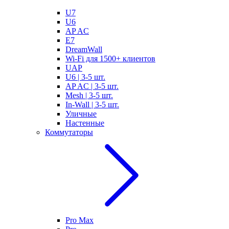
U7
U6
AP AC
E7
DreamWall
Wi-Fi для 1500+ клиентов
UAP
U6 | 3-5 шт.
AP AC | 3-5 шт.
Mesh | 3-5 шт.
In-Wall | 3-5 шт.
Уличные
Настенные
Коммутаторы
Pro Max