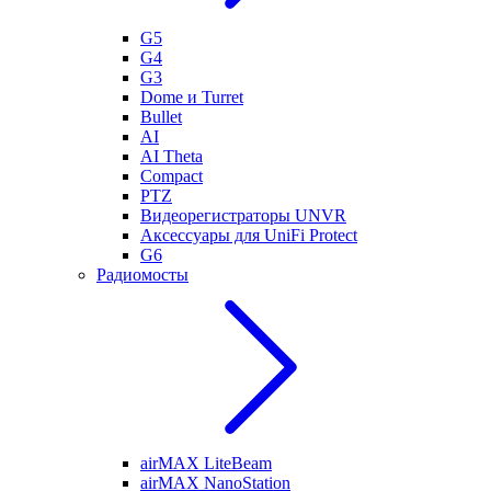
G5
G4
G3
Dome и Turret
Bullet
AI
AI Theta
Compact
PTZ
Видеорегистраторы UNVR
Аксессуары для UniFi Protect
G6
Радиомосты
airMAX LiteBeam
airMAX NanoStation