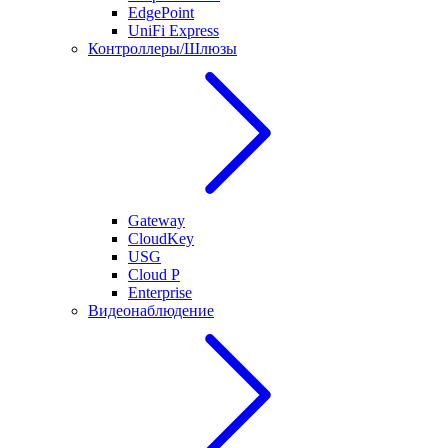
EdgePoint
UniFi Express
Контроллеры/Шлюзы
Gateway
CloudKey
USG
Cloud P
Enterprise
Видеонаблюдение