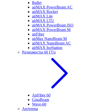
Bullet
airMAX PowerBeam AC
airMAX Rocket
airMAX Lite
airMAX LTU
airMAX PowerBeam ISO
airMAX PowerBeam M
airFiber
airMax NanoBeam M
airMAX NanoBeam AC
airMAX IsoStation
Радиомосты 60 ГГц
AirFiber 60
GigaBeam
Wave-60
Антенны