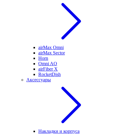
airMax Omni
airMax Sector
Horn
Omni AO
airFiber X
RocketDish
Аксессуары
Накладки и корпуса