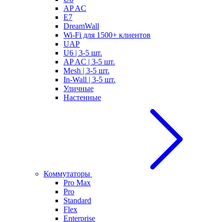
AP AC
E7
DreamWall
Wi-Fi для 1500+ клиентов
UAP
U6 | 3-5 шт.
AP AC | 3-5 шт.
Mesh | 3-5 шт.
In-Wall | 3-5 шт.
Уличные
Настенные
Коммутаторы
Pro Max
Pro
Standard
Flex
Enterprise