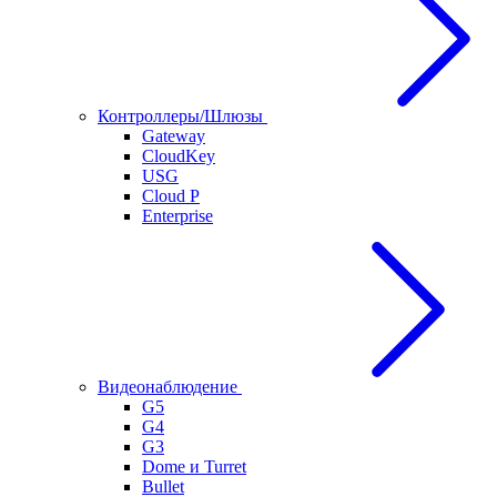
Контроллеры/Шлюзы
Gateway
CloudKey
USG
Cloud P
Enterprise
Видеонаблюдение
G5
G4
G3
Dome и Turret
Bullet