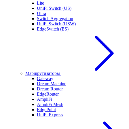
Lite
UniFi Switch (US)
Ultra
Switch Aggregation
UniFi Switch (USW)
EdgeSwitch (ES)
Маршрутизаторы
Gateway
Dream Machine
Dream Router
EdgeRouter
AmpliFi
AmpliFi Mesh
EdgePoint
UniFi Express