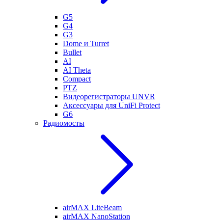
G5
G4
G3
Dome и Turret
Bullet
AI
AI Theta
Compact
PTZ
Видеорегистраторы UNVR
Аксессуары для UniFi Protect
G6
Радиомосты
airMAX LiteBeam
airMAX NanoStation