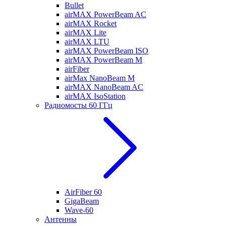
Bullet
airMAX PowerBeam AC
airMAX Rocket
airMAX Lite
airMAX LTU
airMAX PowerBeam ISO
airMAX PowerBeam M
airFiber
airMax NanoBeam M
airMAX NanoBeam AC
airMAX IsoStation
Радиомосты 60 ГГц
AirFiber 60
GigaBeam
Wave-60
Антенны