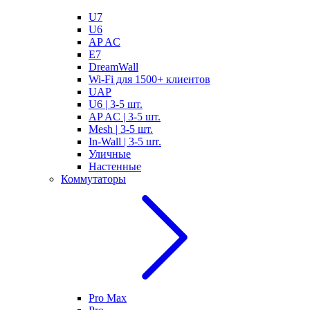
U7
U6
AP AC
E7
DreamWall
Wi-Fi для 1500+ клиентов
UAP
U6 | 3-5 шт.
AP AC | 3-5 шт.
Mesh | 3-5 шт.
In-Wall | 3-5 шт.
Уличные
Настенные
Коммутаторы
Pro Max