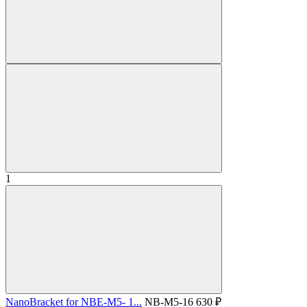
1
NanoBracket for NBE-M5- 1...
NB-M5-16
630 ₽