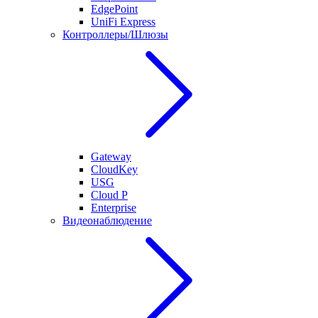
EdgePoint
UniFi Express
Контроллеры/Шлюзы
Gateway
CloudKey
USG
Cloud P
Enterprise
Видеонаблюдение