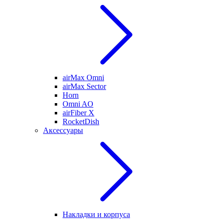
airMax Omni
airMax Sector
Horn
Omni AO
airFiber X
RocketDish
Аксессуары
Накладки и корпуса