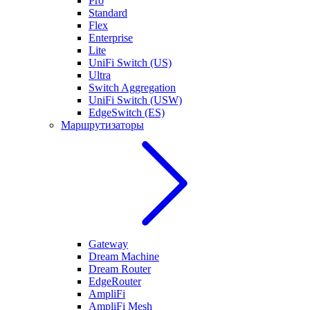
Pro
Standard
Flex
Enterprise
Lite
UniFi Switch (US)
Ultra
Switch Aggregation
UniFi Switch (USW)
EdgeSwitch (ES)
Маршрутизаторы
Gateway
Dream Machine
Dream Router
EdgeRouter
AmpliFi
AmpliFi Mesh