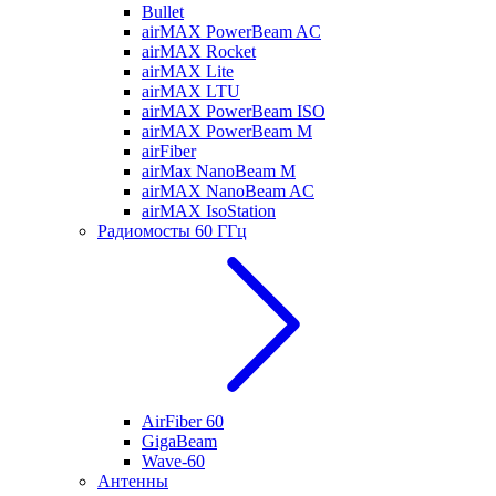
Bullet
airMAX PowerBeam AC
airMAX Rocket
airMAX Lite
airMAX LTU
airMAX PowerBeam ISO
airMAX PowerBeam M
airFiber
airMax NanoBeam M
airMAX NanoBeam AC
airMAX IsoStation
Радиомосты 60 ГГц
AirFiber 60
GigaBeam
Wave-60
Антенны