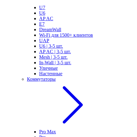
U7
U6
AP AC
E7
DreamWall
Wi-Fi для 1500+ клиентов
UAP
U6 | 3-5 шт.
AP AC | 3-5 шт.
Mesh | 3-5 шт.
In-Wall | 3-5 шт.
Уличные
Настенные
Коммутаторы
Pro Max