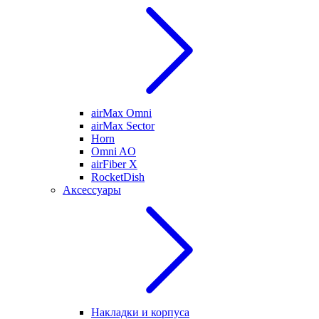
airMax Omni
airMax Sector
Horn
Omni AO
airFiber X
RocketDish
Аксессуары
Накладки и корпуса