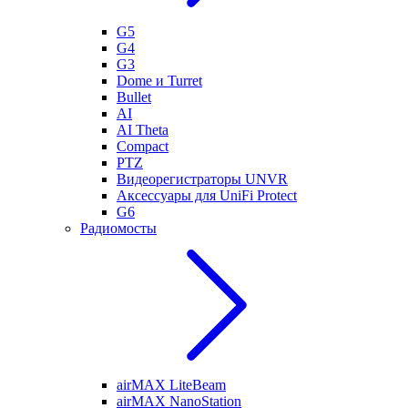
G5
G4
G3
Dome и Turret
Bullet
AI
AI Theta
Compact
PTZ
Видеорегистраторы UNVR
Аксессуары для UniFi Protect
G6
Радиомосты
airMAX LiteBeam
airMAX NanoStation