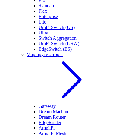
Pro
Standard
Flex
Enterprise
Lite
UniFi Switch (US)
Ultra
Switch Aggregation
UniFi Switch (USW)
EdgeSwitch (ES)
Маршрутизаторы
Gateway
Dream Machine
Dream Router
EdgeRouter
AmpliFi
AmpliFi Mesh