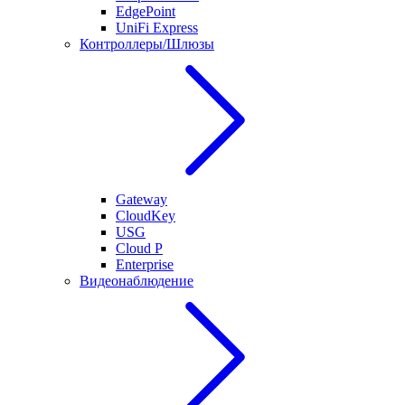
EdgePoint
UniFi Express
Контроллеры/Шлюзы
Gateway
CloudKey
USG
Cloud P
Enterprise
Видеонаблюдение