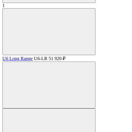
1
U6 Long Range
U6-LR
51 920 ₽