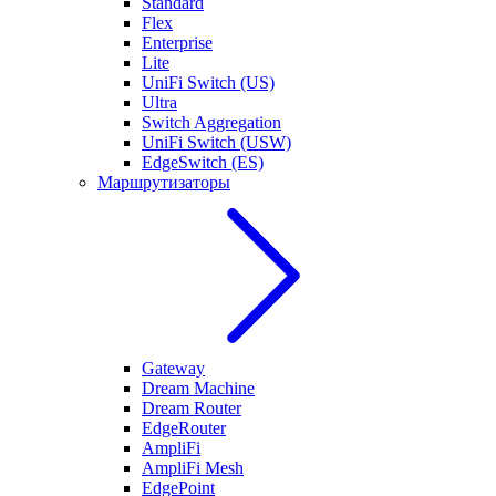
Standard
Flex
Enterprise
Lite
UniFi Switch (US)
Ultra
Switch Aggregation
UniFi Switch (USW)
EdgeSwitch (ES)
Маршрутизаторы
Gateway
Dream Machine
Dream Router
EdgeRouter
AmpliFi
AmpliFi Mesh
EdgePoint