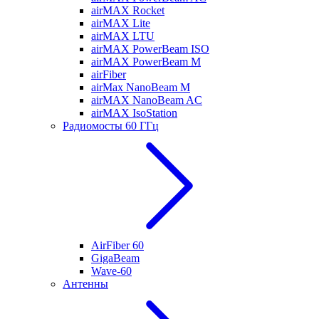
airMAX Rocket
airMAX Lite
airMAX LTU
airMAX PowerBeam ISO
airMAX PowerBeam M
airFiber
airMax NanoBeam M
airMAX NanoBeam AC
airMAX IsoStation
Радиомосты 60 ГГц
AirFiber 60
GigaBeam
Wave-60
Антенны