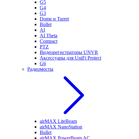
G5
G4
G3
Dome и Turret
Bullet
AI
AI Theta
Compact
PTZ
Видеорегистраторы UNVR
Аксессуары для UniFi Protect
G6
Радиомосты
airMAX LiteBeam
airMAX NanoStation
Bullet
airMAX PowerBeam AC