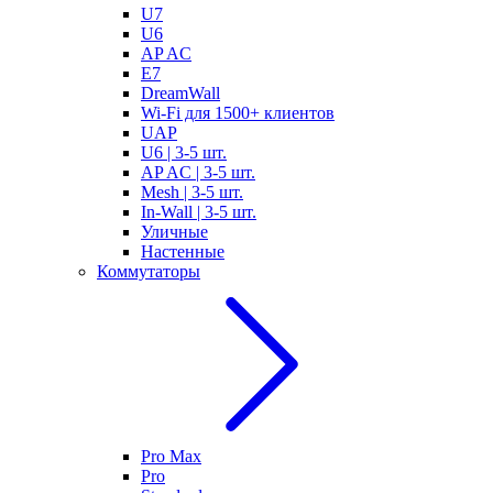
U7
U6
AP AC
E7
DreamWall
Wi-Fi для 1500+ клиентов
UAP
U6 | 3-5 шт.
AP AC | 3-5 шт.
Mesh | 3-5 шт.
In-Wall | 3-5 шт.
Уличные
Настенные
Коммутаторы
Pro Max
Pro