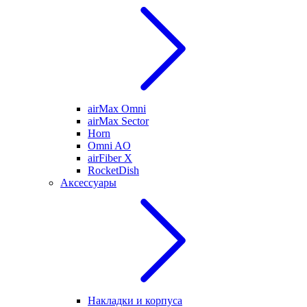
airMax Omni
airMax Sector
Horn
Omni AO
airFiber X
RocketDish
Аксессуары
Накладки и корпуса