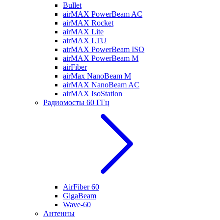
Bullet
airMAX PowerBeam AC
airMAX Rocket
airMAX Lite
airMAX LTU
airMAX PowerBeam ISO
airMAX PowerBeam M
airFiber
airMax NanoBeam M
airMAX NanoBeam AC
airMAX IsoStation
Радиомосты 60 ГГц
AirFiber 60
GigaBeam
Wave-60
Антенны