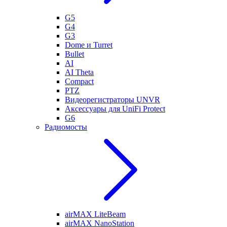
G5
G4
G3
Dome и Turret
Bullet
AI
AI Theta
Compact
PTZ
Видеорегистраторы UNVR
Аксессуары для UniFi Protect
G6
Радиомосты
airMAX LiteBeam
airMAX NanoStation