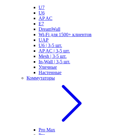
U7
U6
AP AC
E7
DreamWall
Wi-Fi для 1500+ клиентов
UAP
U6 | 3-5 шт.
AP AC | 3-5 шт.
Mesh | 3-5 шт.
In-Wall | 3-5 шт.
Уличные
Настенные
Коммутаторы
Pro Max