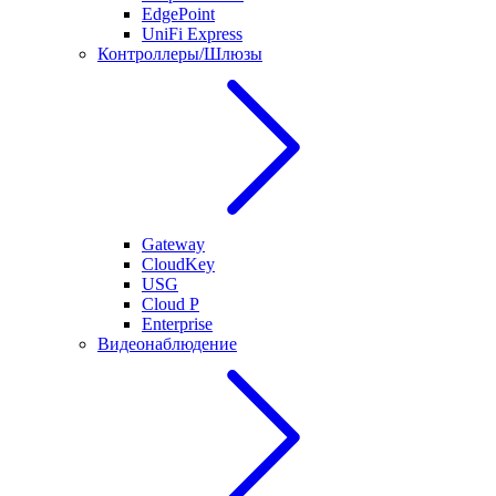
EdgePoint
UniFi Express
Контроллеры/Шлюзы
Gateway
CloudKey
USG
Cloud P
Enterprise
Видеонаблюдение