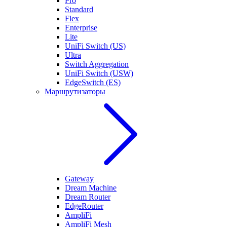
Pro
Standard
Flex
Enterprise
Lite
UniFi Switch (US)
Ultra
Switch Aggregation
UniFi Switch (USW)
EdgeSwitch (ES)
Маршрутизаторы
Gateway
Dream Machine
Dream Router
EdgeRouter
AmpliFi
AmpliFi Mesh