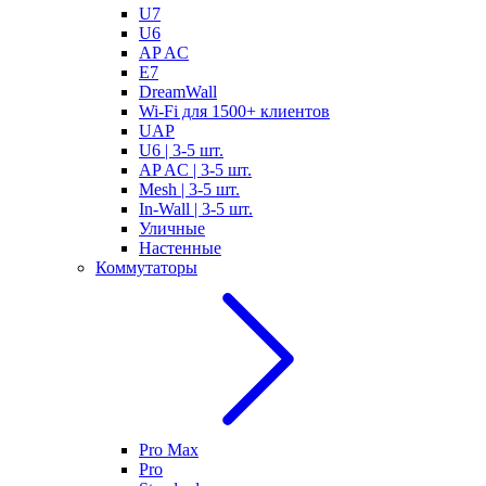
U7
U6
AP AC
E7
DreamWall
Wi-Fi для 1500+ клиентов
UAP
U6 | 3-5 шт.
AP AC | 3-5 шт.
Mesh | 3-5 шт.
In-Wall | 3-5 шт.
Уличные
Настенные
Коммутаторы
Pro Max
Pro