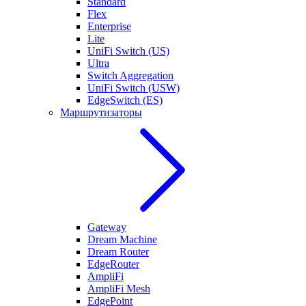
Standard
Flex
Enterprise
Lite
UniFi Switch (US)
Ultra
Switch Aggregation
UniFi Switch (USW)
EdgeSwitch (ES)
Маршрутизаторы
Gateway
Dream Machine
Dream Router
EdgeRouter
AmpliFi
AmpliFi Mesh
EdgePoint