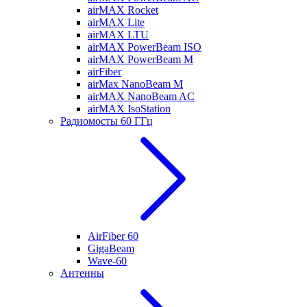
airMAX Rocket
airMAX Lite
airMAX LTU
airMAX PowerBeam ISO
airMAX PowerBeam M
airFiber
airMax NanoBeam M
airMAX NanoBeam AC
airMAX IsoStation
Радиомосты 60 ГГц
AirFiber 60
GigaBeam
Wave-60
Антенны