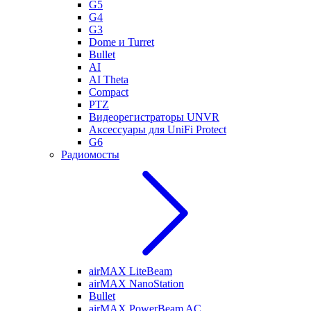
G5
G4
G3
Dome и Turret
Bullet
AI
AI Theta
Compact
PTZ
Видеорегистраторы UNVR
Аксессуары для UniFi Protect
G6
Радиомосты
airMAX LiteBeam
airMAX NanoStation
Bullet
airMAX PowerBeam AC