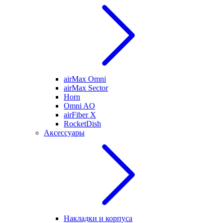
airMax Omni
airMax Sector
Horn
Omni AO
airFiber X
RocketDish
Аксессуары
Накладки и корпуса