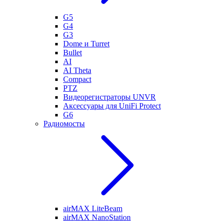
G5
G4
G3
Dome и Turret
Bullet
AI
AI Theta
Compact
PTZ
Видеорегистраторы UNVR
Аксессуары для UniFi Protect
G6
Радиомосты
airMAX LiteBeam
airMAX NanoStation