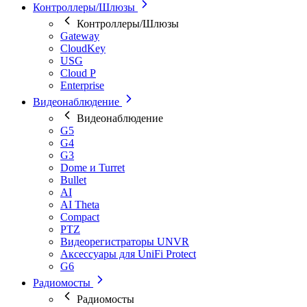
Контроллеры/Шлюзы
Контроллеры/Шлюзы
Gateway
CloudKey
USG
Cloud P
Enterprise
Видеонаблюдение
Видеонаблюдение
G5
G4
G3
Dome и Turret
Bullet
AI
AI Theta
Compact
PTZ
Видеорегистраторы UNVR
Аксессуары для UniFi Protect
G6
Радиомосты
Радиомосты