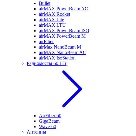
Bullet
airMAX PowerBeam AC
airMAX Rocket
airMAX Lite
airMAX LTU
airMAX PowerBeam ISO
airMAX PowerBeam M
airFiber
airMax NanoBeam M
airMAX NanoBeam AC
airMAX IsoStation
Радиомосты 60 ГГц
AirFiber 60
GigaBeam
Wave-60
Антенны