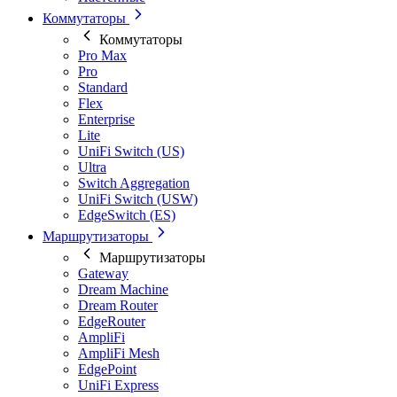
Коммутаторы
Коммутаторы
Pro Max
Pro
Standard
Flex
Enterprise
Lite
UniFi Switch (US)
Ultra
Switch Aggregation
UniFi Switch (USW)
EdgeSwitch (ES)
Маршрутизаторы
Маршрутизаторы
Gateway
Dream Machine
Dream Router
EdgeRouter
AmpliFi
AmpliFi Mesh
EdgePoint
UniFi Express