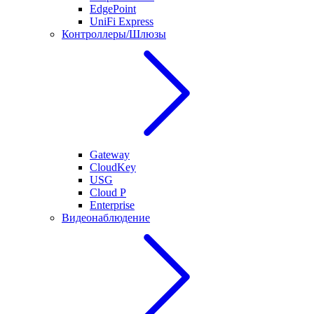
EdgePoint
UniFi Express
Контроллеры/Шлюзы
Gateway
CloudKey
USG
Cloud P
Enterprise
Видеонаблюдение