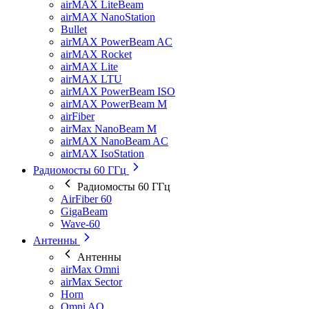
airMAX LiteBeam
airMAX NanoStation
Bullet
airMAX PowerBeam AC
airMAX Rocket
airMAX Lite
airMAX LTU
airMAX PowerBeam ISO
airMAX PowerBeam M
airFiber
airMax NanoBeam M
airMAX NanoBeam AC
airMAX IsoStation
Радиомосты 60 ГГц
Радиомосты 60 ГГц
AirFiber 60
GigaBeam
Wave-60
Антенны
Антенны
airMax Omni
airMax Sector
Horn
Omni AO