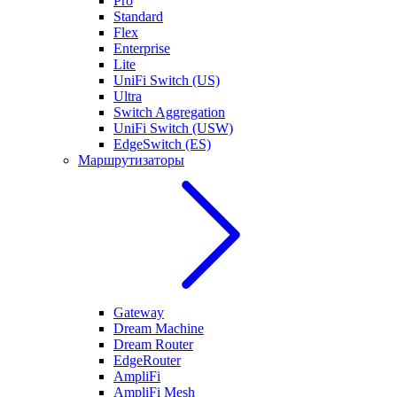
Pro
Standard
Flex
Enterprise
Lite
UniFi Switch (US)
Ultra
Switch Aggregation
UniFi Switch (USW)
EdgeSwitch (ES)
Маршрутизаторы
Gateway
Dream Machine
Dream Router
EdgeRouter
AmpliFi
AmpliFi Mesh