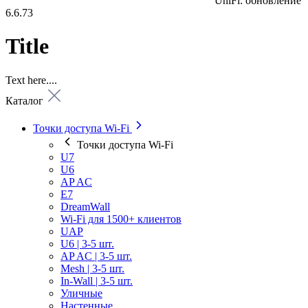
UniFi: обновление
6.6.73
Title
Text here....
Каталог
Точки доступа Wi-Fi
Точки доступа Wi-Fi
U7
U6
AP AC
E7
DreamWall
Wi-Fi для 1500+ клиентов
UAP
U6 | 3-5 шт.
AP AC | 3-5 шт.
Mesh | 3-5 шт.
In-Wall | 3-5 шт.
Уличные
Настенные