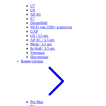
U7
U6
AP AC
E7
DreamWall
Wi-Fi для 1500+ клиентов
UAP
U6 | 3-5 шт.
AP AC | 3-5 шт.
Mesh | 3-5 шт.
In-Wall | 3-5 шт.
Уличные
Настенные
Коммутаторы
Pro Max