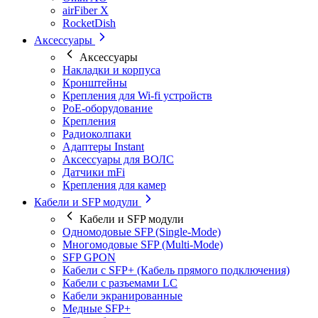
airFiber X
RocketDish
Аксессуары
Аксессуары
Накладки и корпуса
Кронштейны
Крепления для Wi-fi устройств
РоЕ-оборудование
Крепления
Радиоколпаки
Адаптеры Instant
Аксессуары для ВОЛС
Датчики mFi
Крепления для камер
Кабели и SFP модули
Кабели и SFP модули
Одномодовые SFP (Single-Mode)
Многомодовые SFP (Multi-Mode)
SFP GPON
Кабели с SFP+ (Кабель прямого подключения)
Кабели с разъемами LC
Кабели экранированные
Медные SFP+