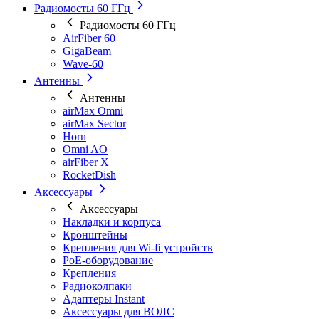
Радиомосты 60 ГГц
Радиомосты 60 ГГц
AirFiber 60
GigaBeam
Wave-60
Антенны
Антенны
airMax Omni
airMax Sector
Horn
Omni AO
airFiber X
RocketDish
Аксессуары
Аксессуары
Накладки и корпуса
Кронштейны
Крепления для Wi-fi устройств
РоЕ-оборудование
Крепления
Радиоколпаки
Адаптеры Instant
Аксессуары для ВОЛС