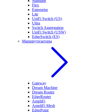
Standard
Flex
Enterprise
Lite
UniFi Switch (US)
Ultra
Switch Aggregation
UniFi Switch (USW)
EdgeSwitch (ES)
Маршрутизаторы
Gateway
Dream Machine
Dream Router
EdgeRouter
AmpliFi
AmpliFi Mesh
EdgePoint