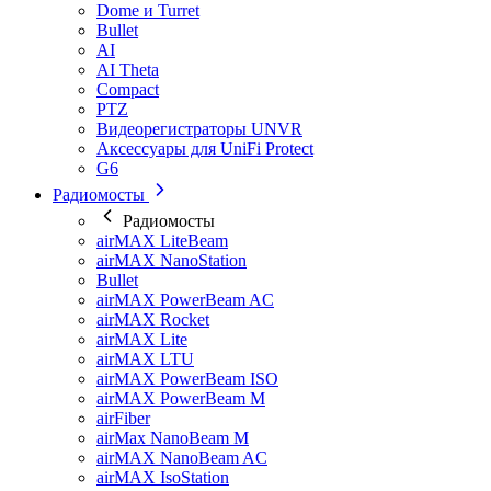
Dome и Turret
Bullet
AI
AI Theta
Compact
PTZ
Видеорегистраторы UNVR
Аксессуары для UniFi Protect
G6
Радиомосты
Радиомосты
airMAX LiteBeam
airMAX NanoStation
Bullet
airMAX PowerBeam AC
airMAX Rocket
airMAX Lite
airMAX LTU
airMAX PowerBeam ISO
airMAX PowerBeam M
airFiber
airMax NanoBeam M
airMAX NanoBeam AC
airMAX IsoStation