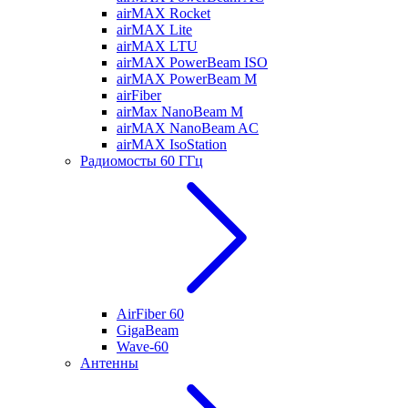
airMAX Rocket
airMAX Lite
airMAX LTU
airMAX PowerBeam ISO
airMAX PowerBeam M
airFiber
airMax NanoBeam M
airMAX NanoBeam AC
airMAX IsoStation
Радиомосты 60 ГГц
AirFiber 60
GigaBeam
Wave-60
Антенны