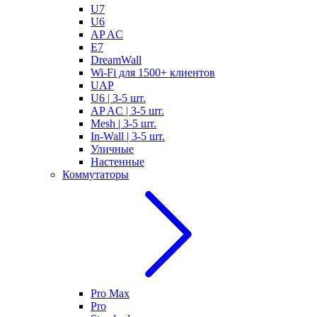
U7
U6
AP AC
E7
DreamWall
Wi-Fi для 1500+ клиентов
UAP
U6 | 3-5 шт.
AP AC | 3-5 шт.
Mesh | 3-5 шт.
In-Wall | 3-5 шт.
Уличные
Настенные
Коммутаторы
Pro Max
Pro