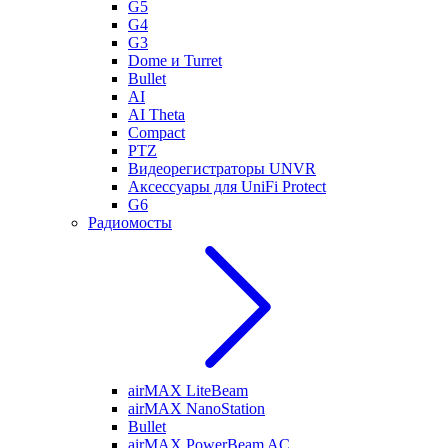
G5
G4
G3
Dome и Turret
Bullet
AI
AI Theta
Compact
PTZ
Видеорегистраторы UNVR
Аксессуары для UniFi Protect
G6
Радиомосты
airMAX LiteBeam
airMAX NanoStation
Bullet
airMAX PowerBeam AC