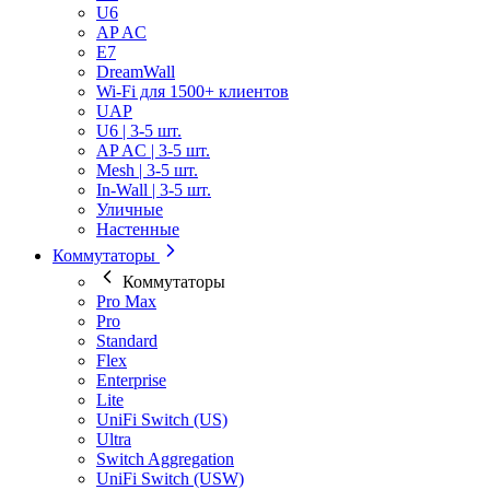
U6
AP AC
E7
DreamWall
Wi-Fi для 1500+ клиентов
UAP
U6 | 3-5 шт.
AP AC | 3-5 шт.
Mesh | 3-5 шт.
In-Wall | 3-5 шт.
Уличные
Настенные
Коммутаторы
Коммутаторы
Pro Max
Pro
Standard
Flex
Enterprise
Lite
UniFi Switch (US)
Ultra
Switch Aggregation
UniFi Switch (USW)