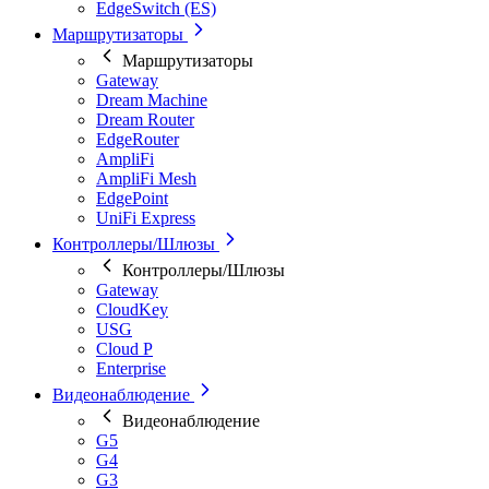
EdgeSwitch (ES)
Маршрутизаторы
Маршрутизаторы
Gateway
Dream Machine
Dream Router
EdgeRouter
AmpliFi
AmpliFi Mesh
EdgePoint
UniFi Express
Контроллеры/Шлюзы
Контроллеры/Шлюзы
Gateway
CloudKey
USG
Cloud P
Enterprise
Видеонаблюдение
Видеонаблюдение
G5
G4
G3