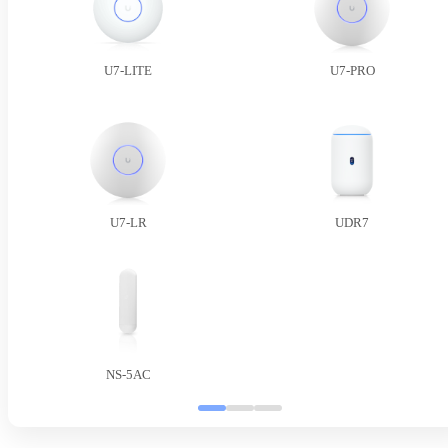
U7-LITE
U7-PRO
U7-LR
UDR7
NS-5AC