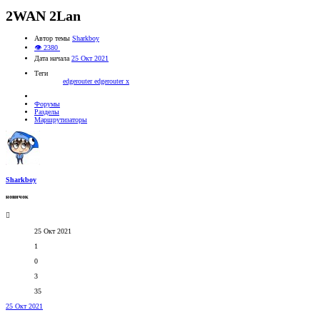
2WAN 2Lan
Автор темы
Sharkboy
👁 2380
Дата начала
25 Окт 2021
Теги
edgerouter
edgerouter x
Форумы
Разделы
Маршрутизаторы
Sharkboy
новичок
25 Окт 2021
1
0
3
35
25 Окт 2021