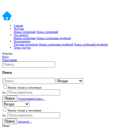
Главная
Форумы
Новые сообщения
Поиск сообщений
Что нового?
Новые сообщения
Новые сообщения профилей
Пользователи
Текущие посетители
Новые сообщения профилей
Поиск сообщений профилей
Точка доступа
Форумы
Вход
Регистрация
Поиск
Искать только в заголовках
От:
Поиск
Расширенный поиск…
Искать только в заголовках
От:
Поиск
Advanced…
Меню