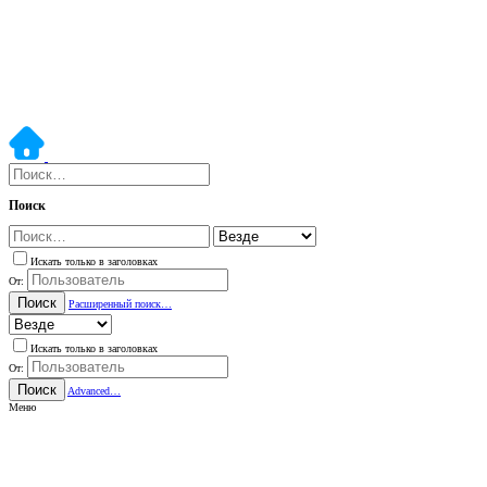
Поиск
Искать только в заголовках
От:
Поиск
Расширенный поиск…
Искать только в заголовках
От:
Поиск
Advanced…
Меню