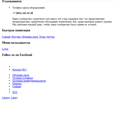
О комьюнити
Телефон заказа оборудования:
+7 (965) 341-41-38
Наше сообщество существует уже много лет и мы гордимся тем, что предоставляем
беспристрастное, критическое обсуждение технических тем, среди мастеров разного уровня.
Мы работаем каждый день, чтобы наше сообщество было одним из лучших.
Быстрая навигация
Главная
Форумы
Обратная связь
Точка доступа
Меню пользователя
Login
Follow us on Facebook
Russian (RU)
Обратная связь
Условия и правила
Политика конфиденциальности
Помощь
Главная
RSS
Сверху
Снизу