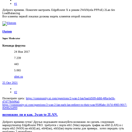
#1
Доброго времени. Помогите настроить EdgeRouter X в режим 2WAN(оба PPPoE) 2Lan без
LoadBalancing
Все клиенты первой локалки должны видеть клиентов второй локалки
fAntom
Super Moderator
Команда форума
24 Ноя 2017
7.239
443
5.065
ubnt.su
25 Окт 2021
#2
Посмотрите здесь:
https://community.ui.com/questions/2-wan-2-lan/baa1d509-ddfd-4f6a-be5b-
d7d778cb96a5
https://community.ui.com/questions/2-wan-2-lan-each-lan-redirect-to-their-wan/95ff6abc-1b7d-4983-9017-
f6f9fbcbdf99
возможно ли и как. 2wan to 2LAN.
Доброго времени суток! Друзья подскажите пожалуйста возможно ли сделать следующее.
маршрутизатор EdgeRouter PRO. требуется с порта eth1 (Wan) передать трафик на eth0 (LAN) и с
порта eth2 (WAN) на eth3(Lan), eth4(lan), eth5(lan) порты взяты для примера.. хотел передать суть
проблемы 2 провайдера...