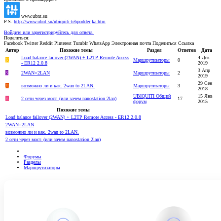
www.ubnt.su
P.S.
http://www.ubnt.su/ubiquiti-tehpodderjka.htm
Войдите или зарегистрируйтесь для ответа.
Поделиться:
Facebook
Twitter
Reddit
Pinterest
Tumblr
WhatsApp
Электронная почта
Поделиться
Ссылка
Автор
Похожие темы
Раздел
Ответов
Дата
Load balance failover (2WAN) + L2TP Remote Access
4 Дек
K
Маршрутизаторы
0
- ER12 2.0.8
2019
3 Апр
S
2WAN=2LAN
Маршрутизаторы
2
2019
29 Сен
Д
возможно ли и как. 2wan to 2LAN.
Маршрутизаторы
3
2018
UBIQUITI Общий
15 Янв
K
2 сети через мост. (или зачем nanostation 2lan)
17
форум
2015
Похожие темы
Load balance failover (2WAN) + L2TP Remote Access - ER12 2.0.8
2WAN=2LAN
возможно ли и как. 2wan to 2LAN.
2 сети через мост. (или зачем nanostation 2lan)
Форумы
Разделы
Маршрутизаторы