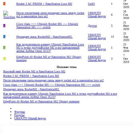
14
V
Rocket 2 AC PRISM + NanoStation Loco M2
UniFi
1
Окт
2020
28
После отключения света пропадает связь между rocket
UBIQUITI
6
Сен
m2 и nanostation loco m2
Общий форум
2020
21
Cisco vlans === Ubiquiti Rocket M5 ~~~ Ubiquiti
Q
Другое
5
Июл
Nanostation M5 === switch
2020
22
UBIQUITI
В
Пропадает связь RocketM2 - NanoStationM2.
13
Апр
Общий форум
2020
Как подключиться клиенту Ubiquiti NanoStation Loco
25
UBIQUITI
A
M2 к точке доступаRocket M2 и все направленной
1
Фев
Общий форум
антенн AirMax Omni 2G1З?
2020
7
EdgePoint r6+Rocket M2 и+Nanostation M2/ Прошу
UBIQUITI
M
3
Окт
помощи
Общий форум
2019
Похожие темы
Высокий пинг Rocket M2 и NanoStation Loco М2
Rocket 2 AC PRISM + NanoStation Loco M2
После отключения света пропадает связь между rocket m2 и nanostation loco m2
Cisco vlans === Ubiquiti Rocket M5 ~~~ Ubiquiti Nanostation M5 === switch
Пропадает связь RocketM2 - NanoStationM2.
Как подключиться клиенту Ubiquiti NanoStation Loco M2 к точке доступаRocket M2 и все
направленной антенн AirMax Omni 2G1З?
EdgePoint r6+Rocket M2 и+Nanostation M2/ Прошу помощи
Форумы
Разделы
UBIQUITI Общий форум