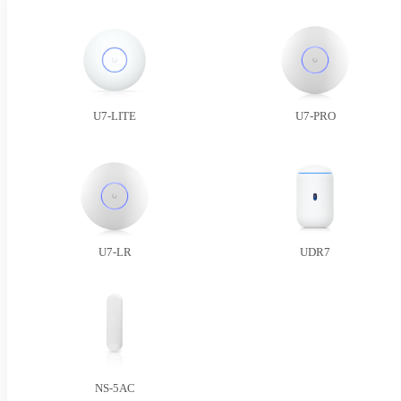
U7-LITE
U7-PRO
U7-LR
UDR7
NS-5AC