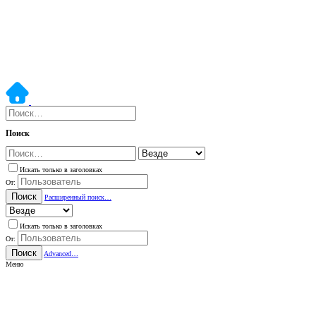
Поиск
Искать только в заголовках
От:
Поиск
Расширенный поиск…
Искать только в заголовках
От:
Поиск
Advanced…
Меню