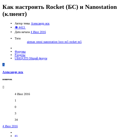
Как настроить Rocket (БС) и Nanostation
(клиент)
Автор темы
Александр нск
👁 4413
Дата начала
4 Июл 2016
Теги
airmax omni
nanostation loco m5
rocket m5
Форумы
Разделы
UBIQUITI Общий форум
А
Александр нск
новичок
4 Июл 2016
1
0
3
34
4 Июл 2016
#1