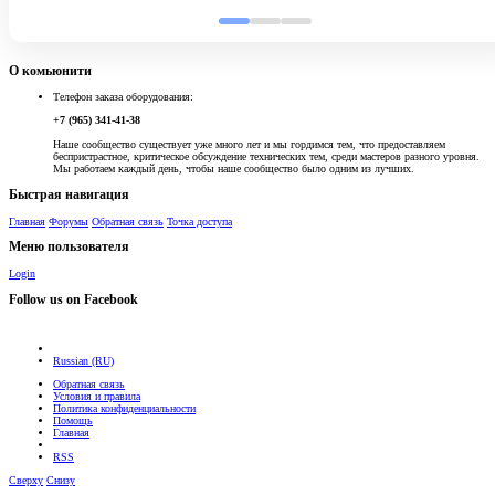
О комьюнити
Телефон заказа оборудования:
+7 (965) 341-41-38
Наше сообщество существует уже много лет и мы гордимся тем, что предоставляем
беспристрастное, критическое обсуждение технических тем, среди мастеров разного уровня.
Мы работаем каждый день, чтобы наше сообщество было одним из лучших.
Быстрая навигация
Главная
Форумы
Обратная связь
Точка доступа
Меню пользователя
Login
Follow us on Facebook
Russian (RU)
Обратная связь
Условия и правила
Политика конфиденциальности
Помощь
Главная
RSS
Сверху
Снизу