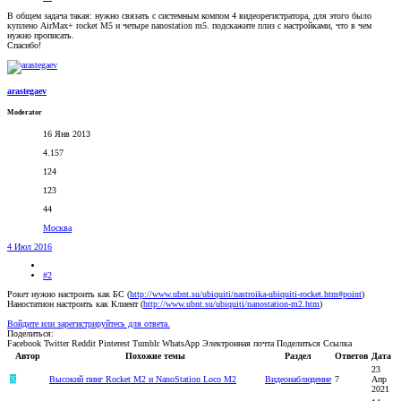
В общем задача такая: нужно связать с системным компом 4 видеорегистратора, для этого было
куплено AirMax+ rocket M5 и четыре nanostation m5. подскажите плиз с настройками, что в чем
нужно прописать.
Спасибо!
arastegaev
Moderator
16 Янв 2013
4.157
124
123
44
Москва
4 Июл 2016
#2
Рокет нужно настроить как БС (
http://www.ubnt.su/ubiquiti/nastroika-ubiquiti-rocket.htm#point
)
Наностатион настроить как Клиент (
http://www.ubnt.su/ubiquiti/nanostation-m2.htm
)
Войдите или зарегистрируйтесь для ответа.
Поделиться:
Facebook
Twitter
Reddit
Pinterest
Tumblr
WhatsApp
Электронная почта
Поделиться
Ссылка
Автор
Похожие темы
Раздел
Ответов
Дата
23
X
Высокий пинг Rocket M2 и NanoStation Loco М2
Видеонаблюдение
7
Апр
2021