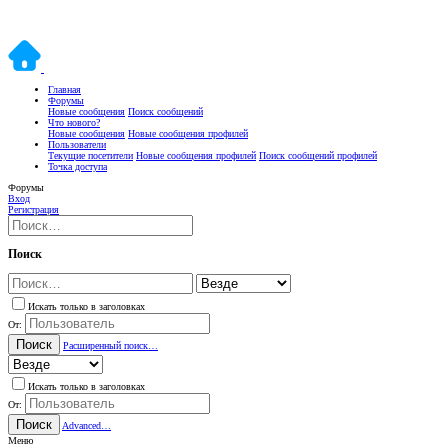
Главная
Форумы
Новые сообщения
Поиск сообщений
Что нового?
Новые сообщения
Новые сообщения профилей
Пользователи
Текущие посетители
Новые сообщения профилей
Поиск сообщений профилей
Точка доступа
Форумы
Вход
Регистрация
Поиск
Искать только в заголовках
От:
Поиск
Расширенный поиск…
Искать только в заголовках
От:
Поиск
Advanced…
Меню