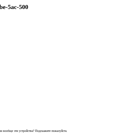
be-5ac-500
ли вообще эти устройства? Подскажите пожалуйста.