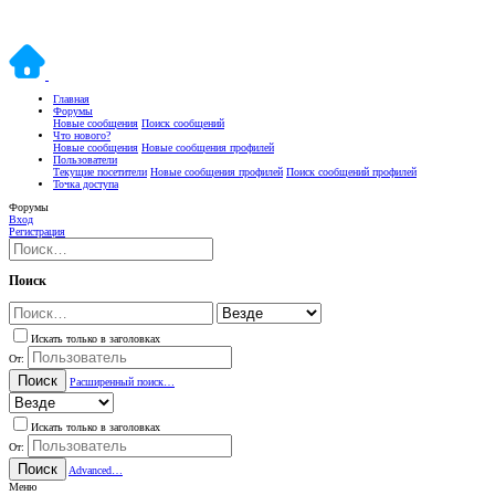
Главная
Форумы
Новые сообщения
Поиск сообщений
Что нового?
Новые сообщения
Новые сообщения профилей
Пользователи
Текущие посетители
Новые сообщения профилей
Поиск сообщений профилей
Точка доступа
Форумы
Вход
Регистрация
Поиск
Искать только в заголовках
От:
Поиск
Расширенный поиск…
Искать только в заголовках
От:
Поиск
Advanced…
Меню