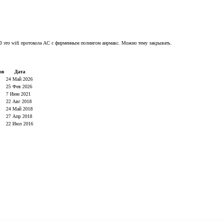
500 это wifi протокола AC с фирменным полингом аирмакс. Можно тему закрывать.
ов
Дата
24 Май 2026
25 Фев 2026
7 Июн 2021
22 Авг 2018
24 Май 2018
27 Апр 2018
22 Июл 2016