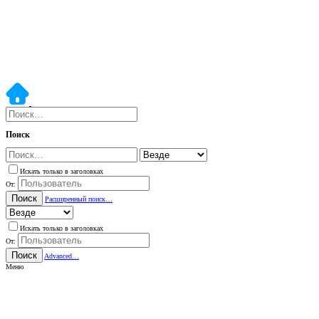
Поиск
Искать только в заголовках
От:
Поиск
Расширенный поиск…
Искать только в заголовках
От:
Поиск
Advanced…
Меню