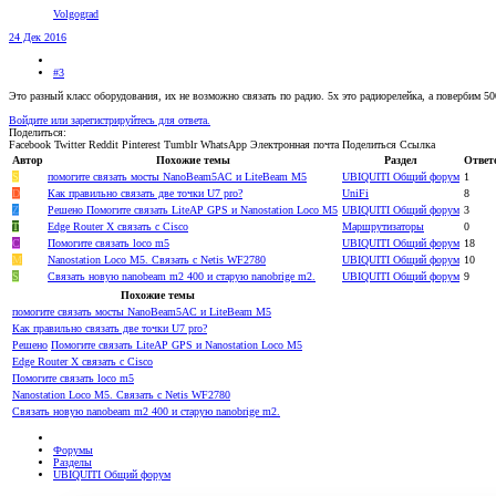
Volgograd
24 Дек 2016
#3
Это разный класс оборудования, их не возможно связать по радио. 5х это радиорелейка, а повербим 
Войдите или зарегистрируйтесь для ответа.
Поделиться:
Facebook
Twitter
Reddit
Pinterest
Tumblr
WhatsApp
Электронная почта
Поделиться
Ссылка
Автор
Похожие темы
Раздел
Ответ
S
помогите связать мосты NanoBeam5AC и LiteBeam M5
UBIQUITI Общий форум
1
D
Как правильно связать две точки U7 pro?
UniFi
8
Z
Решено
Помогите связать LiteAP GPS и Nanostation Loco M5
UBIQUITI Общий форум
3
T
Edge Router X связать с Cisco
Маршрутизаторы
0
C
Помогите связать loco m5
UBIQUITI Общий форум
18
M
Nanostation Loco M5. Связать с Netis WF2780
UBIQUITI Общий форум
10
S
Связать новую nanobeam m2 400 и старую nanobrige m2.
UBIQUITI Общий форум
9
Похожие темы
помогите связать мосты NanoBeam5AC и LiteBeam M5
Как правильно связать две точки U7 pro?
Решено
Помогите связать LiteAP GPS и Nanostation Loco M5
Edge Router X связать с Cisco
Помогите связать loco m5
Nanostation Loco M5. Связать с Netis WF2780
Связать новую nanobeam m2 400 и старую nanobrige m2.
Форумы
Разделы
UBIQUITI Общий форум