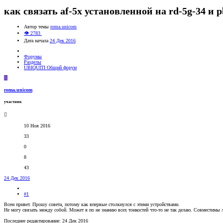
как связать af-5x установленной на rd-5g-34 и p
Автор темы
roma.unicom
👁 2783
Дата начала
24 Дек 2016
Форумы
Разделы
UBIQUITI Общий форум
R
roma.unicom
участник
10 Ноя 2016
33
0
8
43
24 Дек 2016
#1
Всем привет. Прошу совета, потому как впервые столкнулся с этими устройствами.
Не могу связать между собой. Может я по не знанию всех тонкостей что-то не так делаю. Совместимы 
Последнее редактирование:
24 Дек 2016