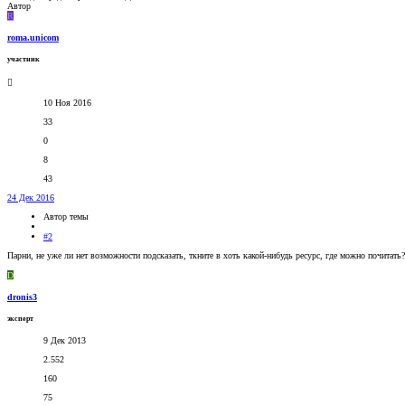
Автор
R
roma.unicom
участник
10 Ноя 2016
33
0
8
43
24 Дек 2016
Автор темы
#2
Парни, не уже ли нет возможности подсказать, ткните в хоть какой-нибудь ресурс, где можно почитать
D
dronis3
эксперт
9 Дек 2013
2.552
160
75