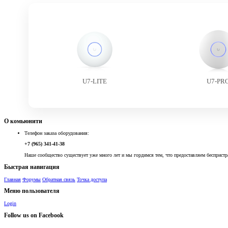
U7-LITE
U7-PR
О комьюнити
Телефон заказа оборудования:
+7 (965) 341-41-38
Наше сообщество существует уже много лет и мы гордимся тем, что предоставляем беспристр
Быстрая навигация
Главная
Форумы
Обратная связь
Точка доступа
Меню пользователя
Login
Follow us on Facebook