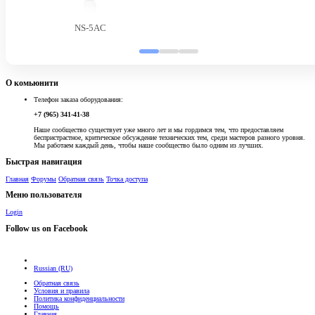
NS-5AC
О комьюнити
Телефон заказа оборудования:
+7 (965) 341-41-38
Наше сообщество существует уже много лет и мы гордимся тем, что предоставляем
беспристрастное, критическое обсуждение технических тем, среди мастеров разного уровня.
Мы работаем каждый день, чтобы наше сообщество было одним из лучших.
Быстрая навигация
Главная
Форумы
Обратная связь
Точка доступа
Меню пользователя
Login
Follow us on Facebook
Russian (RU)
Обратная связь
Условия и правила
Политика конфиденциальности
Помощь
Главная