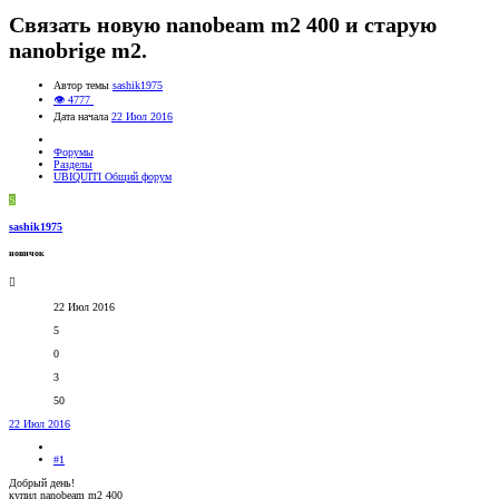
Связать новую nanobeam m2 400 и старую
nanobrige m2.
Автор темы
sashik1975
👁 4777
Дата начала
22 Июл 2016
Форумы
Разделы
UBIQUITI Общий форум
S
sashik1975
новичок
22 Июл 2016
5
0
3
50
22 Июл 2016
#1
Добрый день!
купил nanobeam m2 400