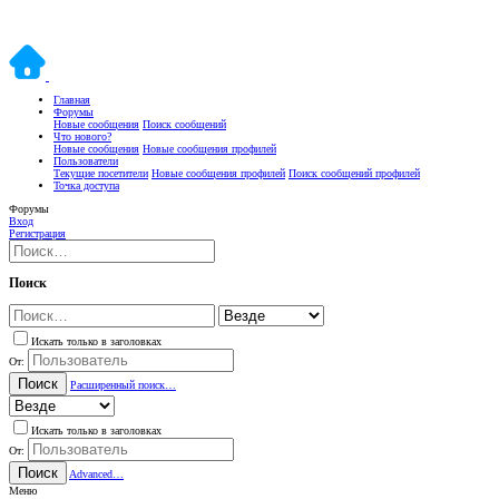
Главная
Форумы
Новые сообщения
Поиск сообщений
Что нового?
Новые сообщения
Новые сообщения профилей
Пользователи
Текущие посетители
Новые сообщения профилей
Поиск сообщений профилей
Точка доступа
Форумы
Вход
Регистрация
Поиск
Искать только в заголовках
От:
Поиск
Расширенный поиск…
Искать только в заголовках
От:
Поиск
Advanced…
Меню