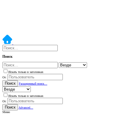
Поиск
Искать только в заголовках
От:
Поиск
Расширенный поиск…
Искать только в заголовках
От:
Поиск
Advanced…
Меню