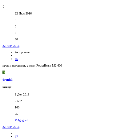
22 Июл 2016
5
0
3
50
22 Июл 2016
Автор темы
#6
прошу прощения, у меня PowerBeam M2 400
D
dronis3
эксперт
9 Дек 2013
2.552
160
75
Volgograd
22 Июл 2016
#7