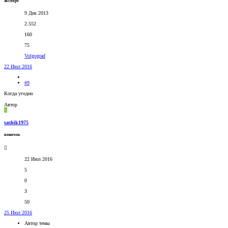
эксперт
9 Дек 2013
2.552
160
75
Volgograd
22 Июл 2016
#9
Когда угодно
Автор
S
sashik1975
новичок
22 Июл 2016
5
0
3
50
25 Июл 2016
Автор темы