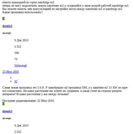
вместо вышедшей из строя nanobrige m2
теперь не могу подключить новую nanobeam m2 к оставшейся у меня второй рабочей nanobrige m2.
Вы можете помочь мне консультацией по настройке моста между nanobeam m2 и nanobrige m2.
Какие прошивки использовать?
D
dronis3
эксперт
9 Дек 2013
2.552
160
75
Volgograd
22 Июл 2016
#2
Самая новая прошивка это 5.6.8. У нанобридже м2 прошивка XM, а у нанобим м2 13 XW по идее
все совместимо. На какое расстояние вы хотите их соединить и какая стоит на стороне раздачи
интернета? И какое расстояние у вас между точками?
Последнее редактирование:
22 Июл 2016
D
dronis3
эксперт
9 Дек 2013
2.552