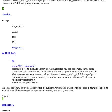
обновлю nanobrige m2 до 5,6,8 попробую. Скрины только в понедельник, т..к там нет инета. А к
nanobeam m2 400 какую прошивку поставить?
D
dronis3
эксперт
9 Дек 2013
2.552
160
75
Volgograd
22 Июл 2016
#5
sashik1975 написал(а):
расстояние 4 км, раньше между двумя nanobrige m2 все работало. затем одна
сломалась, сказали что их сняли с производства, пришлось купить nanobeam m2
400, она на стороне клиента. сейчас обновлю nanobrige m2 до 5,6,8 попробую.
Скрины только в понедельник, т..к там нет инета. А к nanobeam m2 400 какую
прошивку поставить?
Нажмите для раскрытия...
На 4 км работать нанобим 13 не будет, покупайте PowerBeam M2 и отдайте назад в магазин нанобим
13 или одевайте его на три колоровскую антенну что бы сузить луч.
Автор
S
sashik1975
новичок