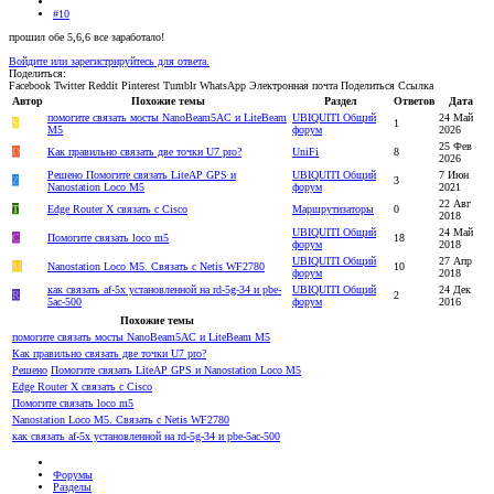
#10
прошил обе 5,6,6 все заработало!
Войдите или зарегистрируйтесь для ответа.
Поделиться:
Facebook
Twitter
Reddit
Pinterest
Tumblr
WhatsApp
Электронная почта
Поделиться
Ссылка
Автор
Похожие темы
Раздел
Ответов
Дата
помогите связать мосты NanoBeam5AC и LiteBeam
UBIQUITI Общий
24 Май
S
1
M5
форум
2026
25 Фев
D
Как правильно связать две точки U7 pro?
UniFi
8
2026
Решено
Помогите связать LiteAP GPS и
UBIQUITI Общий
7 Июн
Z
3
Nanostation Loco M5
форум
2021
22 Авг
T
Edge Router X связать с Cisco
Маршрутизаторы
0
2018
UBIQUITI Общий
24 Май
C
Помогите связать loco m5
18
форум
2018
UBIQUITI Общий
27 Апр
M
Nanostation Loco M5. Связать с Netis WF2780
10
форум
2018
как связать af-5x установленной на rd-5g-34 и pbe-
UBIQUITI Общий
24 Дек
R
2
5ac-500
форум
2016
Похожие темы
помогите связать мосты NanoBeam5AC и LiteBeam M5
Как правильно связать две точки U7 pro?
Решено
Помогите связать LiteAP GPS и Nanostation Loco M5
Edge Router X связать с Cisco
Помогите связать loco m5
Nanostation Loco M5. Связать с Netis WF2780
как связать af-5x установленной на rd-5g-34 и pbe-5ac-500
Форумы
Разделы