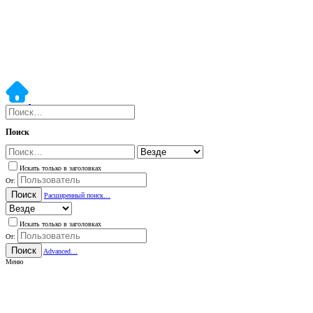
Поиск
Искать только в заголовках
От:
Поиск
Расширенный поиск…
Искать только в заголовках
От:
Поиск
Advanced…
Меню