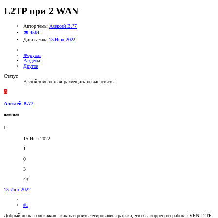
L2TP при 2 WAN
Автор темы
Алексей В.77
👁 4564
Дата начала
15 Июл 2022
Форумы
Разделы
Другое
Статус
В этой теме нельзя размещать новые ответы.
А
Алексей В.77
новичок
15 Июл 2022
1
0
3
43
15 Июл 2022
#1
Добрый день, подскажите, как настроить тегирование трафика, что бы корректно работал VPN L2TP