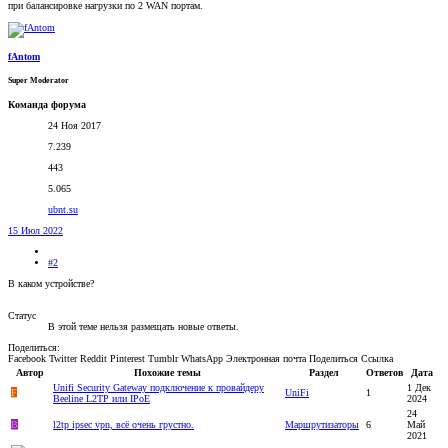
при балансировке нагрузки по 2 WAN портам.
fAntom
Super Moderator
Команда форума
24 Ноя 2017
7.239
443
5.065
ubnt.su
15 Июл 2022
#2
В каком устройстве?
Статус
В этой теме нельзя размещать новые ответы.
Поделиться:
Facebook
Twitter
Reddit
Pinterest
Tumblr
WhatsApp
Электронная почта
Поделиться
Ссылка
Автор
Похожие темы
Раздел
Ответов
Дата
Unifi Security Gateway подключение к провайдеру
1 Дек
F
UniFi
1
Beeline L2TP или IPoE
2024
24
B
l2tp ipsec vpn, всё очень грустно.
Маршрутизаторы
6
Май
2021