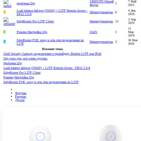
UBIQUITI Общий
7 Май
проблема l2tp
1
форум
2021
Load balance failover (2WAN) + L2TP Remote Access -
4 Дек
K
Маршрутизаторы
0
ER12 2.0.8
2019
2 Апр
EdgeRouter Pro L2TP Client
Маршрутизаторы
12
2019
11
S
Решено
Настройка l2tp
UniFi
1
Мар
2019
EdgeRouter POE: вход в сеть при подключении по
30 Ноя
G
Маршрутизаторы
3
L2TP
2016
Похожие темы
Unifi Security Gateway подключение к провайдеру Beeline L2TP или IPoE
l2tp ipsec vpn, всё очень грустно.
проблема l2tp
Load balance failover (2WAN) + L2TP Remote Access - ER12 2.0.8
EdgeRouter Pro L2TP Client
Решено
Настройка l2tp
EdgeRouter POE: вход в сеть при подключении по L2TP
Форумы
Разделы
Другое