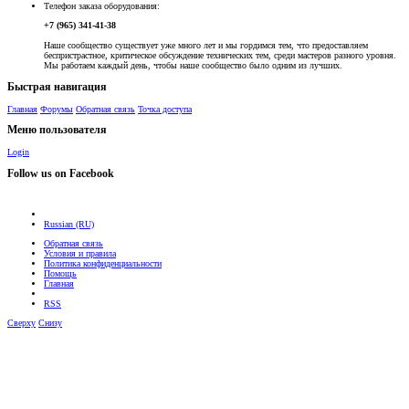
Телефон заказа оборудования:
+7 (965) 341-41-38
Наше сообщество существует уже много лет и мы гордимся тем, что предоставляем
беспристрастное, критическое обсуждение технических тем, среди мастеров разного уровня.
Мы работаем каждый день, чтобы наше сообщество было одним из лучших.
Быстрая навигация
Главная
Форумы
Обратная связь
Точка доступа
Меню пользователя
Login
Follow us on Facebook
Russian (RU)
Обратная связь
Условия и правила
Политика конфиденциальности
Помощь
Главная
RSS
Сверху
Снизу