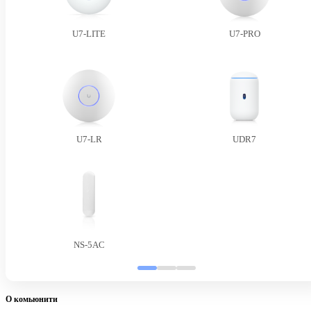
U7-LITE
U7-PRO
U7-LR
UDR7
NS-5AC
О комьюнити