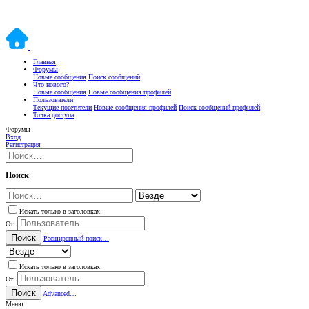
Главная
Форумы
Новые сообщения
Поиск сообщений
Что нового?
Новые сообщения
Новые сообщения профилей
Пользователи
Текущие посетители
Новые сообщения профилей
Поиск сообщений профилей
Точка доступа
Форумы
Вход
Регистрация
Поиск
Искать только в заголовках
От:
Поиск
Расширенный поиск…
Искать только в заголовках
От:
Поиск
Advanced…
Меню