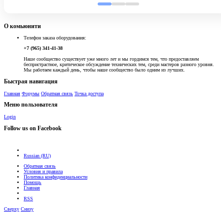
О комьюнити
Телефон заказа оборудования:
+7 (965) 341-41-38
Наше сообщество существует уже много лет и мы гордимся тем, что предоставляем
беспристрастное, критическое обсуждение технических тем, среди мастеров разного уровня.
Мы работаем каждый день, чтобы наше сообщество было одним из лучших.
Быстрая навигация
Главная
Форумы
Обратная связь
Точка доступа
Меню пользователя
Login
Follow us on Facebook
Russian (RU)
Обратная связь
Условия и правила
Политика конфиденциальности
Помощь
Главная
RSS
Сверху
Снизу