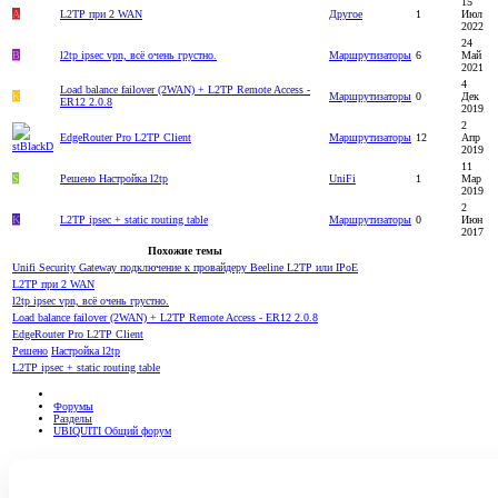
15
А
L2TP при 2 WAN
Другое
1
Июл
2022
24
B
l2tp ipsec vpn, всё очень грустно.
Маршрутизаторы
6
Май
2021
4
Load balance failover (2WAN) + L2TP Remote Access -
K
Маршрутизаторы
0
Дек
ER12 2.0.8
2019
2
EdgeRouter Pro L2TP Client
Маршрутизаторы
12
Апр
2019
11
S
Решено
Настройка l2tp
UniFi
1
Мар
2019
2
K
L2TP ipsec + static routing table
Маршрутизаторы
0
Июн
2017
Похожие темы
Unifi Security Gateway подключение к провайдеру Beeline L2TP или IPoE
L2TP при 2 WAN
l2tp ipsec vpn, всё очень грустно.
Load balance failover (2WAN) + L2TP Remote Access - ER12 2.0.8
EdgeRouter Pro L2TP Client
Решено
Настройка l2tp
L2TP ipsec + static routing table
Форумы
Разделы
UBIQUITI Общий форум