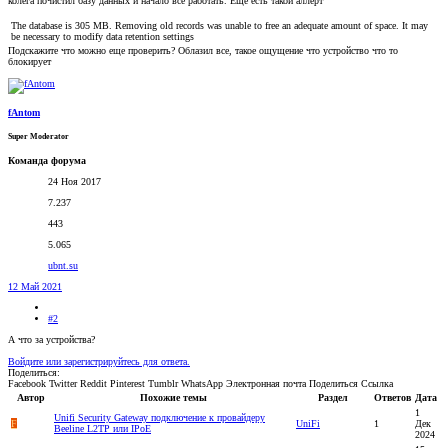
колега почистил базу данных и начало все работать. Еще есть такой аллерт
The database is 305 MB. Removing old records was unable to free an adequate amount of space. It may
be necessary to modify data retention settings
Подскажите что можно еще проверить? Облазил все, такое ощущение что устройство что то
блокирует
fAntom
Super Moderator
Команда форума
24 Ноя 2017
7.237
443
5.065
ubnt.su
12 Май 2021
#2
А что за устройства?
Войдите или зарегистрируйтесь для ответа.
Поделиться:
Facebook
Twitter
Reddit
Pinterest
Tumblr
WhatsApp
Электронная почта
Поделиться
Ссылка
Автор
Похожие темы
Раздел
Ответов
Дата
1
Unifi Security Gateway подключение к провайдеру
F
UniFi
1
Дек
Beeline L2TP или IPoE
2024