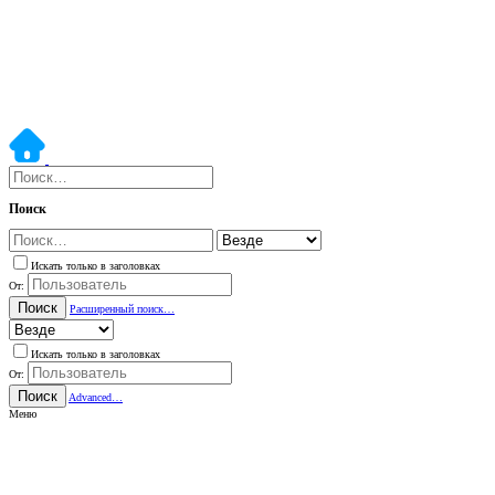
Поиск
Искать только в заголовках
От:
Поиск
Расширенный поиск…
Искать только в заголовках
От:
Поиск
Advanced…
Меню