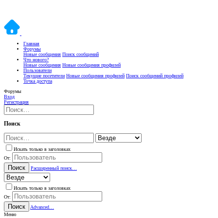
Главная
Форумы
Новые сообщения
Поиск сообщений
Что нового?
Новые сообщения
Новые сообщения профилей
Пользователи
Текущие посетители
Новые сообщения профилей
Поиск сообщений профилей
Точка доступа
Форумы
Вход
Регистрация
Поиск
Искать только в заголовках
От:
Поиск
Расширенный поиск…
Искать только в заголовках
От:
Поиск
Advanced…
Меню