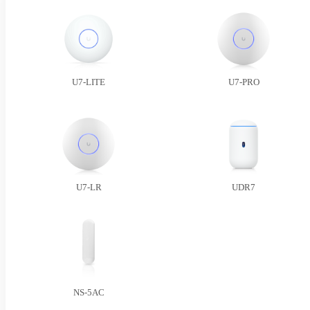
U7-LITE
U7-PRO
U7-LR
UDR7
NS-5AC