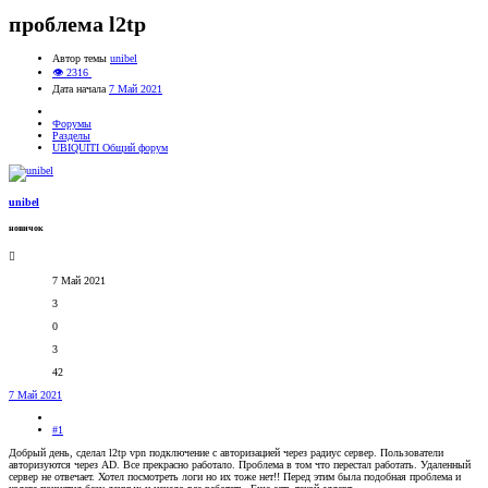
проблема l2tp
Автор темы
unibel
👁 2316
Дата начала
7 Май 2021
Форумы
Разделы
UBIQUITI Общий форум
unibel
новичок
7 Май 2021
3
0
3
42
7 Май 2021
#1
Добрый день, сделал l2tp vpn подключение с авторизацией через радиус сервер. Пользователи
авторизуются через AD. Все прекрасно работало. Проблема в том что перестал работать. Удаленный
сервер не отвечает. Хотел посмотреть логи но их тоже нет!! Перед этим была подобная проблема и