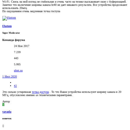
Wi-Fi. Связь на мой взгляд не стабильная и очень часто на телике выскакивает окно с буферизацией.
Заметил что включение ширины канала ht40 не дает никакого результата. Все устройства продолжают
использовать 20мгц.
По ощущениям очень медленная точка тоступа
fAntom
Super Moderator
Команда форума
24 Ноя 2017
7.239
443
5.065
ubnt.su
1 Июл 2020
#2
Это сильно устаревшая
точка доступа
. То что Ваши устройства используют ширину канала в 20
МГц, обусловлено именно
их
техническими параметрами.
Автор
V
vavada
новичок