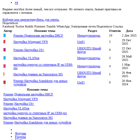
#4
Видимо ноутбук более новый, чем все остальное. Из личного опыта, бывает приставка не
справляется с потоком.
Войдите или зарегистрируйтесь для ответа.
Поделиться:
Facebook
Twitter
Reddit
Pinterest
Tumblr
WhatsApp
Электронная почта
Поделиться
Ссылка
Автор
Похожие темы
Раздел
Ответов
Дата
D
Решено
Правильная настройка DHCP
Маршрутизаторы
19
2 Дек 2025
29 Окт
S
Настройка Wireguard VPN
UniFi
2
2025
UBIQUITI Общий
22 Окт
D
Решено
Настройка U6+
9
форум
2025
28 Май
D
Настройка VLANов
Маршрутизаторы
3
2025
настройка openvpn со статичным IP на UDM-
1 Мар
D
Маршрутизаторы
4
pro
2025
UBIQUITI Общий
26 Фев
I
Настройка транков на Nanostation M5
1
форум
2025
Решено
Настройка Standalone для новых
20 Ноя
D
UniFi
0
устройств
2024
Похожие темы
Решено
Правильная настройка DHCP
Настройка Wireguard VPN
Решено
Настройка U6+
Настройка VLANов
настройка openvpn со статичным IP на UDM-pro
Настройка транков на Nanostation M5
Решено
Настройка Standalone для новых устройств
Форумы
Разделы