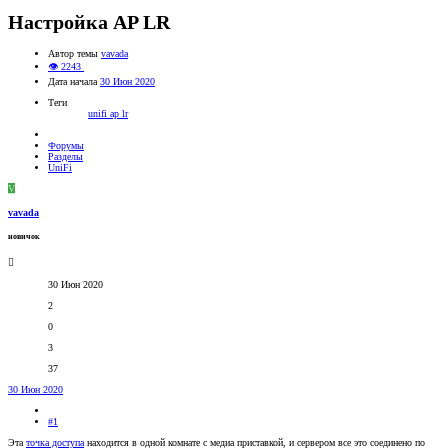
Настройка AP LR
Автор темы
vavada
👁 2243
Дата начала
30 Июн 2020
Теги
unifi ap lr
Форумы
Разделы
UniFi
V
vavada
новичок
30 Июн 2020
2
0
3
37
30 Июн 2020
#1
Эта
точка доступа
находится в одной комнате с медиа приставкой, и сервером все это соединено по