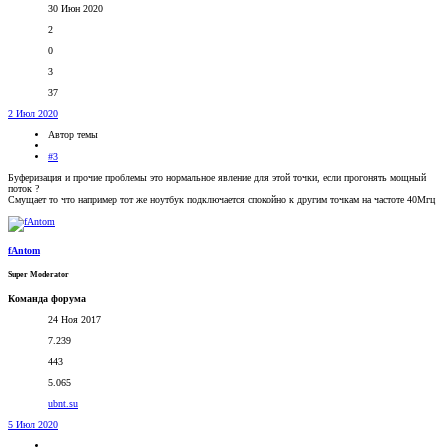
30 Июн 2020
2
0
3
37
2 Июл 2020
Автор темы
#3
Буферизация и прочие проблемы это нормальное явление для этой точки, если прогонять мощный
поток ?
Смущает то что например тот же ноутбук подключается спокойно к другим точкам на частоте 40Мгц
fAntom
Super Moderator
Команда форума
24 Ноя 2017
7.239
443
5.065
ubnt.su
5 Июл 2020