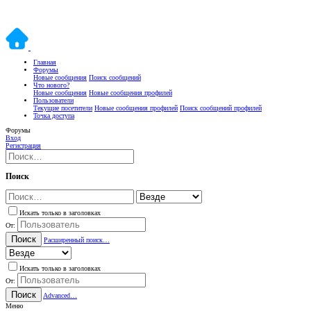
Главная
Форумы
Новые сообщения
Поиск сообщений
Что нового?
Новые сообщения
Новые сообщения профилей
Пользователи
Текущие посетители
Новые сообщения профилей
Поиск сообщений профилей
Точка доступа
Форумы
Вход
Регистрация
Поиск
Искать только в заголовках
От:
Поиск
Расширенный поиск…
Искать только в заголовках
От:
Поиск
Advanced…
Меню