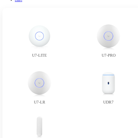
UniFi
U7-LITE
U7-PRO
U7-LR
UDR7