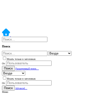
Поиск
Искать только в заголовках
От:
Поиск
Расширенный поиск…
Искать только в заголовках
От:
Поиск
Advanced…
Меню