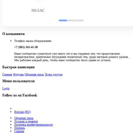
NS-5AC
О комьюнити
Телефон заказа оборудования:
+7 (965) 341-41-38
Наше сообщество существует уже много лет и мы гордимся тем, что предоставляем
беспристрастное, критическое обсуждение технических тем, среди мастеров разного уровня.
Мы работаем каждый день, чтобы наше сообщество было одним из лучших.
Быстрая навигация
Главная
Форумы
Обратная связь
Точка доступа
Меню пользователя
Login
Follow us on Facebook
Russian (RU)
Обратная связь
Условия и правила
Политика конфиденциальности
Помощь
Главная